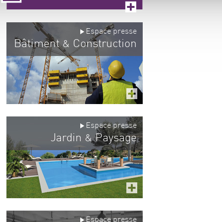
Espace presse
Bâtiment
Construction
&
Espace presse
Jardin
Paysage
&
Espace presse