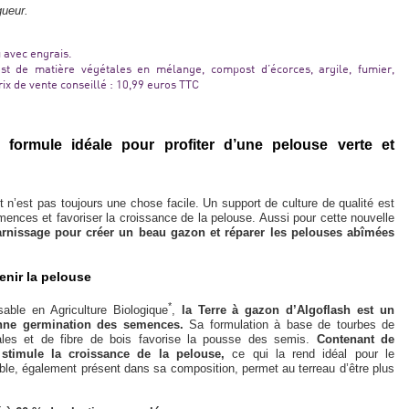
ueur.
avec engrais.
t de matière végétales en mélange, compost d’écorces, argile, fumier,
x de vente conseillé : 10,99 euros TTC
rmule idéale pour profiter d’une pelouse verte et
 n’est pas toujours une chose facile. Un support de culture de qualité est
emences et favoriser la croissance de la pelouse. Aussi pour cette nouvelle
arnissage pour créer un beau gazon et réparer les pelouses abîmées
tenir la pelouse
*
sable en Agriculture Biologique
,
la Terre à gazon d’Algoflash est un
bonne germination des semences.
Sa formulation à base de tourbes de
les et de fibre de bois favorise la pousse des semis.
Contenant de
t stimule la croissance de la pelouse,
ce qui la rend idéal pour le
able, également présent dans sa composition, permet au terreau d’être plus