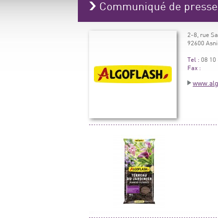
Communiqué de press
2-8, rue S
92600 Asni
Tel :
08 10 
Fax :
www.algo