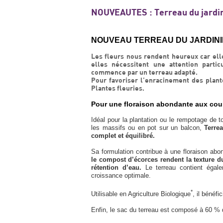
NOUVEAUTES : Terreau du jardini
NOUVEAU TERREAU DU JARDINIER 
Les fleurs nous rendent heureux car ell
elles nécessitent une attention partic
commence par un terreau adapté.
Pour favoriser l’enracinement des plant
Plantes fleuries.
Pour une floraison abondante aux cou
Idéal pour la plantation ou le rempotage de 
les massifs ou en pot sur un balcon,
Terrea
complet et équilibré.
Sa formulation contribue à une floraison abo
le compost d’écorces rendent la texture du
rétention d’eau.
Le terreau contient égalem
croissance optimale.
*
Utilisable en Agriculture Biologique
, il bénéfi
Enfin, le sac du terreau est composé à 60 % 