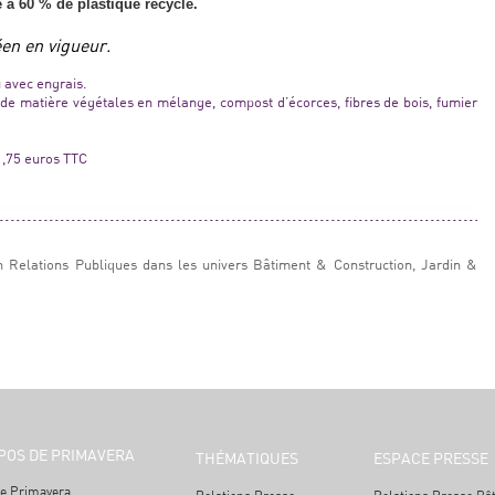
 à 60 % de plastique recyclé.
n en vigueur.
avec engrais.
de matière végétales en mélange, compost d’écorces, fibres de bois, fumier
11,75 euros TTC
n Relations Publiques dans les univers Bâtiment & Construction, Jardin &
POS DE PRIMAVERA
THÉMATIQUES
ESPACE PRESSE
e Primavera