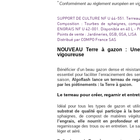
*
Conformément au règlement européen en vig
SUPPORT DE CULTURE NF U 44-551. Terreau 
Composition : Tourbes de sphaignes, compos
ENGRAIS NF U 42-001. Disponible en 40 L - Pri
Points de vente : Jardineries, GSB, GSA, LISA
Distribué par COMPO France SAS
NOUVEAU Terre à gazon : Une fo
vigoureuse
Bénéficier d’un beau gazon dense et résistant
essentiel pour faciliter l’enracinement des s
saison,
Algoflash lance un terreau de reg
par les piétinements : la Terre à gazon.
Le terreau pour créer, regarnir et entre
Idéal pour tous les types de gazon et utili
substrat de qualité qui participe à la 
sphaignes, de compost de matières végéta
l’engrais, elle nourrit en profondeur e
regarnissage des trous ou en entretien. Le s
léger et aéré.