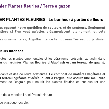
er Plantes fleuries / Terre à gazon
PLANTES FLEURIES - Le bonheur à portée de fleurs
es égayent notre quotidien de couleurs et de senteurs. Seulement
ulière si l’on veut qu’elles s’épanouissent pleinement, et cela
es ornementales, Algoflash lance le nouveau Terreau du jardinier
leurs intenses
toutes les plantes ornementales et les géraniums, présents au jardin dans
u du jardinier Plantes fleuries d’Algoflash est un terreau de qualité,
ndante et des couleurs éclatantes.
Le compost de matières végétales et
 terreau agréable et aérée, quant à l’argile, elle assure une meilleure
ent de l’engrais pour nourrir les plantes fleuries et leur assurer une
cie de la mention Label Produit Naturel.
de plastique recyclé.