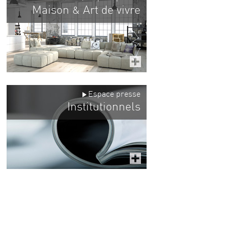
Maison
Art de vivre
&
Espace presse
Institutionnels