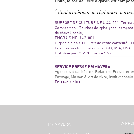
Enfin, le sac de Terre à gazon est composé
*
Conformément au règlement europée
SUPPORT DE CULTURE NF U 44-551. Terreau 
Composition : Tourbes de sphaignes, compost 
de cheval, sable,
ENGRAIS NF U 42-001.
Disponible en 40 L - Prix de vente conseillé : 
Points de vente : Jardineries, GSB, GSA, LISA
Distribué par COMPO France SAS
SERVICE PRESSE PRIMAVERA
Agence spécialisée en Relations Presse et e
Paysage, Maison & Art de vivre, Institutionnels.
En savoir plus
A PRO
PRIMAVERA
L'agenc