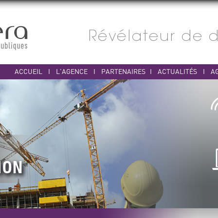
ACCUEIL
I
L'AGENCE
I
PARTENAIRES
I
ACTUALITÉS
I
A