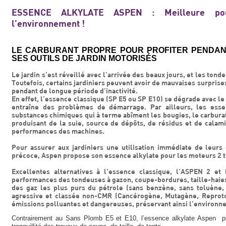
ESSENCE ALKYLATE ASPEN : Meilleure po
l’environnement !
LE CARBURANT PROPRE POUR PROFITER PENDAN
SES OUTILS DE JARDIN MOTORISÉS
Le jardin s’est réveillé avec l’arrivée des beaux jours, et les tond
Toutefois, certains jardiniers peuvent avoir de mauvaises surprise
pendant de longue période d’inactivité.
En effet, l’essence classique (SP E5 ou SP E10) se dégrade avec le 
entraîne des problèmes de démarrage. Par ailleurs, les es
substances chimiques qui à terme abîment les bougies, le carburat
produisant de la suie, source de dépôts, de résidus et de calami
performances des machines.
Pour assurer aux jardiniers une utilisation immédiate de leurs
précoce, Aspen propose son essence alkylate pour les moteurs 2 
Excellentes alternatives à l’essence classique, l’ASPEN 2 et 
performances des tondeuses à gazon, coupe-bordures, taille-haie
des gaz les plus purs du pétrole (sans benzène, sans toluène,
agressive et classée non-CMR (Cancérogène, Mutagène, Reproto
émissions polluantes et dangereuses, préservant ainsi l’environnem
Contrairement au Sans Plomb E5 et E10, l’essence alkylate Aspen per