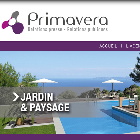
ACCUEIL
I
L'AGE