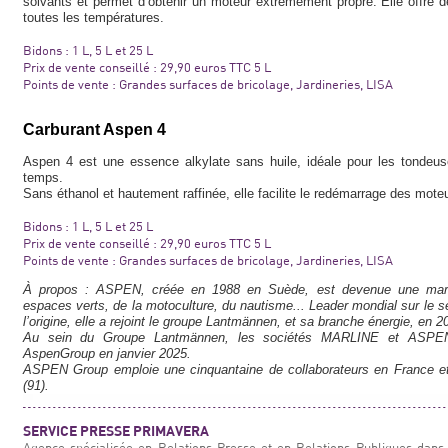
solvants et permet d’obtenir un moteur extrêmement propre. Elle offre de
toutes les températures.
Bidons : 1 L, 5 L et 25 L
Prix de vente conseillé : 29,90 euros TTC 5 L
Points de vente : Grandes surfaces de bricolage, Jardineries, LISA
Carburant Aspen 4
Aspen 4 est une essence alkylate sans huile, idéale pour les tondeus
temps.
Sans éthanol et hautement raffinée, elle facilite le redémarrage des mote
Bidons : 1 L, 5 L et 25 L
Prix de vente conseillé : 29,90 euros TTC 5 L
Points de vente : Grandes surfaces de bricolage, Jardineries, LISA
À propos : ASPEN, créée en 1988 en Suède, est devenue une marqu
espaces verts, de la motoculture, du nautisme... Leader mondial sur le se
l’origine, elle a rejoint le groupe Lantmännen, et sa branche énergie, en 2
Au sein du Groupe Lantmännen, les sociétés MARLINE et ASPEN 
AspenGroup en janvier 2025.
ASPEN Group emploie une cinquantaine de collaborateurs en France et
(91).
SERVICE PRESSE PRIMAVERA
Agence spécialisée en Relations Presse et en Relations Publiques dans 