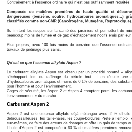
Contrairement à l’essence ordinaire qui n’est pas suffisamment retraitée
Composés de matières premières de haute qualité et débarras
dangereuses (benzène, soufre, hydrocarbures aromatiques…) grâc
classifiés comme non-CMR (Cancérogène, Mutagène, Reprotoxique).
Ils limitent les risques sur la santé des jardiniers et permettent de m
beaucoup moins de fumée et de gaz d’échappement nocifs émis par leu
Plus propres, avec 100 fois moins de benzène que l’essence ordinaire,
travaux de jardinage plus sains.
Qu’est-ce que l’essence alkylate Aspen ?
Le carburant alkylate Aspen est obtenu par un procédé nommé « alkyl
s’échappant lors du raffinage du pétrole brut. Il en résulte une 
d’hydrocarbures aromatiques et moins de 0,1% de benzène, des substan
pour l’homme et pour l’environnement.
Gages de sécurité, les Aspen 2 et Aspen 4 comptent parmi les carbur
l’environnement » du marché.
Carburant Aspen 2
Aspen 2 est une essence alkylate déjà mélangée avec 2 % d’huile 2
débroussailleuses, les taille-haies, les coupe-bordures Prête à l’emploi, e
eux-mêmes, de faire des erreurs de dosages et offre un gain de temps au
L’huile d’Aspen 2 est composée à 60 % de matières premières renouvel