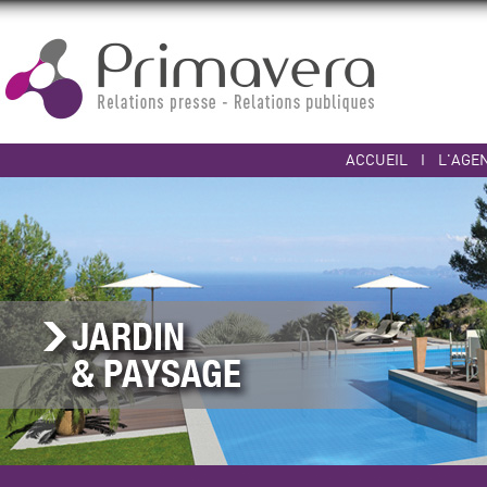
ACCUEIL
I
L'AGE