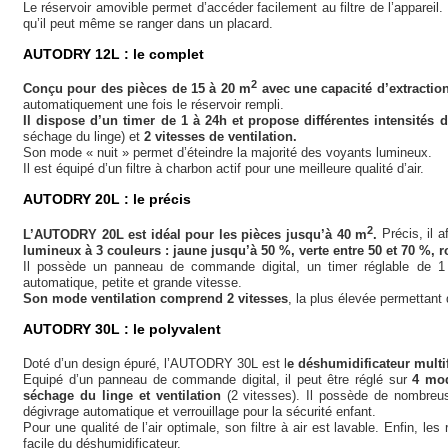
Le réservoir amovible permet d’accéder facilement au filtre de l’appareil
qu’il peut même se ranger dans un placard.
AUTODRY 12L : le complet
2
Conçu pour des pièces de 15 à 20 m
avec une capacité d’extraction
automatiquement une fois le réservoir rempli.
Il dispose d’un timer de 1 à 24h et propose différentes intensités 
séchage du linge) et
2 vitesses de ventilation.
Son mode « nuit » permet d’éteindre la majorité des voyants lumineux.
Il est équipé d’un filtre à charbon actif pour une meilleure qualité d’air.
AUTODRY 20L : le précis
2
L’AUTODRY 20L est idéal pour les pièces jusqu’à 40 m
.
Précis, il a
lumineux à 3 couleurs : jaune jusqu’à 50 %, verte entre 50 et 70 %, r
Il possède un panneau de commande digital, un timer réglable de 
automatique, petite et grande vitesse.
Son mode ventilation comprend 2 vitesses
, la plus élevée permettant 
AUTODRY 30L : le polyvalent
Doté d’un design épuré, l’AUTODRY 30L est l
e déshumidificateur multi
Equipé d’un panneau de commande digital, il peut être réglé sur
4 mod
séchage du linge et ventilation
(2 vitesses). Il possède de nombreu
dégivrage automatique et verrouillage pour la sécurité enfant.
Pour une qualité de l’air optimale, son filtre à air est lavable. Enfin, le
facile du déshumidificateur.