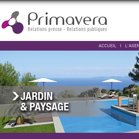
ACCUEIL
I
L'AGE