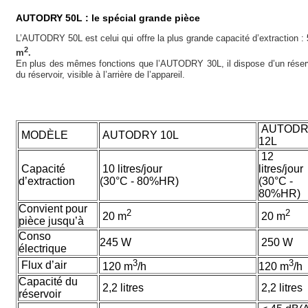
AUTODRY 50L : le spécial grande pièce
L’AUTODRY 50L est celui qui offre la plus grande capacité d’extraction :
2
m
.
En plus des mêmes fonctions que l’AUTODRY 30L, il dispose d’un réservo
du réservoir, visible à l’arrière de l’appareil.
AUTODR
MODÈLE
AUTODRY 10L
12L
12
Capacité
10 litres/jour
litres/jour
d’extraction
(30°C - 80%HR)
(30°C -
80%HR)
Convient pour
2
2
20 m
20 m
pièce jusqu’à
Conso
245 W
250 W
électrique
3
3
Flux d’air
120 m
/h
120 m
/h
Capacité du
2,2 litres
2,2 litres
réservoir