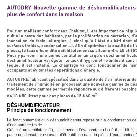
AUTODRY Nouvelle gamme de déshumidificateurs 
plus de confort dans la maison
Pour un meilleur confort dans l’habitat, il est important de régul
nuit à la santé des habitants, par la prolifération de bactéries, d
(sensation de froid, allergies...) ainsi qu’à l’état du bâti dont
surfaces froides, condensation...). Afin d’optimiser la qualité de l
pièces, le taux d’humidité doit idéalement se situer entre 45 et 65
Pour y parvenir, une bonne ventilation ainsi qu’un déshumidificat
déshumidificateur va réguler le taux d’hygrométrie ambiant sans f
lequel il est installé. Le chauffage va donc fonctionner de ma
occupants et évitant les déperditions d’énergie.
AUTOGYRE, fabricant spécialisé dans la qualité de l’air intérieur d
traitement de l’humidité en proposant une nouvelle gamme de d
modèles, cette gamme permet de répondre aux différents besoins, e
2.
de 10 à 50 litres pour des pièces de 15 à 60 m
DÉSHUMIDIFICATEUR
Principe de fonctionnement
Le fonctionnement d’un déshumidificateur repose sur la condensation de 
d’une surface froide.
Grâce à un ventilateur (2), l’air traverse l’évaporateur (1) où il est filtré,
par le condensateur (3) avant d’être diffusé dans la pièce. L’eau condensé