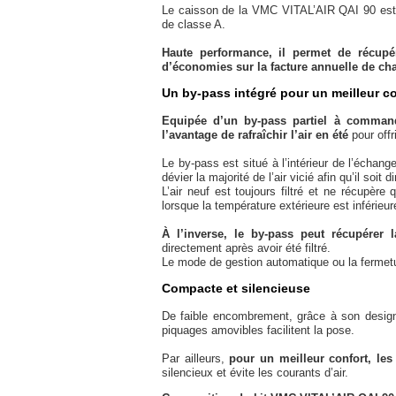
Le caisson de la VMC VITAL’AIR QAI 90 est
de classe A.
Haute performance, il permet de récupér
d’économies sur la facture annuelle de cha
Un by-pass intégré pour un meilleur c
Equipée d’un by-pass partiel à comma
l’avantage de rafraîchir l’air en été
pour offr
Le by-pass est situé à l’intérieur de l’échange
dévier la majorité de l’air vicié afin qu’il soi
L’air neuf est toujours filtré et ne récupère 
lorsque la température extérieure est inférieure 
À l’inverse, le by-pass peut récupérer l
directement après avoir été filtré.
Le mode de gestion automatique ou la fermetu
Compacte et silencieuse
De faible encombrement, grâce à son desig
piquages amovibles facilitent la pose.
Par ailleurs,
pour un meilleur confort, les
silencieux et évite les courants d’air.