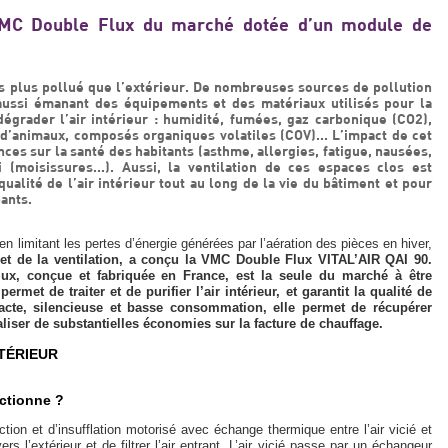
VMC Double Flux du marché dotée d’un module de
ois plus pollué que l’extérieur. De nombreuses sources de pollution
 aussi émanant des équipements et des matériaux utilisés pour la
grader l’air intérieur : humidité, fumées, gaz carbonique (CO2),
 d’animaux, composés organiques volatiles (COV)... L’impact de cet
ces sur la santé des habitants (asthme, allergies, fatigue, nausées,
 (moisissures...). Aussi, la ventilation de ces espaces clos est
alité de l’air intérieur tout au long de la vie du bâtiment et pour
pants.
en limitant les pertes d’énergie générées par l’aération des pièces en hiver,
et de la ventilation, a conçu la VMC Double Flux VITAL’AIR QAI 90.
ux, conçue et fabriquée en France, est la seule du marché à être
rmet de traiter et de purifier l’air intérieur, et garantit la qualité de
pacte, silencieuse et basse consommation, elle permet de récupérer
aliser de substantielles économies sur la facture de chauffage.
NTÉRIEUR
ctionne ?
on et d’insufflation motorisé avec échange thermique entre l’air vicié et
vers l’extérieur et de filtrer l’air entrant. L’air vicié passe par un échangeur