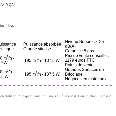
AL’AIR QAI
es filtres
Niveau Sonore : < 35
uissance
Puissance absorbée
dB(A)
ectrique
Grande vitesse
Garantie : 5 ans
Prix de vente conseillé :
3
0 m
/h -
3
1179 euros TTC
195 m
/h - 137,5 W
3,5W
Points de vente :
Grandes Surfaces de
3
0 m
/h -
3
Bricolage,
195 m
/h - 137,5 W
,5 W
Négoces en matériaux
n Relations Publiques dans les univers Bâtiment & Construction, Jardin &