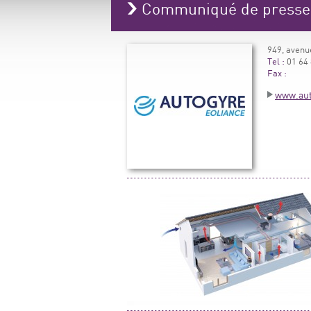
Communiqué de press
949, avenu
Tel :
01 64 
Fax :
www.aut