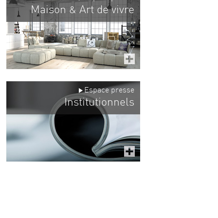
Maison
Art de vivre
&
Espace presse
Institutionnels