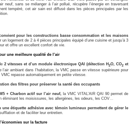
’air neuf, sans se mélanger à l’air pollué, récupère l’énergie en traversant
ment tempéré, cet air sain est diffusé dans les pièces principales par les
ition.
onvient pour les constructions basse consommation et les maisons
un logement de 2 à 4 pièces principales équipé d’une cuisine et jusqu’à 3
rieur et offre un excellent confort de vie.
ur une meilleure qualité de l’air
de
2 vitesses et d’un module électronique QAI (détection H
O, CO
et
2
2
e l’air ambiant dans l’habitation, la VMC passe en vitesse supérieure pour
, la VMC repasse automatiquement en petite vitesse.
estion des filtres pour préserver la santé des occupants
 M5 + Charbon actif sur l’air neuf,
la VMC VITAL’AIR QAI 90 permet de
 en éliminant les moisissures, les allergènes, les odeurs, les COV…
 ou une étiquette adhésive avec témoin lumineux permettent de gérer le
ufflation et de faciliter leur entretien.
’économies sur la facture