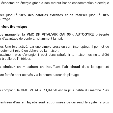
 économe en énergie grâce à son moteur basse consommation électrique
er jusqu’à 90% des calories extraites et de réaliser jusqu’à 18%
uffage.
onfort thermique
nde manuelle, la VMC DF VITAL’AIR QAI 90 d’AUTOGYRE présente
ir d’avantage de confort, notamment la nuit.
ur. Une fois activé, par une simple pression sur l’interrupteur, il permet de
t directement rejeté en dehors de la maison.
quasiment plus d’énergie, il peut donc rafraîchir la maison les nuits d’été
à celle de l’intérieur.
a chaleur en mi-saison en insufflant l’air chaud
dans le logement
re forcée sont activés via le commutateur de pilotage.
n compact, la VMC VITAL’AIR QAI 90 est la plus petite du marché. Ses
 entrées d’air en façade sont supprimées
ce qui rend le système plus