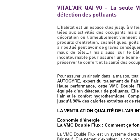
VITAL’AIR QAI 90 - La seule 
détection des polluants
L’habitat est un espace clos jusqu’à 8 f
liées aux activités des occupants mais
décoration ou l’ameublement viennent dé
produits d’entretien, cosmétiques, poils
air pollué peut avoir de graves conséquen
maux de tête...) mais aussi sur le bâti
incontournable pour assurer une bonne qu
préserver le confort et la santé des occu
Pour assurer un air sain dans la maison, tout 
AUTOGYRE, expert du traitement de l’air 
Haute performance, cette VMC Double Fl
équipée d’un détecteur de polluants. Elle pe
l’air et le confort hygrothermique. Com
jusqu’à 90% des calories extraites et de ré
LA VENTILATION QUALITÉ DE L’AIR I
Economie d’énergie
La VMC Double Flux : Comment ça fon
La VMC Double Flux est un système d’extracti
l’air neuf. Elle permet d’expulser l’air pollué 