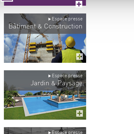
Espace presse
Bâtiment
Construction
&
Espace presse
Jardin
Paysage
&
Espace presse