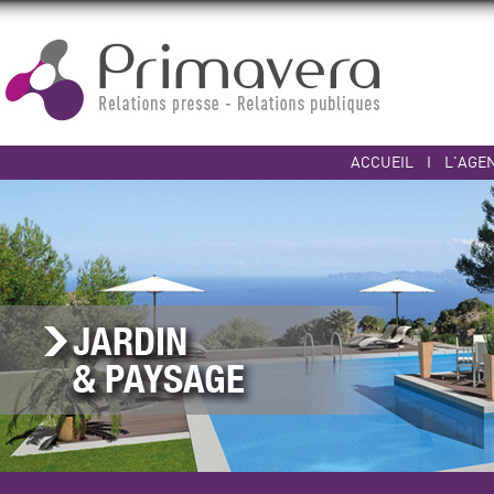
ACCUEIL
I
L'AGE