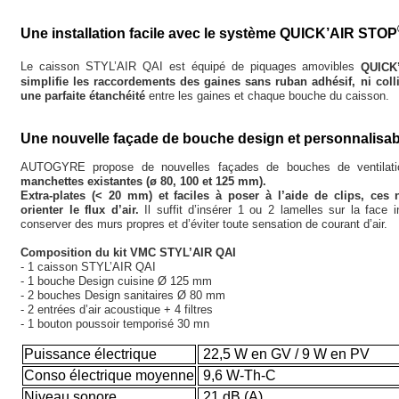
Une installation facile avec le système QUICK’AIR STOP
Le caisson STYL’AIR QAI est équipé de piquages amovibles
QUICK
simplifie les raccordements des gaines sans ruban adhésif, ni colli
une parfaite étanchéité
entre les gaines et chaque bouche du caisson.
Une nouvelle façade de bouche design et personnalisab
AUTOGYRE propose de nouvelles façades de bouches de ventilati
manchettes existantes (ø 80, 100 et 125 mm).
Extra-plates (< 20 mm) et faciles à poser à l’aide de clips, ces 
orienter le flux d’air.
Il suffit d’insérer 1 ou 2 lamelles sur la face in
conserver des murs propres et d’éviter toute sensation de courant d’air.
Composition du kit VMC STYL’AIR QAI
- 1 caisson STYL’AIR QAI
- 1 bouche Design cuisine Ø 125 mm
- 2 bouches Design sanitaires Ø 80 mm
- 2 entrées d’air acoustique + 4 filtres
- 1 bouton poussoir temporisé 30 mn
Puissance électrique
22,5 W en GV / 9 W en PV
Conso électrique moyenne
9,6 W-Th-C
Niveau sonore
21 dB (A)