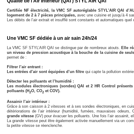
Qualité de l’Air Intérieur (QAI ) STYL’AIR QAI
Certifiée NF électricité, la VMC SF autoréglable STYL’AIR QAI d’
logement de 2 à 7 pièces principales,
avec une cuisine et jusqu’à 4 san
Les débits de l’air extrait et insufflé sont constants et automatiques quel
Une VMC SF dédiée à un air sain 24h/24
La VMC SF STYL’AIR QAI se distingue par de nombreux atouts.
Elle r
un niveau de pression acoustique à la bouche de la cuisine de seul
permet de :
Filtrer l’air entrant :
Les entrées d’air sont équipées d’un filtre
qui capte la pollution extérie
Détecter les polluants et l’humidité :
Les modules électroniques (sondes) QAI et 2 HR Control présents d
polluants (H
O, CO
et COV).
2
2
Assainir l’air intérieur :
Grâce à son caisson à 2 vitesses et à ses sondes électroniques, en cuis
détériorations de l’air intérieur (humidité, fumées, mauvaises odeurs, 
grande vitesse
(GV) pour évacuer les polluants. Une fois l’air assainit, e
La grande vitesse peut être également activée manuellement via un comm
la petite vitesse se réenclenche.