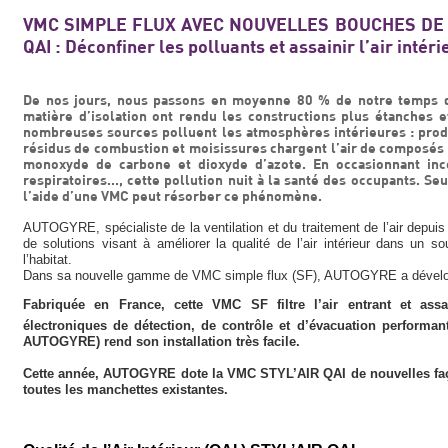
VMC SIMPLE FLUX AVEC NOUVELLES BOUCHES DE V
QAI : Déconfiner les polluants et assainir l’air intéri
De nos jours, nous passons en moyenne 80 % de notre temps d
matière d’isolation ont rendu les constructions plus étanches
nombreuses sources polluent les atmosphères intérieures : prod
résidus de combustion et moisissures chargent l’air de composés 
monoxyde de carbone et dioxyde d’azote. En occasionnant incon
respiratoires..., cette pollution nuit à la santé des occupants. S
l’aide d’une VMC peut résorber ce phénomène.
AUTOGYRE, spécialiste de la ventilation et du traitement de l’air depui
de solutions visant à améliorer la qualité de l’air intérieur dans un s
l’habitat.
Dans sa nouvelle gamme de VMC simple flux (SF), AUTOGYRE a dével
Fabriquée en France, cette VMC SF filtre l’air entrant et assa
électroniques de détection, de contrôle et d’évacuation perfor
AUTOGYRE) rend son installation très facile.
Cette année, AUTOGYRE dote la VMC STYL’AIR QAI de nouvelles fa
toutes les manchettes existantes.