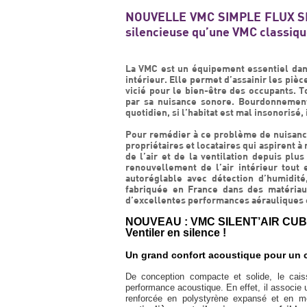
NOUVELLE VMC SIMPLE FLUX SIL
silencieuse qu’une VMC classiqu
La VMC est un équipement essentiel dans
intérieur. Elle permet d’assainir les pièc
vicié pour le bien-être des occupants. T
par sa nuisance sonore. Bourdonnements
quotidien, si l’habitat est mal insonorisé,
Pour remédier à ce problème de nuisance
propriétaires et locataires qui aspirent à
de l’air et de la ventilation depuis pl
renouvellement de l’air intérieur tout
autoréglable avec détection d’humidit
fabriquée en France dans des matériaux
d’excellentes performances aérauliques e
NOUVEAU : VMC SILENT’AIR CU
Ventiler en silence !
Un grand confort acoustique pour un c
De conception compacte et solide, le ca
performance acoustique. En effet, il associe u
renforcée en polystyrène expansé et en 