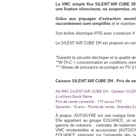
La VMC simple flux SILENT’AIR CUBE DH d’
une fixation silencieuse, ou suspendue, v
Grâce aux piquages d’extraction amovibl
raccordement sont simplifiés
et le maintie
Son boîtier électrique IP55 avec connexion 4 
Le SILENT’AIR CUBE DH est proposé en versi
*Garantit la sécurité électrique et la qualité d
**W-Th-C = consommation en conditions norm
*** Niveau de puissance acoustique en PV à 
Caisson SILENT’AIR CUBE DH - Prix de ven
Kit VMC SILENT’AIR CUBE DH : Caisson SILEN
4 colliers Quick’Gaine
Prix de vente conseillé : 179 euros TTC
Garantie : 10 ans - Points de vente : Grandes
À propos: AUTOGYRE est une marque forte dan
Elle appartient au groupe EOLIANCE, un act
gamme de solutions : centrales de traitement 
VMC résidentielles et accessoires (AUTOG
EOLIANCE intervient sur l’ensemble des seg