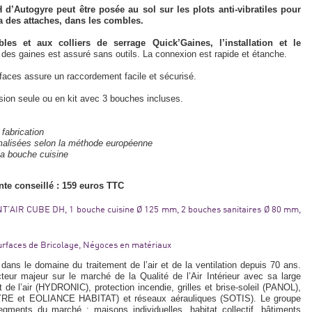
Autogyre peut être posée au sol sur les plots anti-vibratiles pour
ia des attaches, dans les combles.
es et aux colliers de serrage Quick’Gaines, l’installation et le
n des gaines est assuré sans outils. La connexion est rapide et étanche.
faces assure un raccordement facile et sécurisé.
on seule ou en kit avec 3 bouches incluses.
e fabrication
alisées selon la méthode européenne
la bouche cuisine
te conseillé : 159 euros TTC
T’AIR CUBE DH, 1 bouche cuisine Ø 125 mm, 2 bouches sanitaires Ø 80 mm,
 Surfaces de Bricolage, Négoces en matériaux
s le domaine du traitement de l’air et de la ventilation depuis 70 ans.
eur majeur sur le marché de la Qualité de l’Air Intérieur avec sa large
de l’air (HYDRONIC), protection incendie, grilles et brise-soleil (PANOL),
YRE et EOLIANCE HABITAT) et réseaux aérauliques (SOTIS). Le groupe
ments du marché : maisons individuelles, habitat collectif, bâtiments