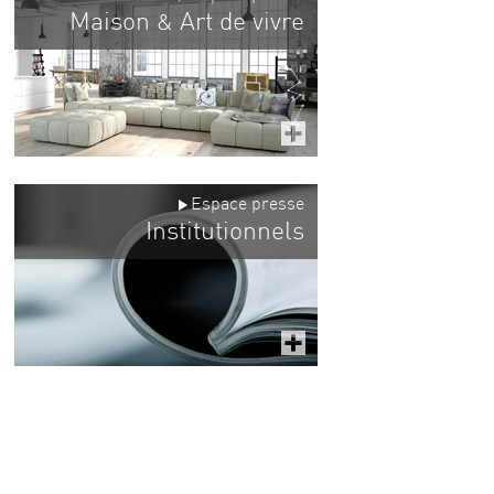
Maison
Art de vivre
&
Espace presse
Institutionnels