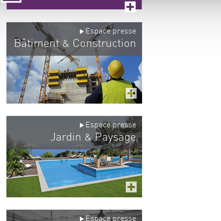
Espace presse
Bâtiment
Construction
&
Espace presse
Jardin
Paysage
&
Espace presse