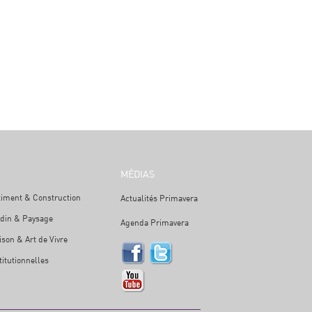
MÉDIAS
timent & Construction
Actualités Primavera
rdin & Paysage
Agenda Primavera
son & Art de Vivre
titutionnelles