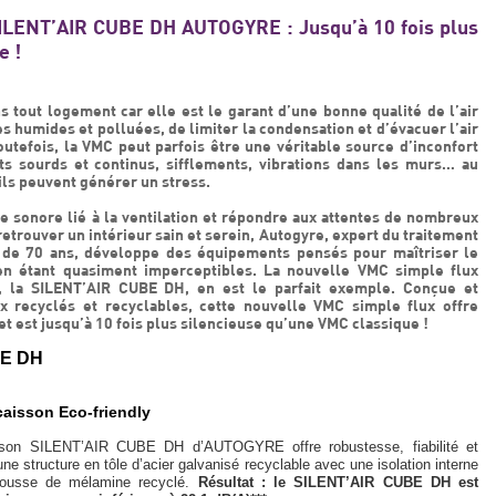
ENT’AIR CUBE DH AUTOGYRE : Jusqu’à 10 fois plus
e !
 tout logement car elle est le garant d’une bonne qualité de l’air
es humides et polluées, de limiter la condensation et d’évacuer l’air
outefois, la VMC peut parfois être une véritable source d’inconfort
 sourds et continus, sifflements, vibrations dans les murs… au
 ils peuvent générer un stress.
 sonore lié à la ventilation et répondre aux attentes de nombreux
 retrouver un intérieur sain et serein, Autogyre, expert du traitement
us de 70 ans, développe des équipements pensés pour maîtriser le
 en étant quasiment imperceptibles. La nouvelle VMC simple flux
é, la SILENT’AIR CUBE DH, en est le parfait exemple. Conçue et
 recyclés et recyclables, cette nouvelle VMC simple flux offre
t est jusqu’à 10 fois plus silencieuse qu’une VMC classique !
BE DH
aisson Eco-friendly
isson SILENT’AIR CUBE DH d’AUTOGYRE offre robustesse, fiabilité et
ne structure en tôle d’acier galvanisé recyclable avec une isolation interne
mousse de mélamine recyclé.
Résultat : le SILENT’AIR CUBE DH est