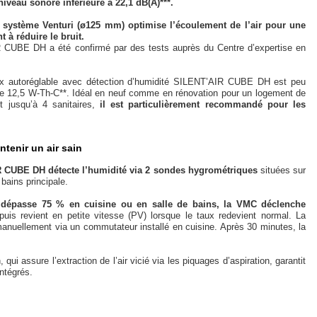
niveau sonore inférieure à 22,1 dB(A)***.
c système Venturi (ø125 mm) optimise l’écoulement de l’air pour une
 à réduire le bruit.
 CUBE DH a été confirmé par des tests auprès du Centre d’expertise en
 flux autoréglable avec détection d’humidité SILENT’AIR CUBE DH est peu
de 12,5 W-Th-C**. Idéal en neuf comme en rénovation pour un logement de
t jusqu’à 4 sanitaires,
il est particulièrement recommandé pour les
ntenir un air sain
CUBE DH détecte l’humidité via 2 sondes hygrométriques
situées sur
 bains principale.
) dépasse 75 % en cuisine ou en salle de bains, la VMC déclenche
puis revient en petite vitesse (PV) lorsque le taux redevient normal. La
anuellement via un commutateur installé en cuisine. Après 30 minutes, la
 qui assure l’extraction de l’air vicié via les piquages d’aspiration, garantit
intégrés.