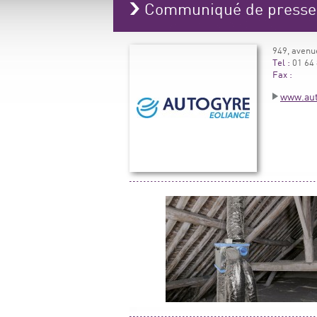
Communiqué de press
949, avenu
Tel :
01 64 
Fax :
www.aut