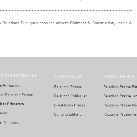
n Relations Publiques dans les univers Bâtiment & Construction, Jardin &
POS DE PRIMAVERA
THÉMATIQUES
ESPACE PRESSE
e Primavera
Relations Presse
Relations Presse Bâ
ses Relations Presse
Relations Publiques
Relations Presse Ja
ires Primavera
E-Relations Presse
Relations Presse Mai
ement
Contenu Éditorial
Relations Presse Ins
s Primavera