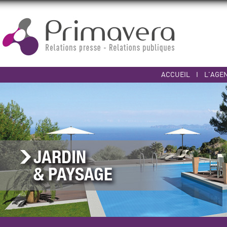
ACCUEIL
I
L'AGE