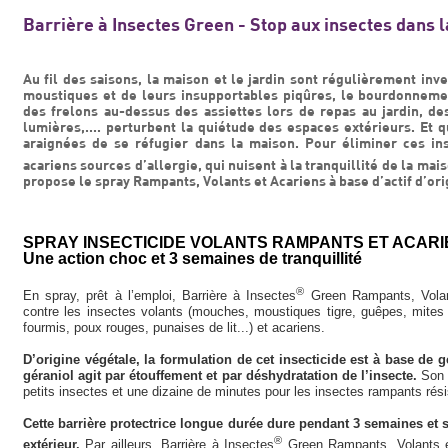
Barrière à Insectes Green - Stop aux insectes dans l
Au fil des saisons, la maison et le jardin sont régulièrement inve
moustiques et de leurs insupportables piqûres, le bourdonnem
des frelons au-dessus des assiettes lors de repas au jardin, des
lumières,.... perturbent la quiétude des espaces extérieurs. Et q
araignées de se réfugier dans la maison. Pour éliminer ces ins
acariens sources d’allergie, qui nuisent à la tranquillité de la mais
propose le spray Rampants, Volants et Acariens à base d’actif d’ori
SPRAY INSECTICIDE VOLANTS RAMPANTS ET ACAR
Une action choc et 3 semaines de tranquillité
®
En spray, prêt à l’emploi, Barrière à Insectes
Green Rampants, Volant
contre les insectes volants (mouches, moustiques tigre, guêpes, mites a
fourmis, poux rouges, punaises de lit...) et acariens.
D’origine végétale, la formulation de cet insecticide est à base de g
géraniol agit par étouffement et par déshydratation de l’insecte.
Son a
petits insectes et une dizaine de minutes pour les insectes rampants rési
Cette barrière protectrice longue durée dure pendant 3 semaines et s
®
extérieur.
Par ailleurs, Barrière à Insectes
Green Rampants, Volants et