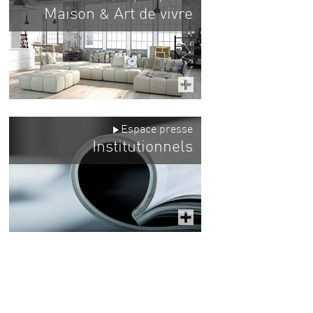
Maison
Art de vivre
&
Espace presse
Institutionnels