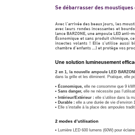
Se débarrasser des moustiques 
Avec l’arrivée des beaux jours, les moust
avec leurs rondes incessantes et bourd
lance BARZONE, une ampoule LED anti-mo
Économique et sans produit chimique, ce
insectes volants ! Elle s’utilise aussi b
chambre d’enfants ...) et protège vos pr
Une solution lumineusement effica
2 en 1, la nouvelle ampoule LED BARZONE 
dans la grille et les éliminent. Pratique, ell
• Économique,
elle ne consomme que 9 kWh e
• Sans danger,
elle ne nécessite pas l’utilis
• Intérieur/Extérieur :
elle s’utilise dans la 
• Durable :
elle a une durée de vie d’environ 
•
Elle s’installe à la place des ampoules tradit
2 modes d’utilisation
•
Lumière LED 600 lumens (60W) pour éclairer l