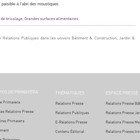
paisible à l’abri des moustiques.
s de bricolage, Grandes surfaces alimentaires
n Relations Publiques dans les univers Bâtiment & Construction, Jardin &
POS DE PRIMAVERA
THÉMATIQUES
ESPACE PRESSE
e Primavera
Relations Presse
Relations Presse Bâ
ses Relations Presse
Relations Publiques
Relations Presse Ja
ires Primavera
E-Relations Presse
Relations Presse Mai
ement
Contenu Éditorial
Relations Presse Ins
s Primavera