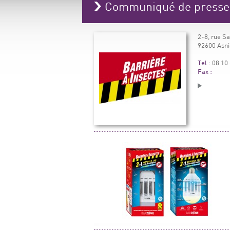
Communiqué de press
2-8, rue S
92600 Asni
Tel :
08 10 
Fax :