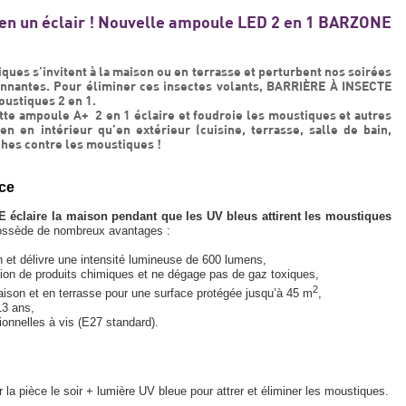
en un éclair ! Nouvelle ampoule LED 2 en 1 BARZONE
iques s’invitent à la maison ou en terrasse et perturbent nos soirées
onnantes. Pour éliminer ces insectes volants, BARRIÈRE À INSECTE
ustiques 2 en 1.
tte ampoule A+ 2 en 1 éclaire et foudroie les moustiques et autres
ien en intérieur qu’en extérieur (cuisine, terrasse, salle de bain,
oches contre les moustiques !
ce
éclaire la maison pendant que les UV bleus attirent les moustiques
e possède de nombreux avantages :
t délivre une intensité lumineuse de 600 lumens,
ation de produits chimiques et ne dégage pas de gaz toxiques,
2
maison et en terrasse pour une surface protégée jusqu’à 45 m
,
13 ans,
ionnelles à vis (E27 standard).
a pièce le soir + lumière UV bleue pour attrer et éliminer les moustiques.