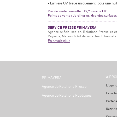
•
Lumière UV bleue uniquement, pour une nuit 
Prix de vente conseillé : 19,95 euros TTC
Points de vente : Jardineries, Grandes surface
SERVICE PRESSE PRIMAVERA
Agence spécialisée en Relations Presse et e
Paysage, Maison & Art de vivre, Institutionnels.
En savoir plus
A PRO
PRIMAVERA
L'agenc
Agence de Relations Presse
Experti
Agence de Relations Publiques
Partena
Recrut
Contact