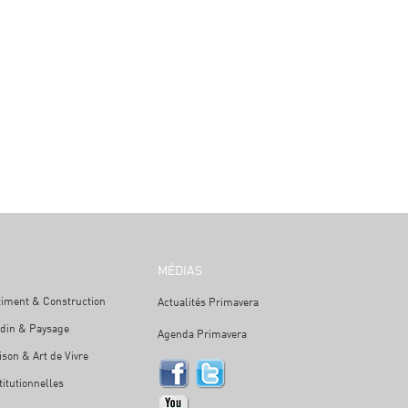
MÉDIAS
timent & Construction
Actualités Primavera
rdin & Paysage
Agenda Primavera
son & Art de Vivre
titutionnelles