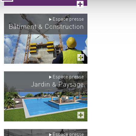
Espace presse
Bâtiment
Construction
&
Espace presse
Jardin
Paysage
&
Espace presse