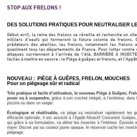
STOP AUX FRELONS !
DES SOLUTIONS PRATIQUES POUR NEUTRALISER L
Début avril, la reine des frelons se réveille et recherche un sit
milliers d’oeufs qui formeront la future colonie de frelons.
prédateurs des abeilles, les frelons, notamment les frelons 
quasiment tous les départements de France. Pour lutter contre ce
attaques surviennent à l’arrivée de l’été, BARRIÈRE À INSECT
faciles à mettre en oeuvre : le Piège à guêpes et frelons, et l’Appâ
NOUVEAU : PIÈGE À GUÊPES, FRELON, MOUCHES
Pour un piégeage sûr et radical
Très pratique et facile d’utilisation, le nouveau Piège à Guêpes,
poser ou à suspendre,
grâce à son crochet intégré, à l’extérieur, dans
piscine ou dans un verger.
Écologique et réutilisable,
ce piège va neutraliser rapidement les 
efficacité optimale, il est associé à l’Appât Attractif Concentré G
qui grâce à sa formulation, va attirer les insectes à l’intérieur. Épuisés e
noyer. Discret par sa couleur jaune opaque, le réservoir cache les insec
piégeage.