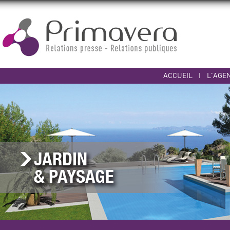
ACCUEIL
I
L'AGE