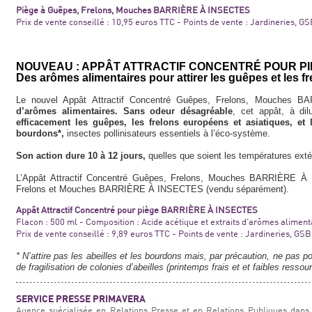
Piège à Guêpes, Frelons, Mouches BARRIÈRE À INSECTES
Prix de vente conseillé : 10,95 euros TTC - Points de vente : Jardineries, G
NOUVEAU : APPÂT ATTRACTIF CONCENTRÉ POUR P
Des arômes alimentaires pour attirer les guêpes et les f
Le nouvel Appât Attractif Concentré Guêpes, Frelons, Mouche
d’arômes alimentaires. Sans odeur désagréable
, cet appât, à di
efficacement les guêpes, les frelons européens et asiatiques, et
bourdons*,
insectes pollinisateurs essentiels à l’éco-système.
Son action dure 10 à 12 jours,
quelles que soient les températures exté
L’Appât Attractif Concentré Guêpes, Frelons, Mouches BARRIÈRE À 
Frelons et Mouches BARRIÈRE À INSECTES (vendu séparément).
Appât Attractif Concentré pour piège BARRIÈRE À INSECTES
Flacon : 500 ml - Composition : Acide acétique et extraits d’arômes aliment
Prix de vente conseillé : 9,89 euros TTC - Points de vente : Jardineries, GS
* N’attire pas les abeilles et les bourdons mais, par précaution, ne pas po
de fragilisation de colonies d’abeilles (printemps frais et et faibles resso
SERVICE PRESSE PRIMAVERA
Agence spécialisée en Relations Presse et en Relations Publiques dans 