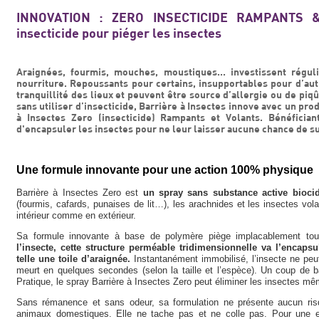
INNOVATION : ZERO INSECTICIDE RAMPANTS &
insecticide pour piéger les insectes
Araignées, fourmis, mouches, moustiques... investissent régu
nourriture. Repoussants pour certains, insupportables pour d’autr
tranquillité des lieux et peuvent être source d’allergie ou de piq
sans utiliser d’insecticide, Barrière à Insectes innove avec un pr
à Insectes Zero (insecticide) Rampants et Volants. Bénéficia
d'encapsuler les insectes pour ne leur laisser aucune chance de su
Une formule innovante pour une action 100% physique
Barrière à Insectes Zero est
un spray sans substance active bioci
(fourmis, cafards, punaises de lit…), les arachnides et les insectes 
intérieur comme en extérieur.
Sa formule innovante à base de polymère piège implacablement tou
l’insecte, cette structure perméable tridimensionnelle va l’encapsu
telle une toile d’araignée.
Instantanément immobilisé, l’insecte ne peut
meurt en quelques secondes (selon la taille et l’espèce). Un coup de b
Pratique, le spray Barrière à Insectes Zero peut éliminer les insectes mêm
Sans rémanence et sans odeur, sa formulation ne présente aucun ris
animaux domestiques. Elle ne tache pas et ne colle pas. Pour une ef