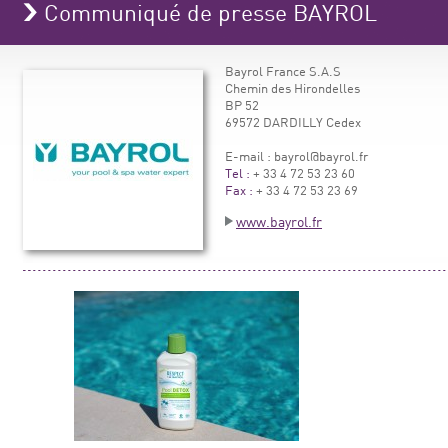
Communiqué de presse BAYROL
Bayrol France S.A.S
Chemin des Hirondelles
BP 52
69572 DARDILLY Cedex
E-mail : bayrol@bayrol.fr
Tel :
+ 33 4 72 53 23 60
Fax :
+ 33 4 72 53 23 69
www.bayrol.fr