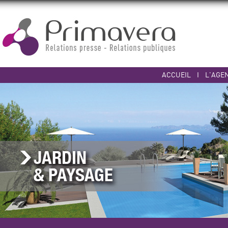
ACCUEIL
I
L'AGE