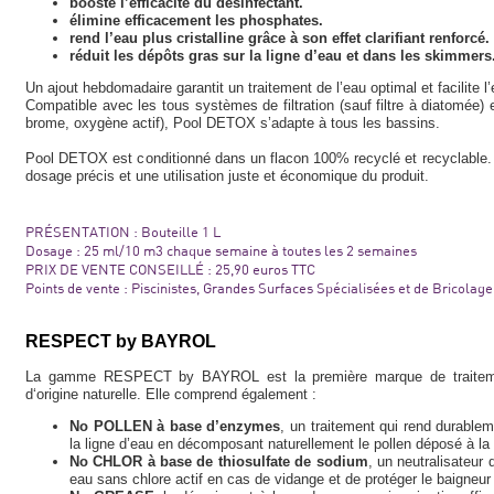
booste l’efficacité du désinfectant.
élimine efficacement les phosphates.
rend l’eau plus cristalline grâce à son effet clarifiant renforcé.
réduit les dépôts gras sur la ligne d’eau et dans les skimmers
Un ajout hebdomadaire garantit un traitement de l’eau optimal et facilite l
Compatible avec les tous systèmes de filtration (sauf filtre à diatomée) 
brome, oxygène actif), Pool DETOX s’adapte à tous les bassins.
Pool DETOX est conditionné dans un flacon 100% recyclé et recyclable. 
dosage précis et une utilisation juste et économique du produit.
PRÉSENTATION : Bouteille 1 L
Dosage : 25 ml/10 m3 chaque semaine à toutes les 2 semaines
PRIX DE VENTE CONSEILLÉ : 25,90 euros TTC
Points de vente : Piscinistes, Grandes Surfaces Spécialisées et de Bricolage
RESPECT by BAYROL
La gamme RESPECT by BAYROL est la première marque de traitement
d‘origine naturelle. Elle comprend également :
No POLLEN à base d’enzymes
, un traitement qui rend durableme
la ligne d’eau en décomposant naturellement le pollen déposé à la 
No CHLOR à base de thiosulfate de sodium
, un neutralisateur
eau sans chlore actif en cas de vidange et de protéger le baigneu