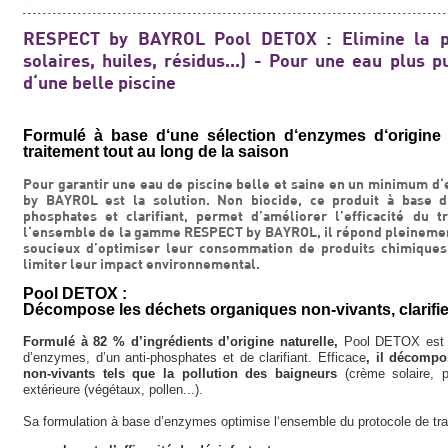
RESPECT by BAYROL Pool DETOX : Elimine la po
solaires, huiles, résidus...) - Pour une eau plus pu
d‘une belle piscine
Formulé à base d‘une sélection d‘enzymes d‘origine nat
traitement tout au long de la saison
Pour garantir une eau de piscine belle et saine en un minimum 
by BAYROL est la solution. Non biocide, ce produit à base d‘
phosphates et clarifiant, permet d’améliorer l’efficacité du 
l‘ensemble de la gamme RESPECT by BAYROL, il répond pleinement
soucieux d’optimiser leur consommation de produits chimiques 
limiter leur impact environnemental.
Pool DETOX :
Décompose les déchets organiques non-vivants, clarifie 
Formulé à 82 % d’ingrédients d’origine naturelle,
Pool DETOX est u
d’enzymes, d’un anti-phosphates et de clarifiant. Efficace
, il décompo
non-vivants tels que la pollution des baigneurs
(crème solaire, 
extérieure (végétaux, pollen...).
Sa formulation à base d’enzymes optimise l‘ensemble du protocole de tra