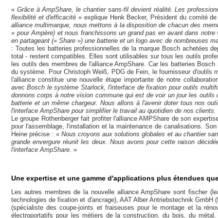
«
Grâce à AmpShare, le chantier sans-fil devient réalité. Les professionne
flexibilité et d'efficacité
» explique Henk Becker, Président du comité de
alliance multimarque, nous mettons à la disposition de chacun des mem
» pour Ampère) et nous franchissons un grand pas en avant dans notre vi
en partageant (« Share ») une batterie et un logo avec de nombreuses m
: Toutes les batteries professionnelles de la marque Bosch achetées dep
total - restent compatibles. Elles sont utilisables sur tous les outils prof
les outils des membres de l'alliance AmpShare. Car les batteries Bosch 
du système. Pour Christoph Weiß, PDG de Fein, le fournisseur d'outils m
l'alliance constitue une nouvelle étape importante de notre collaborat
avec Bosch le système Starlock, l'interface de fixation pour outils multi
donnons corps à notre vision commune qui est de voir un jour les outil
batterie et un même chargeur. Nous allons à l'avenir doter tous nos out
l'interface AmpShare pour simplifier le travail au quotidien de nos clients.
Le groupe Rothenberger fait profiter l'alliance AMPShare de son expertise
pour l'assemblage, l'installation et la maintenance de canalisations. Son
Heine précise : «
Nous croyons aux solutions globales et au chantier san
grande envergure réunit les deux. Nous avons pour cette raison décidée 
l'interface AmpShare
. »
Une expertise et une gamme d'applications plus étendues que
Les autres membres de la nouvelle alliance AmpShare sont fischer (l
technologies de fixation et d'ancrage), AAT Alber Antriebstechnik GmbH (
(spécialiste des coupe-joints et fraiseuses pour le montage et la rénov
électroportatifs pour les métiers de la construction, du bois, du métal