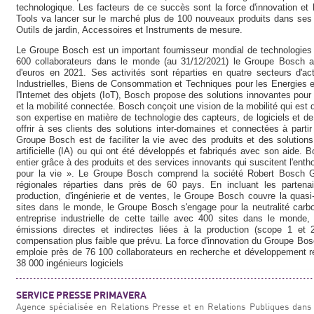
technologique. Les facteurs de ce succès sont la force d'innovation et
Tools va lancer sur le marché plus de 100 nouveaux produits dans ses 4 
Outils de jardin, Accessoires et Instruments de mesure.
Le Groupe Bosch est un important fournisseur mondial de technologies e
600 collaborateurs dans le monde (au 31/12/2021) le Groupe Bosch a ré
d'euros en 2021. Ses activités sont réparties en quatre secteurs d'act
Industrielles, Biens de Consommation et Techniques pour les Energies e
l'Internet des objets (IoT), Bosch propose des solutions innovantes pour 
et la mobilité connectée. Bosch conçoit une vision de la mobilité qui est 
son expertise en matière de technologie des capteurs, de logiciels et d
offrir à ses clients des solutions inter-domaines et connectées à partir
Groupe Bosch est de faciliter la vie avec des produits et des solutions
artificielle (IA) ou qui ont été développés et fabriqués avec son aide.
entier grâce à des produits et des services innovants qui suscitent l'en
pour la vie ». Le Groupe Bosch comprend la société Robert Bosch Gmb
régionales réparties dans près de 60 pays. En incluant les partenai
production, d'ingénierie et de ventes, le Groupe Bosch couvre la quasi
sites dans le monde, le Groupe Bosch s'engage pour la neutralité carbo
entreprise industrielle de cette taille avec 400 sites dans le monde, 
émissions directes et indirectes liées à la production (scope 1 et
compensation plus faible que prévu. La force d'innovation du Groupe Bo
emploie près de 76 100 collaborateurs en recherche et développement ré
38 000 ingénieurs logiciels
SERVICE PRESSE PRIMAVERA
Agence spécialisée en Relations Presse et en Relations Publiques dans 