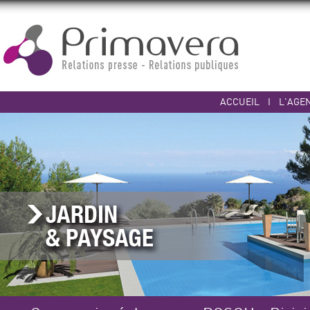
ACCUEIL
I
L'AGE