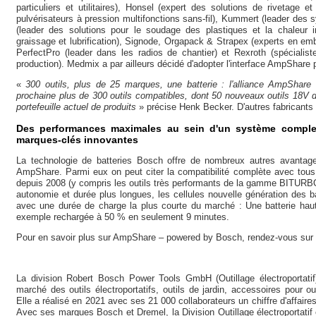
particuliers et utilitaires), Honsel (expert des solutions de rivetage e
pulvérisateurs à pression multifonctions sans-fil), Kummert (leader des s
(leader des solutions pour le soudage des plastiques et la chaleur i
graissage et lubrification), Signode, Orgapack & Strapex (experts en emb
PerfectPro (leader dans les radios de chantier) et Rexroth (spéciali
production). Medmix a par ailleurs décidé d'adopter l'interface AmpShare 
«
300 outils, plus de 25 marques, une batterie : l'alliance AmpShare a
prochaine plus de 300 outils compatibles, dont 50 nouveaux outils 18V d
portefeuille actuel de produits
» précise Henk Becker. D'autres fabricants 
Des performances maximales au sein d'un système complet
marques-clés innovantes
La technologie de batteries Bosch offre de nombreux autres avantages
AmpShare. Parmi eux on peut citer la compatibilité complète avec tous
depuis 2008 (y compris les outils très performants de la gamme BITURBO
autonomie et durée plus longues, les cellules nouvelle génération des
avec une durée de charge la plus courte du marché : Une batterie ha
exemple rechargée à 50 % en seulement 9 minutes.
Pour en savoir plus sur AmpShare ‒ powered by Bosch, rendez-vous sur 
La division Robert Bosch Power Tools GmbH (Outillage électroportati
marché des outils électroportatifs, outils de jardin, accessoires pour ou
Elle a réalisé en 2021 avec ses 21 000 collaborateurs un chiffre d'affaires
Avec ses marques Bosch et Dremel, la Division Outillage électroportatif 