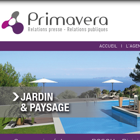
ACCUEIL
I
L'AGE