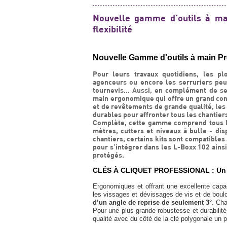
Nouvelle gamme d’outils à ma
flexibilité
Nouvelle Gamme d'outils à main Pr
Pour leurs travaux quotidiens, les plo
agenceurs ou encore les serruriers peu
tournevis… Aussi, en complément de ses
main ergonomique qui offre un grand confo
et de revêtements de grande qualité, les
durables pour affronter tous les chantier
Complète, cette gamme comprend tous les 
mètres, cutters et niveaux à bulle - dis
chantiers, certains kits sont compatibles
pour s’intégrer dans les L-Boxx 102 ainsi
protégés.
CLÉS À CLIQUET PROFESSIONAL : Un an
Ergonomiques et offrant une excellente capac
les vissages et dévissages de vis et de boul
d’un angle de reprise de seulement 3°
. Cha
Pour une plus grande robustesse et durabilit
qualité avec du côté de la clé polygonale un p