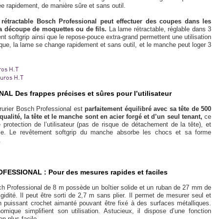
e rapidement, de manière sûre et sans outil.
 rétractable Bosch Professional peut effectuer des coupes dans les
la découpe de moquettes ou de fils.
La lame rétractable, réglable dans 3
 softgrip ainsi que le repose-pouce extra-grand permettent une utilisation
que, la lame se change rapidement et sans outil, et le manche peut loger 3
ros H.T
euros H.T
es frappes précises et sûres pour l’utilisateur
rurier Bosch Professional est
parfaitement équilibré avec sa tête de 500
ualité, la tête et le manche sont en acier forgé et d’un seul tenant,
ce
 protection de l’utilisateur (pas de risque de détachement de la tête), et
le. Le revêtement softgrip du manche absorbe les chocs et sa forme
.
SSIONAL : Pour des mesures rapides et faciles
ch Professional de 8 m possède un boîtier solide et un ruban de 27 mm de
idité. Il peut être sorti de 2,7 m sans plier. Il permet de mesurer seul et
 puissant crochet aimanté pouvant être fixé à des surfaces métalliques.
mique simplifient son utilisation. Astucieux, il dispose d’une fonction
on plus facile.