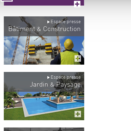
Espace presse
Bâtiment
Construction
&
Espace presse
Jardin
Paysage
&