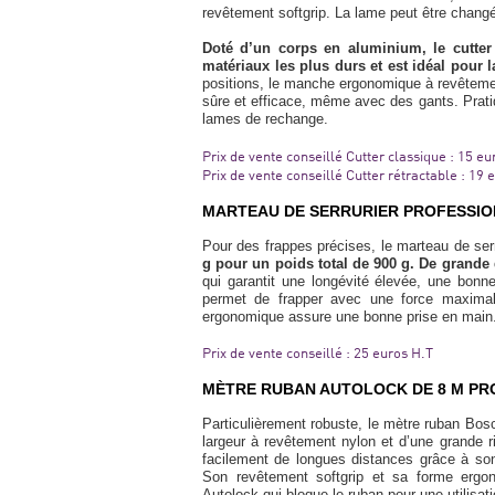
revêtement softgrip. La lame peut être changé
Doté d’un corps en aluminium, le cutter
matériaux les plus durs et est idéal pour 
positions, le manche ergonomique à revêtement
sûre et efficace, même avec des gants. Prati
lames de rechange.
Prix de vente conseillé Cutter classique : 15 eu
Prix de vente conseillé Cutter rétractable : 19 
MARTEAU DE SERRURIER PROFESSIONAL D
Pour des frappes précises, le marteau de ser
g pour un poids total de 900 g. De grande q
qui garantit une longévité élevée, une bonne
permet de frapper avec une force maxima
ergonomique assure une bonne prise en main
Prix de vente conseillé : 25 euros H.T
MÈTRE RUBAN AUTOLOCK DE 8 M PROFE
Particulièrement robuste, le mètre ruban Bos
largeur à revêtement nylon et d’une grande rig
facilement de longues distances grâce à son
Son revêtement softgrip et sa forme ergono
Autolock qui bloque le ruban pour une utilisati