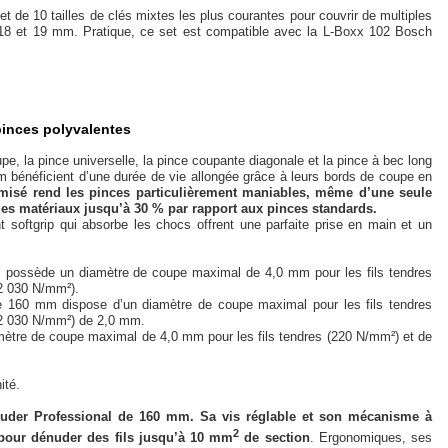
t de 10 tailles de clés mixtes les plus courantes pour couvrir de multiples
7, 18 et 19 mm. Pratique, ce set est compatible avec la L-Boxx 102 Bosch
inces polyvalentes
, la pince universelle, la pince coupante diagonale et la pince à bec long
 bénéficient d’une durée de vie allongée grâce à leurs bords de coupe en
misé rend les pinces particulièrement maniables, même d’une seule
r les matériaux jusqu’à 30 % par rapport aux pinces standards.
 softgrip qui absorbe les chocs offrent une parfaite prise en main et un
m possède un diamètre de coupe maximal de 4,0 mm pour les fils tendres
(2 030 N/mm²).
e 160 mm dispose d’un diamètre de coupe maximal pour les fils tendres
 (2 030 N/mm²) de 2,0 mm.
amètre de coupe maximal de 4,0 mm pour les fils tendres (220 N/mm²) et de
ité.
uder Professional de 160 mm. Sa vis réglable et son mécanisme à
2
 pour dénuder des fils jusqu’à 10 mm
de section
. Ergonomiques, ses