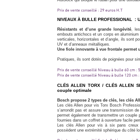
Prix de vente conseillé : 29 euros H.T
NIVEAUX À BULLE PROFESSIONAL : Une 
Résistants et d’une grande longévité
, le
embouts antichocs et un corps en aluminium 
verticales, horizontales et d’angle, ils sont 
UV et d’anneaux métalliques.
Une fiole innovante à vue frontale permet un
Pratiques, ils sont dotés de poignées pour sim
Prix de vente conseillé Niveau à bulle 60 cm : 
Prix de vente conseillé Niveau à bulle 120 cm :
CLÉS ALLEN TORX / CLÉS ALLEN SI
couple optimale
Bosch propose 2 types de clés, les clés All
Les clés Allen pour vis Torx Bosch Professio
s’arrondit pas et assure une transmission de 
permet également de transmettre un couple pl
fournies dans un coffret à ouverture facile pe
Les clés Allen pour vis à six pans creux
possèdent une extrémité sphérique du côté long