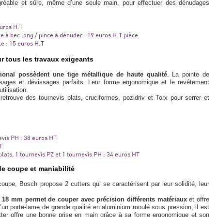
 agréable et sûre, même d’une seule main, pour effectuer des dénudages
euros H.T
ce à bec long / pince à dénuder : 19 euros H.T pièce
le : 15 euros H.T
r tous les travaux exigeants
sional possèdent une tige métallique de haute qualité
. La pointe de
ssages et dévissages parfaits. Leur forme ergonomique et le revêtement
tilisation.
retrouve des tournevis plats, cruciformes, pozidriv et Torx pour serrer et
evis PH : 38 euros HT
T
plats, 1 tournevis PZ et 1 tournevis PH : 34 euros HT
e coupe et maniabilité
pe, Bosch propose 2 cutters qui se caractérisent par leur solidité, leur
e 18 mm permet de couper avec précision différents matériaux
et offre
un porte-lame de grande qualité en aluminium moulé sous pression, il est
cutter offre une bonne prise en main grâce à sa forme ergonomique et son