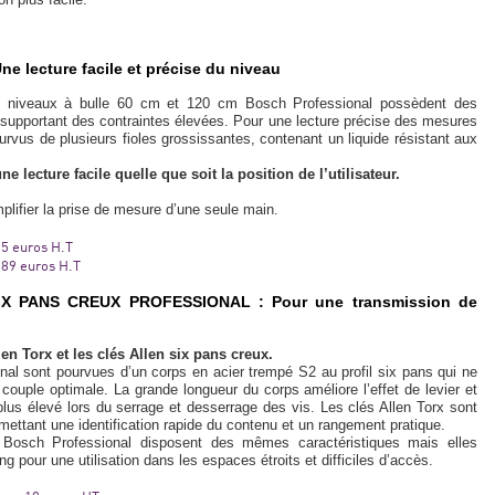
lecture facile et précise du niveau
s niveaux à bulle 60 cm et 120 cm Bosch Professional possèdent des
supportant des contraintes élevées. Pour une lecture précise des mesures
pourvus de plusieurs fioles grossissantes, contenant un liquide résistant aux
e lecture facile quelle que soit la position de l’utilisateur.
plifier la prise de mesure d’une seule main.
55 euros H.T
 89 euros H.T
X PANS CREUX PROFESSIONAL : Pour une transmission de
en Torx et les clés Allen six pans creux.
nal sont pourvues d’un corps en acier trempé S2 au profil six pans qui ne
couple optimale. La grande longueur du corps améliore l’effet de levier et
us élevé lors du serrage et desserrage des vis. Les clés Allen Torx sont
rmettant une identification rapide du contenu et un rangement pratique.
 Bosch Professional disposent des mêmes caractéristiques mais elles
 pour une utilisation dans les espaces étroits et difficiles d’accès.