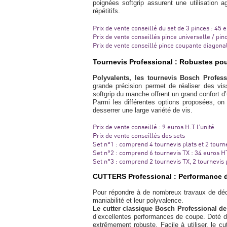
poignées softgrip assurent une utilisation
répétitifs.
Prix de vente conseillé du set de 3 pinces : 45 
Prix de vente conseillés pince universelle / pin
Prix de vente conseillé pince coupante diagona
Tournevis Professional : Robustes pou
Polyvalents, les tournevis Bosch Profes
grande précision permet de réaliser des vi
softgrip du manche offrent un grand confort d’u
Parmi les différentes options proposées, on 
desserrer une large variété de vis.
Prix de vente conseillé : 9 euros H.T l’unité
Prix de vente conseillés des sets
Set n°1 : comprend 4 tournevis plats et 2 tourn
Set n°2 : comprend 6 tournevis TX : 34 euros H
Set n°3 : comprend 2 tournevis TX, 2 tournevis 
CUTTERS Professional : Performance d
Pour répondre à de nombreux travaux de décou
maniabilité et leur polyvalence.
Le cutter classique Bosch Professional d
d’excellentes performances de coupe. Doté d’
extrêmement robuste. Facile à utiliser, le 