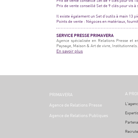
Prix de vente conseillé Set de 9 clés pour vis T
Prix de vente conseillé Set de 9 clés pour vis à
Il existe également un Set d’outils à main 13 p
Points de vente : Négoces en matériaux, fournit
SERVICE PRESSE PRIMAVERA
Agence spécialisée en Relations Presse et e
Paysage, Maison & Art de vivre, Institutionnels.
En savoir plus
A PRO
PRIMAVERA
L'agenc
Agence de Relations Presse
Experti
Agence de Relations Publiques
Partena
Recrut