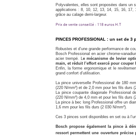
Polyvalentes, elles sont proposées dans un se
applications : 8, 10, 12, 13, 14, 15, 16, 1
grâce au calage demi-largeur.
Prix de vente conseillé : 118 euros H.T
PINCES PROFESSIONAL : un set de 3 p
Robustes et d’une grande performance de coupe
Bosch Professional en acier chrome-vanadium
acier trempé. L
e mécanisme de levier opti
main, et réduit l’effort exercé pour coupe
Enfin, la forme ergonomique et le revêtement
grand confort d’utilisation.
La pince universelle Professional de 180 m
(220 N/mm²) et de 2,0 mm pour les fils durs 
La pince coupante diagonale Professional d
(220 N/mm²) de 4,0 mm et pour les fils durs
La pince à bec long Professional offre un di
1,6 mm pour les fils durs (2 030 N/mm²).
Ces 3 pinces sont disponibles en set ou à l’un
Bosch propose également la pince à dén
ressort permettent une ouverture précise