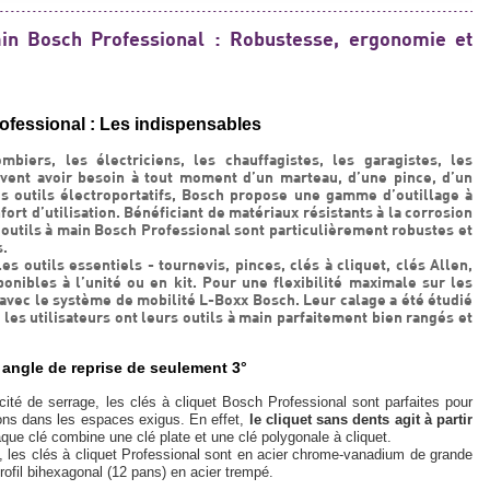
in Bosch Professional : Robustesse, ergonomie et
ofessional : Les indispensables
mbiers, les électriciens, les chauffagistes, les garagistes, les
vent avoir besoin à tout moment d’un marteau, d’une pince, d’un
 outils électroportatifs, Bosch propose une gamme d’outillage à
rt d’utilisation. Bénéficiant de matériaux résistants à la corrosion
 outils à main Bosch Professional sont particulièrement robustes et
s.
outils essentiels - tournevis, pinces, clés à cliquet, clés Allen,
ponibles à l’unité ou en kit. Pour une flexibilité maximale sur les
 avec le système de mobilité L-Boxx Bosch. Leur calage a été étudié
 les utilisateurs ont leurs outils à main parfaitement bien rangés et
gle de reprise de seulement 3°
ité de serrage, les clés à cliquet Bosch Professional sont parfaites pour
ons dans les espaces exigus. En effet,
le cliquet sans dents agit à partir
que clé combine une clé plate et une clé polygonale à cliquet.
é, les clés à cliquet Professional sont en acier chrome-vanadium de grande
rofil bihexagonal (12 pans) en acier trempé.