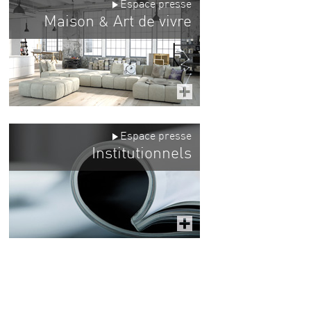
Espace presse
Maison
Art de vivre
&
Espace presse
Institutionnels