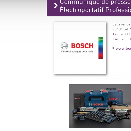
Communiqué de presse 
Électroportatif Profess
32, avenue
93404 SA
Tel :
+ 33 1
Fax :
+ 33 1
www.bos