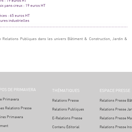
orx : 19 euros HT
 six pans creux : 19 euros HT
ièces : 65 euros HT
ures industrielles
n Relations Publiques dans les univers Bâtiment & Construction, Jardin &
POS DE PRIMAVERA
THÉMATIQUES
ESPACE PRESSE
e Primavera
Relations Presse
Relations Presse Bâ
ses Relations Presse
Relations Publiques
Relations Presse Ja
ires Primavera
E-Relations Presse
Relations Presse Mai
ement
Contenu Éditorial
Relations Presse Ins