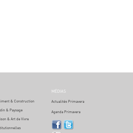
MÉDIAS
timent & Construction
Actualités Primavera
rdin & Paysage
Agenda Primavera
son & Art de Vivre
titutionnelles