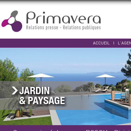
ACCUEIL
I
L'AGE