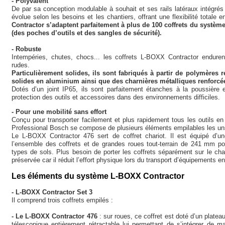
- Polyvalent
De par sa conception modulable à souhait et ses rails latéraux intégr
évolue selon les besoins et les chantiers, offrant une flexibilité totale
Contractor s’adaptent parfaitement à plus de 100 coffrets du systè
(des poches d’outils et des sangles de sécurité).
- Robuste
Intempéries, chutes, chocs... les coffrets L-BOXX Contractor enduren
rudes.
Particulièrement solides, ils sont fabriqués à partir de polymères 
solides en aluminium ainsi que des charnières métalliques renforcé
Dotés d’un joint IP65, ils sont parfaitement étanches à la poussière e
protection des outils et accessoires dans des environnements difficiles.
- Pour une mobilité sans effort
Conçu pour transporter facilement et plus rapidement tous les outils
Professional Bosch se compose de plusieurs éléments empilables les uns
Le L-BOXX Contractor 476 sert de coffret chariot. Il est équipé d’un
l’ensemble des coffrets et de grandes roues tout-terrain de 241 mm po
types de sols. Plus besoin de porter les coffrets séparément sur le chant
préservée car il réduit l’effort physique lors du transport d’équipements 
Les éléments du système L-BOXX Contractor
- L-BOXX Contractor Set 3
Il comprend trois coffrets empilés :
- Le L-BOXX Contractor 476
: sur roues, ce coffret est doté d’un platea
télescopique entièrement rétractable lui permettant de s’intégrer de ma