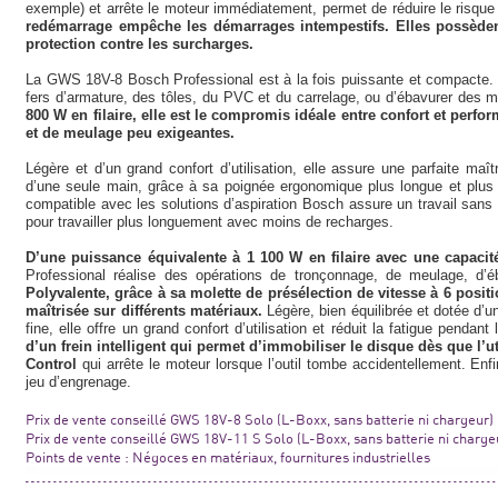
exemple) et arrête le moteur immédiatement, permet de réduire le risqu
redémarrage empêche les démarrages intempestifs. Elles possède
protection contre les surcharges.
La GWS 18V-8 Bosch Professional est à la fois puissante et compacte. 
fers d’armature, des tôles, du PVC et du carrelage, ou d’ébavurer des 
800 W en filaire, elle est le compromis idéale entre confort et perf
et de meulage peu exigeantes.
Légère et d’un grand confort d’utilisation, elle assure une parfaite ma
d’une seule main, grâce à sa poignée ergonomique plus longue et plus fi
compatible avec les solutions d’aspiration Bosch assure un travail sans
pour travailler plus longuement avec moins de recharges.
D’une puissance équivalente à 1 100 W en filaire avec une capaci
Professional réalise des opérations de tronçonnage, de meulage, d’é
Polyvalente, grâce à sa molette de présélection de vitesse à 6 positi
maîtrisée sur différents matériaux.
Légère, bien équilibrée et dotée d’u
fine, elle offre un grand confort d’utilisation et réduit la fatigue pendant 
d’un frein intelligent qui permet d’immobiliser le disque dès que l’uti
Control
qui arrête le moteur lorsque l’outil tombe accidentellement. Enfi
jeu d’engrenage.
Prix de vente conseillé GWS 18V-8 Solo (L-Boxx, sans batterie ni chargeur) 
Prix de vente conseillé GWS 18V-11 S Solo (L-Boxx, sans batterie ni charge
Points de vente : Négoces en matériaux, fournitures industrielles