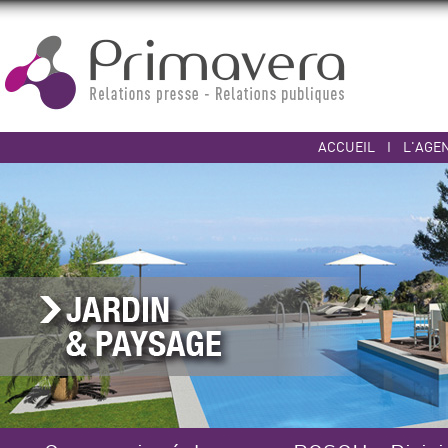
ACCUEIL
I
L'AGE