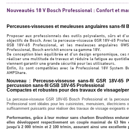
Nouveautés 18 V Bosch Professional : Confort et man
Perceuses-visseuses et meuleuses angulaires sans-fil 
Proposer aux professionnels des outils polyvalents, sûrs et d’un
objectifs de Bosch. Avec la perceuse-visseuse GSR 18V-65 Profes
GSB 18V-65 Professional, et les meuleuses angulaires GW
Professional, Bosch enrichit encore sa gamme 18V.
De conception bien équilibrée et d’un design ergonomique, ces no
réaliser une multitude de travaux et réduire la fatigue au quotid
viennent garantir une grande sécurité pour les utilisateurs.
Enfin, ils sont compatibles avec le Professional 18V System Bo
AMPShare.
Nouveau : Perceuse-visseuse sans-fil GSR 18V-65 Pr
percussion sans-fil GSB 18V-65 Professional
Compactes et robustes pour des travaux de vissage/pe
La perceuse-visseuse GSR 18V-65 Bosch Professional et la perceus
Professional sont idéales pour les cuisinistes, menuisiers, électriciens o
suffisamment puissants pour réaliser des travaux de vissage exigeants et
Performantes, grâce à leur moteur sans charbon Brushless endurant
elles développent respectivement un couple maximal de 63 Nm et
jusqu’à 2 000 tr/min et 2 100 tr/min, assurant ainsi une excellente 