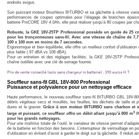
endroits exigus.
Son puissant moteur Brushless BITURBO et sa gâchette à vitesse variable
performances de coupes optimales pour l’élagage de branches épaisse
batterie ProCORE 18V 4.0Ah, elle peut réaliser jusqu’à 80 coupes par ch
Robuste, la GKE 18V-25TP Professional possède un guide de 25 c
pour les tronçonneuses sans-fil. Avec une vitesse de chaîne de 7,
100 x 100 mm en moins de 7 secondes.
Ergonomique et bien équilibrée, elle offre un meilleur confort d’utilisat
plus faible ( 97 dBA vs 108 dBA).
Pour un entretien et des réglages facilités, la GKE 18V-25TP Profess
chaîne outillée avec une clé de serrage fournie.
Prix de vente conseillé (solo sans chargeur ni batterie) : 390 euros H.T
Souffleur sans-fil GBL 18V-800 Professional
Puissance et polyvalence pour un nettoyage efficace
Haute performance, le nouveau souffleur sans-fil BITURBO GBL 18V-800
débris végétaux secs et mouillés, les feuilles, les déchets de taille et 
dures et le gravier.
Grâce à son moteur BITURBO sans charbon et sa s
3
large et puissant, ce souffleur offre un débit allant jusqu’à 800 m
/h
pour les grands nettoyages.
Pour une maîtrise totale de l’outil, le variateur de vitesse permet d’adapt
de la batterie en fonction des besoins. L’interrupteur de verrouillage en po
d’utilisation en évitant d’avoir à garder le doigt sur la gâchette. Il réduit ai