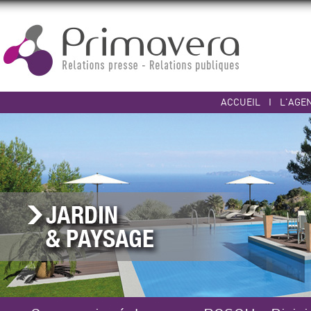
ACCUEIL
I
L'AGE