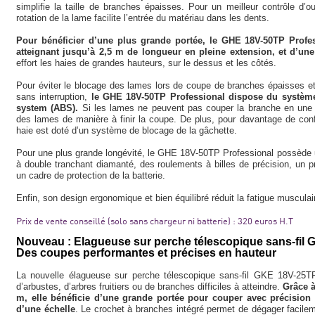
simplifie la taille de branches épaisses. Pour un meilleur contrôle d’ou
rotation de la lame facilite l’entrée du matériau dans les dents.
Pour bénéficier d’une plus grande portée, le GHE 18V-50TP Profes
atteignant jusqu’à 2,5 m de longueur en pleine extension, et d’une
effort les haies de grandes hauteurs, sur le dessus et les côtés.
Pour éviter le blocage des lames lors de coupe de branches épaisses et 
sans interruption,
le GHE 18V-50TP Professional dispose du système 
system (ABS).
Si les lames ne peuvent pas couper la branche en une 
des lames de manière à finir la coupe. De plus, pour davantage de confor
haie est doté d’un système de blocage de la gâchette.
Pour une plus grande longévité, le GHE 18V-50TP Professional possède u
à double tranchant diamanté, des roulements à billes de précision, un pr
un cadre de protection de la batterie.
Enfin, son design ergonomique et bien équilibré réduit la fatigue muscula
Prix de vente conseillé (solo sans chargeur ni batterie) : 320 euros H.T
Nouveau : Elagueuse sur perche télescopique sans-fil 
Des coupes performantes et précises en hauteur
La nouvelle élagueuse sur perche télescopique sans-fil GKE 18V-25TP 
d’arbustes, d’arbres fruitiers ou de branches difficiles à atteindre.
Grâce à
m, elle bénéficie d’une grande portée pour couper avec précision
d’une échelle
. Le crochet à branches intégré permet de dégager facilem