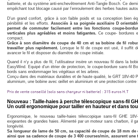
batterie, et du système anti-enchevêtrement Anti-Tangle Bosch. Ce dern
empêchant tout blocage causé par l’enroulement des herbes hautes autour
D’un grand confort, grâce à son faible poids et sa conception bien équ
pénibilité et les efforts.
Associés à sa poignée auxiliaire D orientabl
permet de commuter facilement entre les fonctions coupe-bordur
verticales plus agréables et moins fatigantes.
Ce coupe- bordures e
compact.
Grâce à son diamètre de coupe de 40 cm et sa bobine de fil robus
travailler plus rapidement.
Lorsque le fil de coupe est usé, il suffit 
avancer le fil et disposer du diamètre de coupe initiale.
Quand il n’y a plus de fil, l’utilisateur insère un nouveau fil dans la b
EasyWind. Equipé d’un étrier de protection, le coupe-bordure sans-fil B
bords sans endommager les végétaux et les arbres.
Conçu dans des matériaux durables et de haute qualité, le GRT 18V-40 P
aluminium, une bobine avec œillet en aluminium et une protection contre 
Prix de vente conseillé (solo sans chargeur ni batterie) : 315 euros H.T
Nouveau : Taille-haies à perche télescopique sans-fil 
Un outil ergonomique pour tailler en hauteur et dans tou
Ergonomique, le nouveau taille-haies télescopique sans-fil GHE 18V-
exigeantes de grandes haies. Alimenté par un moteur sans charbon, il g
longévité.
Sa longueur de lame de 50 cm, sa capacité de coupe de 18 mm de 
ainsi que sa cadence de coupe de 3 400 courses/min, assurent une ta