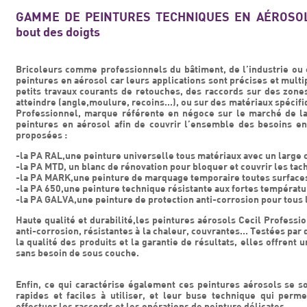
GAMME DE PEINTURES TECHNIQUES EN AÉROSOL : 
bout des doigts
Bricoleurs comme professionnels du bâtiment, de l’industrie ou
peintures en aérosol car leurs applications sont précises et multip
petits travaux courants de retouches, des raccords sur des zones
atteindre (angle,moulure, recoins...), ou sur des matériaux spécifi
Professionnel, marque référente en négoce sur le marché de la
peintures en aérosol afin de couvrir l’ensemble des besoins en
proposées :
-la PA RAL,une peinture universelle tous matériaux avec un large 
-la PA MTD, un blanc de rénovation pour bloquer et couvrir les tache
-la PA MARK,une peinture de marquage temporaire toutes surface
-la PA 650,une peinture technique résistante aux fortes températu
-la PA GALVA,une peinture de protection anti-corrosion pour tous 
Haute qualité et durabilité,les peintures aérosols Cecil Professi
anti-corrosion, résistantes à la chaleur, couvrantes... Testées par
la qualité des produits et la garantie de résultats, elles offren
sans besoin de sous couche.
Enfin, ce qui caractérise également ces peintures aérosols se 
rapides et faciles à utiliser, et leur buse technique qui perme
effectuer les raccords et les opérations de peinture délicates.