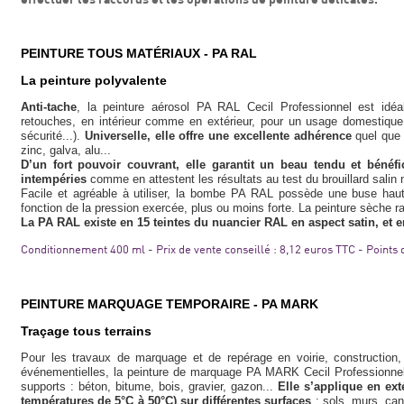
PEINTURE TOUS MATÉRIAUX - PA RAL
La peinture polyvalente
Anti-tache
, la peinture aérosol PA RAL Cecil Professionnel est idéa
retouches, en intérieur comme en extérieur, pour un usage domestique (m
sécurité...).
Universelle, elle offre une excellente adhérence
quel que 
zinc, galva, alu...
D’un fort pouvoir couvrant, elle garantit un beau tendu et bénéf
intempéries
comme en attestent les résultats au test du brouillard sali
Facile et agréable à utiliser, la bombe PA RAL possède une buse haut
fonction de la pression exercée, plus ou moins forte. La peinture sèche r
La PA RAL existe en 15 teintes du nuancier RAL en aspect satin, et en
Conditionnement 400 ml - Prix de vente conseillé : 8,12 euros TTC - Points
PEINTURE MARQUAGE TEMPORAIRE - PA MARK
Traçage tous terrains
Pour les travaux de marquage et de repérage en voirie, construction, 
événementielles, la peinture de marquage PA MARK Cecil Professionne
supports : béton, bitume, bois, gravier, gazon...
Elle s’applique en ex
températures de 5°C à 50°C) sur différentes surfaces
: sols, murs, cana