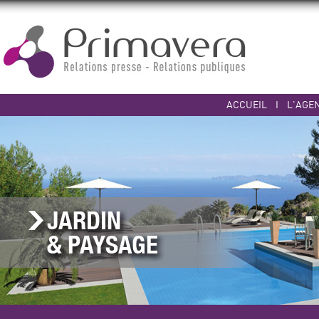
ACCUEIL
I
L'AGE