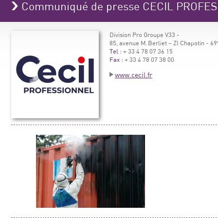
Communiqué de presse CECIL PROFE
Division Pro Groupe V33 -
85, avenue M.Berliet – ZI Chapotin -
Tel :
+ 33 4 78 07 36 15
Fax :
+ 33 4 78 07 38 00
www.cecil.fr