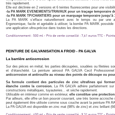
très rapidement.
Elle est déclinée en 2 versions et 6 teintes fluorescentes pour une visibil
-la PA MARK EVENEMENTS/TRAVAUX pour un traçage temporaire de
-la PA MARK TP/CHANTIERS pour un marquage temporaire jusqu’à 
La PA MARK s’efface naturellement avec le temps ou par une acti
Ergonomique, facile et agréable à utiliser, la bombe PA MARK possède 
une application ultra-précise dans toutes les directions.
Conditionnement : 500 ml - Prix de vente conseillé : 7,61 euros TTC - Poin
PEINTURE DE GALVANISATION A FROID - PA GALVA
La barrière anticorrosion
Sur des pièces en métal, les parties découpées, soudées ou filetées so
et d’étanchéité. La peinture aérosol PA GALVA Cecil Professionne
anticorrosion et antirouille au niveau des points de découpe ou pou
Sa formule contient des particules de zinc ultrafines qui form
étanche contre la corrosion.
La PA GALVA adhère parfaitement sur to
constructions métalliques, tuyauteries... et sèche rapidement.
Utilisable en intérieur comme en extérieur,
elle constitue une protection
Par ailleurs, elle offre un bon pouvoir couvrant, une très bonne accroche s
peut également être utilisée comme sous couche avant la peinture PA RAL a
La PA GALVA est disponible en zinc mat (98% de zinc) et zinc brillant (6
Conditionnement : 400 ml - Prix de vente conseillé : 9,31 euros TTC - Poin