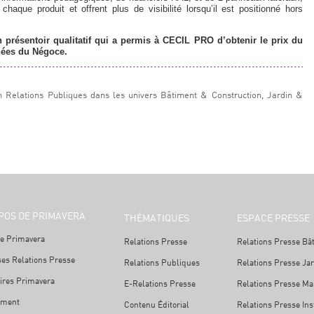
haque produit et offrent plus de visibilité lorsqu’il est positionné hors
 présentoir qualitatif qui a permis à CECIL PRO d’obtenir le prix du
hées du Négoce.
n Relations Publiques dans les univers Bâtiment & Construction, Jardin &
POS DE PRIMAVERA
THÉMATIQUES
ESPACE PRESSE
e Primavera
Relations Presse
Relations Presse Bâ
ses Relations Presse
Relations Publiques
Relations Presse Ja
ires Primavera
E-Relations Presse
Relations Presse Mai
ement
Contenu Éditorial
Relations Presse Ins