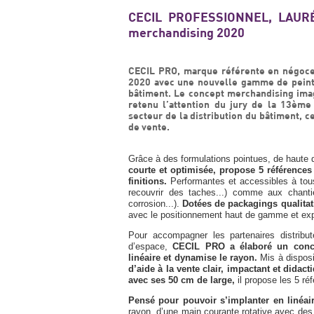
CECIL PROFESSIONNEL, LAUR
merchandising 2020
CECIL PRO, marque référente en négoce 
2020 avec une nouvelle gamme de peint
bâtiment. Le concept merchandising ima
retenu l’attention du jury de la 13èm
secteur de la distribution du bâtiment, 
de vente.
Grâce à des formulations pointues, de haute qua
courte et optimisée, propose 5 références 
finitions.
Performantes et accessibles à tou
recouvrir des taches...) comme aux chantie
corrosion...).
Dotées de packagings qualitati
avec le positionnement haut de gamme et exp
Pour accompagner les partenaires distribu
d’espace,
CECIL PRO a élaboré un conce
linéaire et dynamise le rayon.
Mis à disposi
d’aide à la vente clair, impactant et didact
avec ses 50 cm de large,
il propose les 5 r
Pensé pour pouvoir s’implanter en linéair
rayon, d’une main courante rotative avec des