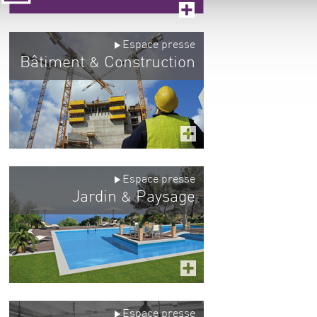
Espace presse
Bâtiment
Construction
&
Espace presse
Jardin
Paysage
&
Espace presse