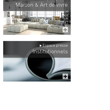
Maison
Art de vivre
&
Espace presse
Institutionnels