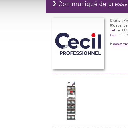
Communiqué de press
Division P
85, avenue
Tel :
+ 33 4
Fax :
+ 33 4
www.ceci