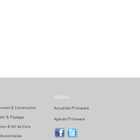
MÉDIAS
timent & Construction
Actualités Primavera
rdin & Paysage
Agenda Primavera
son & Art de Vivre
titutionnelles