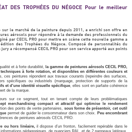
ÉAT DES TROPHÉES DU NÉGOCE Pour le meilleur
sur le marché de la peinture depuis 2011, a enrichi son offre en
ures aérosols pour répondre à la demande des professionnels du
giné par CECIL PRO pour mettre en scène cette nouvelle gamme a
e édition des Trophées du Négoce. Composé de personnalités du
ce jury a récompensé CECIL PRO pour son service apporté aux points
lité et à forte durabilité,
la gamme de peintures aérosols CECIL PRO,
techniques à forte rotation, et disponibles en différentes couleurs et
s, ces peintures répondent aux travaux courants (repeindre des surfaces,
rs spécifiques ou industriels (marquage, protection de supports de la
fs et d’une identité visuelle spécifique
, elles sont en parfaite cohérence
ert de la marque.
teurs sur ce segment, tout en tenant compte de leurs problématiques
pt merchandising compact et attractif qui optimise le rendement
tion des points de vente partenaires,
sous forme de présentoir, cet outil
ique
permet de guider le consommateur dans son choix.
Peu encombrant
éférences de peintures aérosols CECIL PRO.
e ou hors linéaire,
il dispose d’un fronton, facilement repérable dans le
 informations pédagogiques, de nuanciers RAL, et de 2 panneaux latéraux,