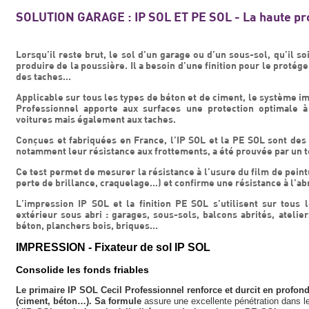
SOLUTION GARAGE : IP SOL ET PE SOL - La haute prot
Lorsqu’il reste brut, le sol d’un garage ou d’un sous-sol, qu’il so
produire de la poussière. Il a besoin d’une finition pour le protége
des taches...
Applicable sur tous les types de béton et de ciment, le système im
Professionnel apporte aux surfaces une protection optimale à
voitures mais également aux taches.
Conçues et fabriquées en France, l’IP SOL et la PE SOL sont des p
notamment leur résistance aux frottements, a été prouvée par un te
Ce test permet de mesurer la résistance à l’usure du film de peint
perte de brillance, craquelage…) et confirme une résistance à l’ab
L’impression IP SOL et la finition PE SOL s’utilisent sur tous
extérieur sous abri : garages, sous-sols, balcons abrités, atelie
béton, planchers bois, briques...
IMPRESSION - Fixateur de sol IP SOL
Consolide les fonds friables
Le primaire IP SOL Cecil Professionnel renforce et durcit en profonde
(ciment, béton…). Sa formule
assure une excellente pénétration dans le