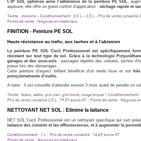
L'IP SOL optimise ainsi l’adhérence de la peinture
PE SOL
, augm
aqueuse, elle offre un grand confort d’application :
séchage rapide et sa
Teinte : incolore – Conditionnement : 0,5 L – 2,5 L - Prix de vente conseillé 
Points de vente : Négoces en matériaux
FINITION - Peinture PE SOL
Haute résistance au trafic, aux taches et à l’abrasion
La peinture PE SOL Cecil Professionnel est spécifiquement form
résistant sur tout type de sol. Grâce à la technologie Polyuréthan
garages et des sous-sols
: passages répétés des voitures, taches d’h
pneus lors des démarrages…
Cette peinture d’aspect brillant bénéficie d’un rendu lisse et est
trè
poinçonnements d’outils.
A noter : Il est conseillé d’attendre environ 3 mois avant de peindre un so
Teinte : blanc, sable, gris clair, gris foncé, rouge brique – Conditionnement : 
Prix de vente conseillé 2,5 L : 79,57 euros HT - Points de vente : Négoces 
NETTOYANT NET SOL : Elimine la laitance
NET SOL Cecil Professionnel est un nettoyant spécifique qui sert pré
laitance des ciments et les efflorescences, et à augmenter la porosit
Conditionnement : 1 L - Prix de vente conseillé : 14,69 euros HT
Points de vente : Négoces en matériaux