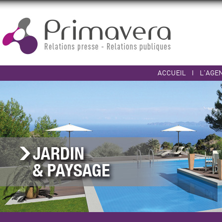
ACCUEIL
I
L'AGE