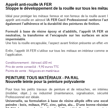
Apprêt anti-rouille IA FER
Stoppe le développement de la rouille sur tous les méta
Idéal pour protéger les métaux ferreux et non ferreux de la rouille avant l
apprêt anti-rouille en aérosol
IA FER Cecil Professionnel renforce l’act
également l’adhérence et la durabilité des peintures de finition.
Formulé à base de résine époxy et d’additifs, l’apprêt IA FER st
neutralise, la transforme et l’encapsule sur les surfaces en a
imperméable
.
Une fois la rouille encapsulée, l’aspect avant finition présente un effet «m
Enfin, l’apprêt IA FER s’utilise sur tous les métaux en intérieur comme e
l’application.
Conditionnement : Aérosol 400 ml
Prix de vente conseillé : 9,90 euros TTC
Points de vente : Négoces en matériaux
PEINTURE TOUS MATÉRIAUX - PA RAL
Nouvelle teinte pour la peinture polyvalente
Pour tous les petits travaux de peinture et de retouches, en intéri
(mobilier, objet...) ou industriel (maintenance, signalisation, sécu
Professionnel est idéale.
Universelle, sa formulation à base de résine alkyde offre une exce
peindre : bois, métaux, PVC, zinc, galva, alu... D’une bonne résista