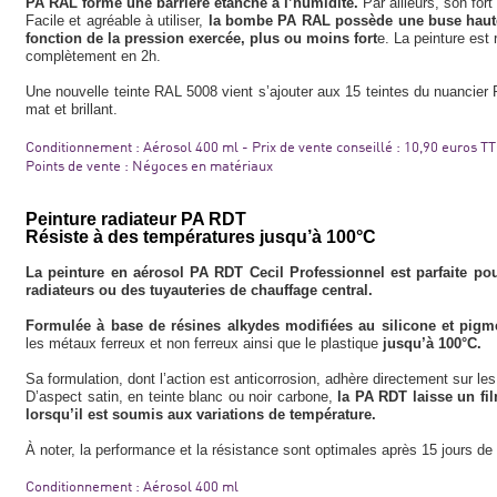
PA RAL forme une barrière étanche à l’humidité.
Par ailleurs, son for
Facile et agréable à utiliser,
la bombe PA RAL possède une buse haute t
fonction de la pression exercée, plus ou moins fort
e. La peinture est
complètement en 2h.
Une nouvelle teinte RAL 5008 vient s’ajouter aux 15 teintes du nuancier 
mat et brillant.
Conditionnement : Aérosol 400 ml - Prix de vente conseillé : 10,90 euros T
Points de vente : Négoces en matériaux
Peinture radiateur PA RDT
Résiste à des températures jusqu’à 100°C
La peinture en aérosol PA RDT Cecil Professionnel est parfaite po
radiateurs ou des tuyauteries de chauffage central.
Formulée à base de résines alkydes modifiées au silicone et pigm
les métaux ferreux et non ferreux ainsi que le plastique
jusqu’à 100°C.
Sa formulation, dont l’action est anticorrosion, adhère directement sur le
D’aspect satin, en teinte blanc ou noir carbone,
la PA RDT laisse un fil
lorsqu’il est soumis aux variations de température.
À noter, la performance et la résistance sont optimales après 15 jours d
Conditionnement : Aérosol 400 ml