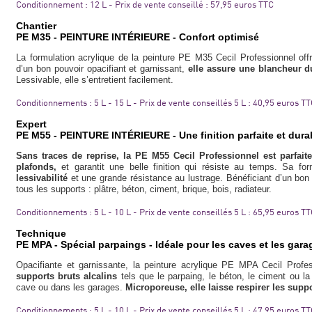
Conditionnement : 12 L - Prix de vente conseillé : 57,95 euros TTC
Chantier
PE M35 - PEINTURE INTÉRIEURE - Confort optimisé
La formulation acrylique de la peinture PE M35 Cecil Professionnel offr
d’un bon pouvoir opacifiant et garnissant,
elle assure une blancheur d
Lessivable, elle s’entretient facilement.
Conditionnements : 5 L - 15 L - Prix de vente conseillés 5 L : 40,95 euros TT
Expert
PE M55 - PEINTURE INTÉRIEURE - Une finition parfaite et dura
Sans traces de reprise, la PE M55 Cecil Professionnel est parfai
plafonds,
et garantit une belle finition qui résiste au temps. Sa f
lessivabilité
et une grande résistance au lustrage. Bénéficiant d’un bon 
tous les supports : plâtre, béton, ciment, brique, bois, radiateur.
Conditionnements : 5 L - 10 L - Prix de vente conseillés 5 L : 65,95 euros T
Technique
PE MPA - Spécial parpaings - Idéale pour les caves et les gara
Opacifiante et garnissante, la peinture acrylique PE MPA Cecil Prof
supports bruts alcalins
tels que le parpaing, le béton, le ciment ou l
cave ou dans les garages.
Microporeuse, elle laisse respirer les sup
Conditionnements : 5 L - 10 L - Prix de vente conseillés 5 L : 47,95 euros TT