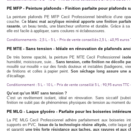
PE MFP - Peinture plafonds - Finition parfaite pour plafonds s
La peinture plafonds PE MFP Cecil Professionnel bénéficie d’une opac
couche. C
e blanc mat acrylique minéral apporte une finition parfa
rasante
, un beau tendu, une blancheur uniforme et durable. Grâce à sa t
elle est facile à appliquer, sans coulures ni éclaboussures.
Conditionnements : 2,5 L - 5 L - Prix de vente conseillés 2,5 L : 40,95 euros
PE MTE - Sans tension - Idéale en rénovation de plafonds anc
De très bonne opacité, la peinture PE MTE Cecil Professionnel
isol
humidité, moisissure, suie...
Sans tension, cette finition ne décolle pa
mouillé sur mouillé » sur des fonds douteux et instables (badigeons, vieu
de finitions et colles à papier peint.
Son séchage long assure une ap
d’écaillage.
Conditionnement : 5 L - 10 L - Prix de vente conseillé 5 L : 90,95 euros TTC
Qu’est qu’un MAT sans tension ?
C’est un revêtement isolant, idéal en rénovation. Sans siccatif (subs
finition ne subit pas de phénomènes physiques de tension au moment d
PE MLG - Laque glycéro - Parfaite pour les boiseries intérieur
La PE MLG Cecil Professionnel adhère parfaitement aux boiseries inté
supports en PVC.
Issue de la technologie résine alkyde,
cette laque g
et garantit
une très forte résistance aux taches, aux rayures et aux 