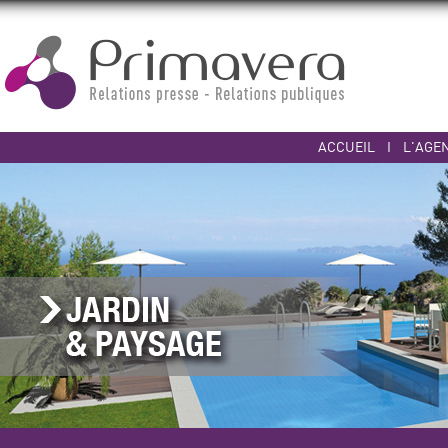
ACCUEIL
I
L'AGE