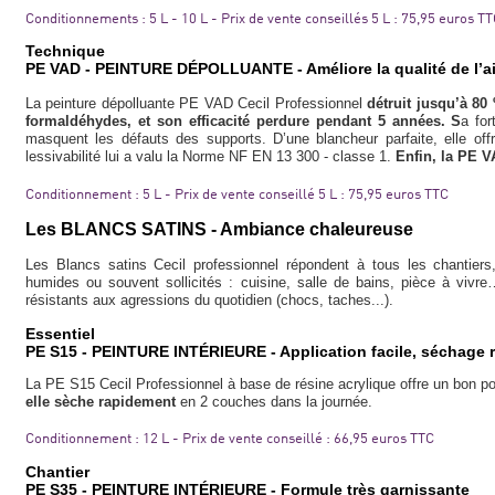
Conditionnements : 5 L - 10 L - Prix de vente conseillés 5 L : 75,95 euros T
Technique
PE VAD - PEINTURE DÉPOLLUANTE - Améliore la qualité de l’air
La peinture dépolluante PE VAD Cecil Professionnel
détruit jusqu’à 80 
formaldéhydes, et son efficacité perdure pendant 5 années. S
a for
masquent les défauts des supports. D’une blancheur parfaite, elle off
lessivabilité lui a valu la Norme NF EN 13 300 - classe 1.
Enfin, la PE V
Conditionnement : 5 L - Prix de vente conseillé 5 L : 75,95 euros TTC
Les BLANCS SATINS - Ambiance chaleureuse
Les Blancs satins Cecil professionnel répondent à tous les chantier
humides ou souvent sollicités : cuisine, salle de bains, pièce à vivre…
résistants aux agressions du quotidien (chocs, taches...).
Essentiel
PE S15 - PEINTURE INTÉRIEURE - Application facile, séchage 
La PE S15 Cecil Professionnel à base de résine acrylique offre un bon p
elle sèche rapidement
en 2 couches dans la journée.
Conditionnement : 12 L - Prix de vente conseillé : 66,95 euros TTC
Chantier
PE S35 - PEINTURE INTÉRIEURE - Formule très garnissante