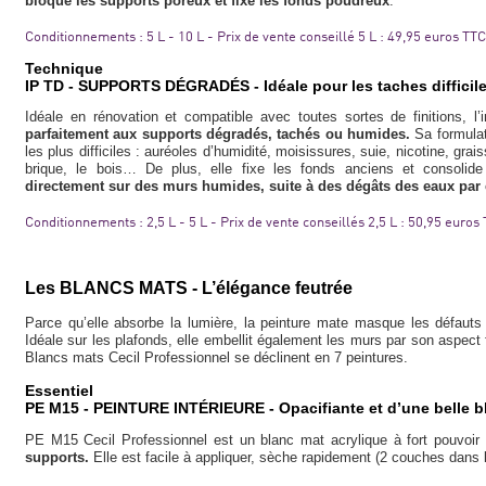
bloque les supports poreux et fixe les fonds poudreux
.
Conditionnements : 5 L - 10 L - Prix de vente conseillé 5 L : 49,95 euros TTC
Technique
IP TD - SUPPORTS DÉGRADÉS - Idéale pour les taches difficil
Idéale en rénovation et compatible avec toutes sortes de finitions, l
parfaitement aux supports dégradés, tachés ou humides.
Sa formulat
les plus difficiles : auréoles d’humidité, moisissures, suie, nicotine, grais
brique, le bois… De plus, elle fixe les fonds anciens et consoli
directement sur des murs humides, suite à des dégâts des eaux par
Conditionnements : 2,5 L - 5 L - Prix de vente conseillés 2,5 L : 50,95 euros
Les BLANCS MATS - L’élégance feutrée
Parce qu’elle absorbe la lumière, la peinture mate masque les défauts 
Idéale sur les plafonds, elle embellit également les murs par son aspect f
Blancs mats Cecil Professionnel se déclinent en 7 peintures.
Essentiel
PE M15 - PEINTURE INTÉRIEURE - Opacifiante et d’une belle 
PE M15 Cecil Professionnel est un blanc mat acrylique à fort pouvoir
supports.
Elle est facile à appliquer, sèche rapidement (2 couches dans l