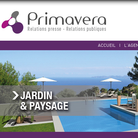
ACCUEIL
I
L'AGE