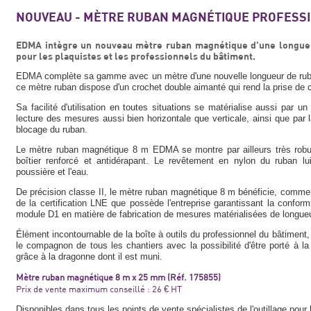
NOUVEAU - MÈTRE RUBAN MAGNÉTIQUE PROFESS
EDMA intègre un nouveau mètre ruban magnétique d'une longue
pour les plaquistes et les professionnels du bâtiment.
EDMA complète sa gamme avec un mètre d'une nouvelle longueur de ruba
ce mètre ruban dispose d'un crochet double aimanté qui rend la prise de c
Sa facilité d'utilisation en toutes situations se matérialise aussi par
lecture des mesures aussi bien horizontale que verticale, ainsi que par 
blocage du ruban.
Le mètre ruban magnétique 8 m EDMA se montre par ailleurs très robus
boîtier renforcé et antidérapant. Le revêtement en nylon du ruban lu
poussière et l'eau.
De précision classe II, le mètre ruban magnétique 8 m bénéficie, com
de la certification LNE que possède l'entreprise garantissant la confor
module D1 en matière de fabrication de mesures matérialisées de longueu
Élément incontournable de la boîte à outils du professionnel du bâtimen
le compagnon de tous les chantiers avec la possibilité d'être porté à la
grâce à la dragonne dont il est muni.
Mètre ruban magnétique 8 m x 25 mm (Réf. 175855)
Prix de vente maximum conseillé : 26 € HT
Disponibles dans tous les points de vente spécialistes de l'outillage pour 