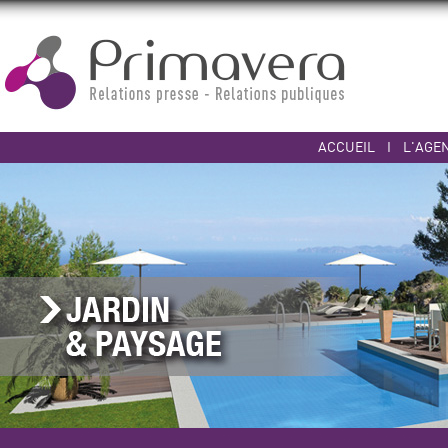
ACCUEIL
I
L'AGE