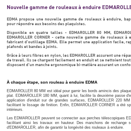
Nouvelle gamme de rouleaux à enduire EDMAROLL
EDMA propose une nouvelle gamme de rouleaux à enduire, ba
pour répondre aux besoins des plaquistes.
Disponible en quatre tailles - EDMAROLLER 80 MM, EDMA
EDMAROLLER CORNER - cette nouvelle gamme de rouleaux à endu
fabricant d'outillage EDMA. Elle permet une application facile, r
plafonds et bandes à joints.
Grâce à leurs fibres en nylon, les EDMAROLLER assurent une répar
de travail. Ils se chargent facilement en enduit et se nettoient t
disposent d'un manche ergonomique bi-matière assurant un confort
À chaque étape, son rouleau à enduire EDMA
EDMAROLLER 80 MM est idéal pour garnir les bords amincis des plaques 
plat. EDMAROLLER 180 MM, quant à lui, facilite la deuxième passe d'end
application d'enduit sur de grandes surfaces, EDMAROLLER 220 MM o
facilitant le lissage de finition. Enfin, EDMAROLLER CORNER a été sp
intérieurs.
Les EDMAROLLER peuvent se connecter aux perches télescopiques EDM
facilitant ainsi les travaux en hauteur. Des manchons de rechange s
d'EDMAROLLER, afin de garantir la longévité des rouleaux à enduire.