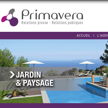
ACCUEIL
I
L'AGE