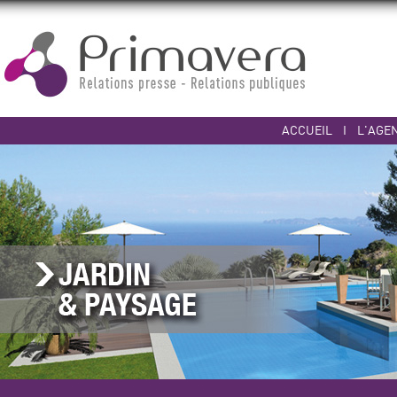
ACCUEIL
I
L'AGE