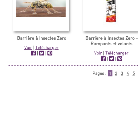
Barrière à Insectes Zero
Barrière à Insectes Zero -
Rampants et volants
Voir
|
Télécharger
|
|
Voir
|
Télécharger
|
|
Pages :
1
2
3
4
5