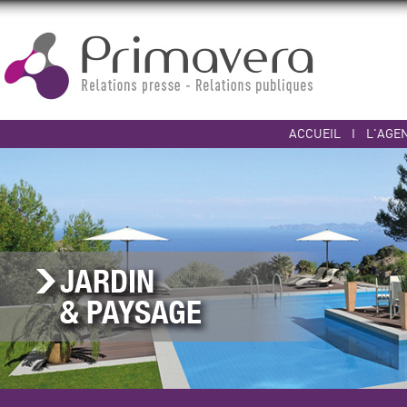
ACCUEIL
I
L'AGE