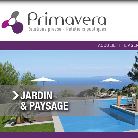
ACCUEIL
I
L'AGE