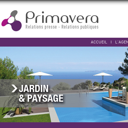
ACCUEIL
I
L'AGE