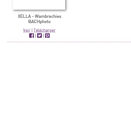
XELLA - Wambrechies
@ACHphoto
Voir
|
Télécharger
|
|