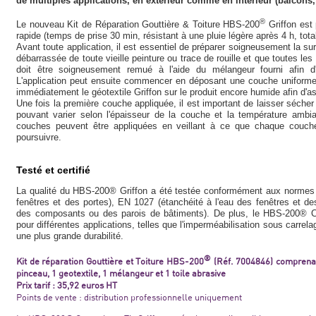
de multiples applications, en extérieur comme en intérieur (balcons, t
®
Le nouveau Kit de Réparation Gouttière & Toiture HBS-200
Griffon est 
rapide (temps de prise 30 min, résistant à une pluie légère après 4 h, tota
Avant toute application, il est essentiel de préparer soigneusement la surf
débarrassée de toute vieille peinture ou trace de rouille et que toutes l
doit être soigneusement remué à l'aide du mélangeur fourni afin d
L'application peut ensuite commencer en déposant une couche uniforme
immédiatement le géotextile Griffon sur le produit encore humide afin d'a
Une fois la première couche appliquée, il est important de laisser séch
pouvant varier selon l'épaisseur de la couche et la température ambi
couches peuvent être appliquées en veillant à ce que chaque couch
poursuivre.
Testé et certifié
La qualité du HBS-200® Griffon a été testée conformément aux normes 
fenêtres et des portes), EN 1027 (étanchéité à l'eau des fenêtres et des
des composants ou des parois de bâtiments). De plus, le HBS-200® Ca
pour différentes applications, telles que l'imperméabilisation sous carrela
une plus grande durabilité.
®
Kit de réparation Gouttière et Toiture HBS-200
(Réf. 7004846) comprenan
pinceau, 1 geotextile, 1 mélangeur et 1 toile abrasive
Prix tarif : 35,92 euros HT
Points de vente : distribution professionnelle uniquement