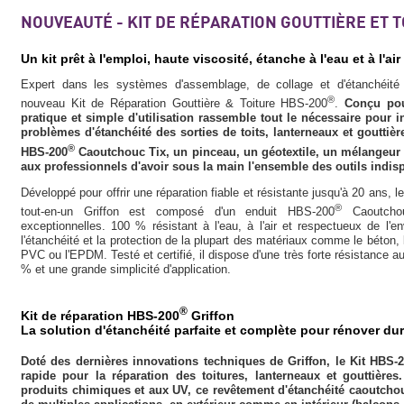
NOUVEAUTÉ - KIT DE RÉPARATION GOUTTIÈRE ET 
Un kit prêt à l'emploi, haute viscosité, étanche à l'eau et à l'air
Expert dans les systèmes d'assemblage, de collage et d'étanchéité 
®
nouveau Kit de Réparation Gouttière & Toiture HBS-200
.
Conçu pour
pratique et simple d'utilisation rassemble tout le nécessaire pour i
problèmes d'étanchéité des sorties de toits, lanterneaux et gouttière
®
HBS-200
Caoutchouc Tix, un pinceau, un géotextile, un mélangeur a
aux professionnels d'avoir sous la main l'ensemble des outils indis
Développé pour offrir une réparation fiable et résistante jusqu'à 20 ans, 
®
tout-en-un Griffon est composé d'un enduit HBS-200
Caoutchou
exceptionnelles. 100 % résistant à l'eau, à l'air et respectueux de l'
l'étanchéité et la protection de la plupart des matériaux comme le béton, le
PVC ou l'EPDM. Testé et certifié, il dispose d'une très forte résistance 
% et une grande simplicité d'application.
®
Kit de réparation HBS-200
Griffon
La solution d'étanchéité parfaite et complète pour rénover dur
Doté des dernières innovations techniques de Griffon, le Kit HBS-
rapide pour la réparation des toitures, lanterneaux et gouttières
produits chimiques et aux UV, ce revêtement d'étanchéité caoutchout