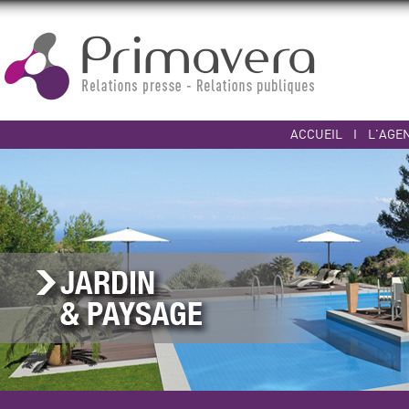
ACCUEIL
I
L'AGE