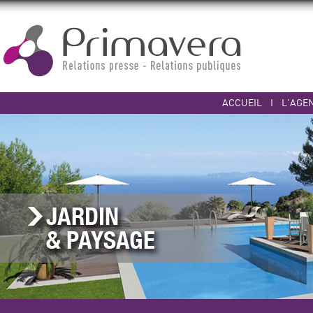
ACCUEIL
I
L'AGE