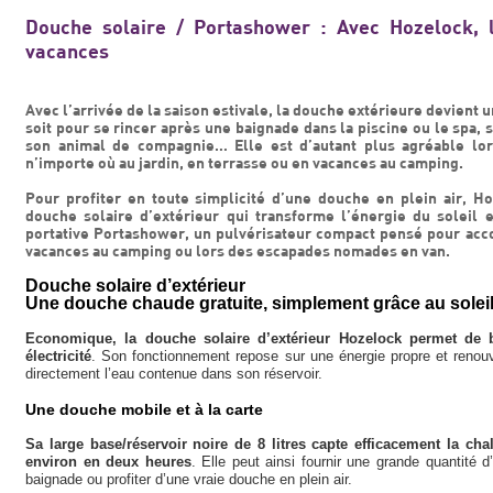
Douche solaire / Portashower : Avec Hozelock, l
vacances
Avec l’arrivée de la saison estivale, la douche extérieure devient 
soit pour se rincer après une baignade dans la piscine ou le spa, s
son animal de compagnie… Elle est d’autant plus agréable lor
n’importe où au jardin, en terrasse ou en vacances au camping.
Pour profiter en toute simplicité d’une douche en plein air, H
douche solaire d’extérieur qui transforme l’énergie du soleil 
portative Portashower, un pulvérisateur compact pensé pour accom
vacances au camping ou lors des escapades nomades en van.
Douche solaire d’extérieur
Une douche chaude gratuite, simplement grâce au solei
Economique, la douche solaire d’extérieur Hozelock permet de b
électricité
. Son fonctionnement repose sur une énergie propre et renouve
directement l’eau contenue dans son réservoir.
Une douche mobile et à la carte
Sa large base/réservoir noire de 8 litres capte efficacement la cha
environ en deux heures
. Elle peut ainsi fournir une grande quantité 
baignade ou profiter d’une vraie douche en plein air.