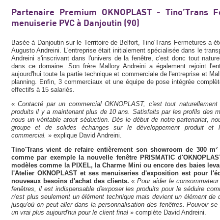
Partenaire Premium OKNOPLAST - Tino’Trans Fe
menuiserie PVC à Danjoutin (90)
Basée à Danjoutin sur le Territoire de Belfort, Tino'Trans Fermetures a é
Augusto Andreini. L'entreprise était initialement spécialisée dans le tran
Andreini s'inscrivant dans l'univers de la fenêtre, c'est donc tout naturel
dans ce domaine. Son frère Mallory Andreini a également rejoint l'entr
aujourd'hui toute la partie technique et commerciale de l'entreprise et Ma
planning. Enfin, 3 commerciaux et une équipe de pose intégrée complète
effectifs à 15 salariés.
«
Contacté par un commercial OKNOPLAST, c'est tout naturellement
produits il y a maintenant plus de 10 ans. Satisfaits par les profils des m
nous un véritable atout séduction. Dès le début de notre partenariat, n
groupe et de solides échanges sur le développement produit et la
commercial.
» explique David Andreini.
Tino'Trans vient de refaire entièrement son showroom de 300 m²
comme par exemple la nouvelle fenêtre PRISMATIC d'OKNOPLAST
modèles comme la PIXEL, la Charme Mini ou encore des baies levan
l'Atelier OKNOPLAST et ses menuiseries d'exposition est pour l'é
nouveaux besoins d'achat des clients.
«
Pour aider le consommateur 
fenêtres, il est indispensable d'exposer les produits pour le séduire com
n'est plus seulement un élément technique mais devient un élément de dé
jusqu'où on peut aller dans la personnalisation des fenêtres. Pouvoir 
un vrai plus aujourd'hui pour le client final
» complète David Andreini.