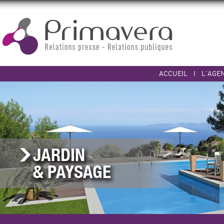
ACCUEIL
I
L'AGE