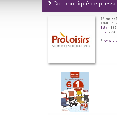
Communiqué de presse P
19, rue de
17800 Pon
Tel :
+ 33 5
Fax :
+ 33 5
www.prol