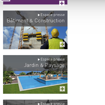
Espace presse
Bâtiment
Construction
&
Espace presse
Jardin
Paysage
&
Espace presse