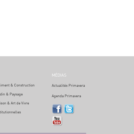
MÉDIAS
timent & Construction
Actualités Primavera
rdin & Paysage
Agenda Primavera
son & Art de Vivre
titutionnelles