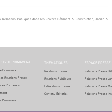
n Relations Publiques dans les univers Bâtiment & Construction, Jardin &
POS DE PRIMAVERA
THÉMATIQUES
ESPACE PRESSE
e Primavera
Relations Presse
Relations Presse Bâ
ses Relations Presse
Relations Publiques
Relations Presse Ja
ires Primavera
E-Relations Presse
Relations Presse Mai
ement
Contenu Éditorial
Relations Presse Ins
s Primavera