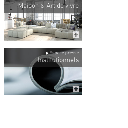
Maison
Art de vivre
&
Espace presse
Institutionnels