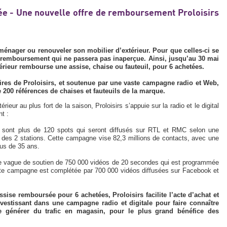
ée - Une nouvelle offre de remboursement Proloisirs
ménager ou renouveler son mobilier d’extérieur. Pour que celles-ci se
de remboursement qui ne passera pas inaperçue. Ainsi, jusqu’au 30 mai
térieur rembourse une assise, chaise ou fauteuil, pour 6 achetées.
ires de Proloisirs, et soutenue par une vaste campagne radio et Web,
 200 références de chaises et fauteuils de la marque.
rieur au plus fort de la saison, Proloisirs s’appuie sur la radio et le digital
t :
e sont plus de 120 spots qui seront diffusés sur RTL et RMC selon une
 des 2 stations. Cette campagne vise 82,3 millions de contacts, avec une
plus de 35 ans.
t une vague de soutien de 750 000 vidéos de 20 secondes qui est programmée
ette campagne est complétée par 700 000 vidéos diffusées sur Facebook et
ise remboursée pour 6 achetées, Proloisirs facilite l’acte d’achat et
vestissant dans une campagne radio et digitale pour faire connaître
 de générer du trafic en magasin, pour le plus grand bénéfice des