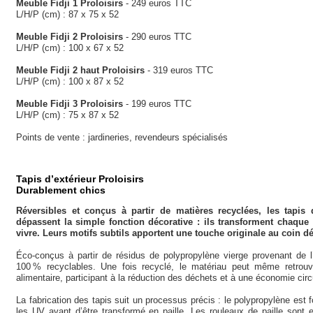
Meuble Fidji 1 Proloisirs
- 249 euros TTC
L/H/P (cm) : 87 x 75 x 52
Meuble Fidji 2 Proloisirs
- 290 euros TTC
L/H/P (cm) : 100 x 67 x 52
Meuble Fidji 2 haut Proloisirs
- 319 euros TTC
L/H/P (cm) : 100 x 87 x 52
Meuble Fidji 3 Proloisirs
- 199 euros TTC
L/H/P (cm) : 75 x 87 x 52
Points de vente : jardineries, revendeurs spécialisés
Tapis d’extérieur Proloisirs
Durablement chics
Réversibles et conçus à partir de matières recyclées, les tapis 
dépassent la simple fonction décorative : ils transforment chaque t
vivre. Leurs motifs subtils apportent une touche originale au coin d
Éco-conçus à partir de résidus de polypropylène vierge provenant de l’i
100 % recyclables. Une fois recyclé, le matériau peut même retrou
alimentaire, participant à la réduction des déchets et à une économie circ
La fabrication des tapis suit un processus précis : le polypropylène est fo
les UV avant d’être transformé en paille. Les rouleaux de paille sont 