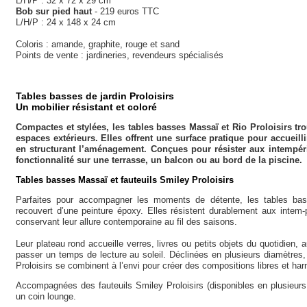
L/H/P : 32 x 72 x 29 cm
Bob sur pied haut
- 219 euros TTC
L/H/P : 24 x 148 x 24 cm
Coloris : amande, graphite, rouge et sand
Points de vente : jardineries, revendeurs spécialisés
Tables basses de jardin Proloisirs
Un mobilier résistant et coloré
Compactes et stylées, les tables basses Massaï et Rio Proloisirs tr
espaces extérieurs. Elles offrent une surface pratique pour accueill
en structurant l’aménagement. Conçues pour résister aux intempérie
fonctionnalité sur une terrasse, un balcon ou au bord de la piscine.
Tables basses Massaï et fauteuils Smiley
Proloisirs
Parfaites pour accompagner les moments de détente, les tables bas
recouvert d’une peinture époxy. Elles résistent durablement aux intem-
conservant leur allure contemporaine au fil des saisons.
Leur plateau rond accueille verres, livres ou petits objets du quotidien, a
passer un temps de lecture au soleil. Déclinées en plusieurs diamètres,
Proloisirs se combinent à l’envi pour créer des compositions libres et 
Accompagnées des fauteuils Smiley Proloisirs (disponibles en plusieurs co
un coin lounge.