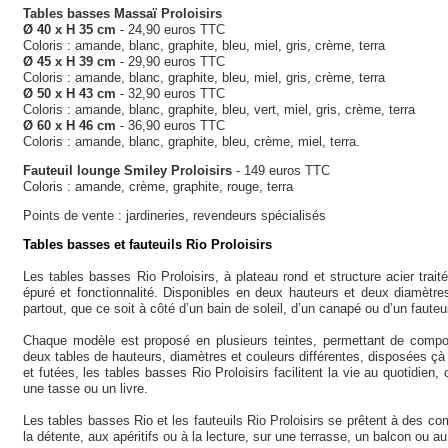
Tables basses Massaï Proloisirs
Ø 40 x H 35 cm
- 24,90 euros TTC
Coloris : amande, blanc, graphite, bleu, miel, gris, crème, terra
Ø 45 x H 39 cm
- 29,90 euros TTC
Coloris : amande, blanc, graphite, bleu, miel, gris, crème, terra
Ø 50 x H 43 cm
- 32,90 euros TTC
Coloris : amande, blanc, graphite, bleu, vert, miel, gris, crème, terra
Ø 60 x H 46 cm
- 36,90 euros TTC
Coloris : amande, blanc, graphite, bleu, crème, miel, terra.
Fauteuil lounge Smiley Proloisirs
- 149 euros TTC
Coloris : amande, crème, graphite, rouge, terra
Points de vente : jardineries, revendeurs spécialisés
Tables basses et fauteuils Rio Proloisirs
Les tables basses Rio Proloisirs, à plateau rond et structure acier trait
épuré et fonctionnalité. Disponibles en deux hauteurs et deux diamètres
partout, que ce soit à côté d’un bain de soleil, d’un canapé ou d’un fauteu
Chaque modèle est proposé en plusieurs teintes, permettant de compo
deux tables de hauteurs, diamètres et couleurs différentes, disposées çà
et futées, les tables basses Rio Proloisirs facilitent la vie au quotidien,
une tasse ou un livre.
Les tables basses Rio et les fauteuils Rio Proloisirs se prêtent à des co
la détente, aux apéritifs ou à la lecture, sur une terrasse, un balcon ou a