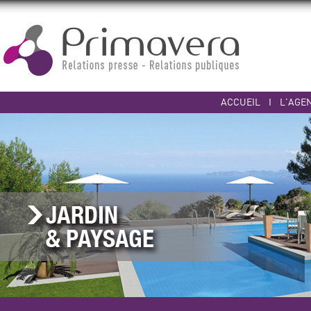
ACCUEIL
I
L'AGE