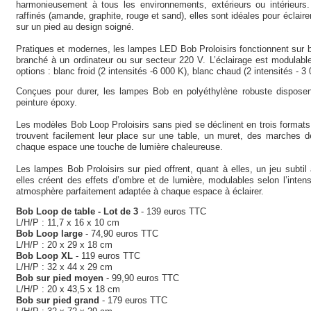
harmonieusement à tous les environnements, extérieurs ou intérieurs.
raffinés (amande, graphite, rouge et sand), elles sont idéales pour éclaire
sur un pied au design soigné.
Pratiques et modernes, les lampes LED Bob Proloisirs fonctionnent sur 
branché à un ordinateur ou sur secteur 220 V. L’éclairage est modulabl
options : blanc froid (2 intensités -6 000 K), blanc chaud (2 intensités - 3 0
Conçues pour durer, les lampes Bob en polyéthylène robuste disposen
peinture époxy.
Les modèles Bob Loop Proloisirs sans pied se déclinent en trois formats :
trouvent facilement leur place sur une table, un muret, des marches de
chaque espace une touche de lumière chaleureuse.
Les lampes Bob Proloisirs sur pied offrent, quant à elles, un jeu subtil
elles créent des effets d’ombre et de lumière, modulables selon l’inten
atmosphère parfaitement adaptée à chaque espace à éclairer.
Bob Loop de table - Lot de 3
- 139 euros TTC
L/H/P : 11,7 x 16 x 10 cm
Bob Loop large
- 74,90 euros TTC
L/H/P : 20 x 29 x 18 cm
Bob Loop XL
- 119 euros TTC
L/H/P : 32 x 44 x 29 cm
Bob sur pied moyen
- 99,90 euros TTC
L/H/P : 20 x 43,5 x 18 cm
Bob sur pied grand
- 179 euros TTC