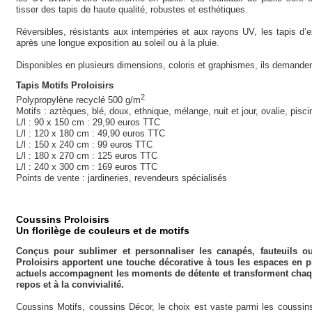
tisser des tapis de haute qualité, robustes et esthétiques.
Réversibles, résistants aux intempéries et aux rayons UV, les tapis d’e
après une longue exposition au soleil ou à la pluie.
Disponibles en plusieurs dimensions, coloris et graphismes, ils demanden
Tapis Motifs Proloisirs
2
Polypropylène recyclé 500 g/m
Motifs : aztèques, blé, doux, ethnique, mélange, nuit et jour, ovalie, pisci
L/l : 90 x 150 cm : 29,90 euros TTC
L/l : 120 x 180 cm : 49,90 euros TTC
L/l : 150 x 240 cm : 99 euros TTC
L/l : 180 x 270 cm : 125 euros TTC
L/l : 240 x 300 cm : 169 euros TTC
Points de vente : jardineries, revendeurs spécialisés
Coussins Proloisirs
Un florilège de couleurs et de motifs
Conçus pour sublimer et personnaliser les canapés, fauteuils ou 
Proloisirs apportent une touche décorative à tous les espaces en ple
actuels accompagnent les moments de détente et transforment chaqu
repos et à la convivialité.
Coussins Motifs, coussins Décor, le choix est vaste parmi les coussi