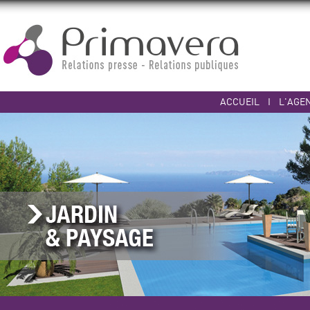
ACCUEIL
I
L'AGE