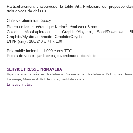
Particulièrement chaleureuse, la table Vita ProLoisirs est proposée dan
trois coloris de châssis.
Châssis aluminium époxy
®
Plateau à lames céramique Kedra
, épaisseur 8 mm
Coloris châssis/plateau : Graphite/Abyssal, Sand/Downtown, Bla
Graphite/Mystic anthracite, Graphite/Oxyde
L/H/P (cm) : 180/240 x 74 x 100
Prix public indicatif : 1 099 euros TTC
Points de vente : jardineries, revendeurs spécialisés
SERVICE PRESSE PRIMAVERA
Agence spécialisée en Relations Presse et en Relations Publiques dans 
Paysage, Maison & Art de vivre, Institutionnels.
En savoir plus