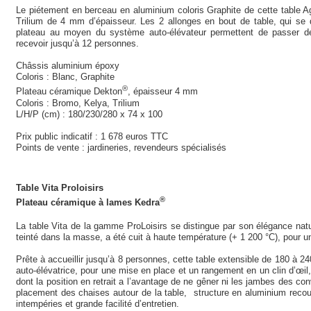
Le piétement en berceau en aluminium coloris Graphite de cette table A
Trilium de 4 mm d’épaisseur. Les 2 allonges en bout de table, qui se 
plateau au moyen du système auto-élévateur permettent de passer d
recevoir jusqu’à 12 personnes.
Châssis aluminium époxy
Coloris : Blanc, Graphite
®
Plateau céramique Dekton
, épaisseur 4 mm
Coloris : Bromo, Kelya, Trilium
L/H/P (cm) : 180/230/280 x 74 x 100
Prix public indicatif : 1 678 euros TTC
Points de vente : jardineries, revendeurs spécialisés
Table Vita Proloisirs
®
Plateau céramique à lames Kedra
La table Vita de la gamme ProLoisirs se distingue par son élégance nat
teinté dans la masse, a été cuit à haute température (+ 1 200 °C), pour u
Prête à accueillir jusqu’à 8 personnes, cette table extensible de 180 à 2
auto-élévatrice, pour une mise en place et un rangement en un clin d’œi
dont la position en retrait a l’avantage de ne gêner ni les jambes des c
placement des chaises autour de la table, structure en aluminium recou
intempéries et grande facilité d’entretien.