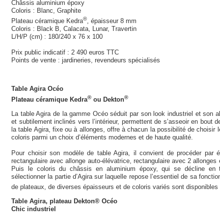
Châssis aluminium époxy
Coloris : Blanc, Graphite
®
Plateau céramique Kedra
, épaisseur 8 mm
Coloris : Black B, Calacata, Lunar, Travertin
L/H/P (cm) : 180/240 x 76 x 100
Prix public indicatif : 2 490 euros TTC
Points de vente : jardineries, revendeurs spécialisés
Table Agira Océo
®
®
Plateau céramique Kedra
ou Dekton
La table Agira de la gamme Océo séduit par son look industriel et son a
et subtilement inclinés vers l’intérieur, permettent de s’asseoir en bout d
la table Agira, fixe ou à allonges, offre à chacun la possibilité de choisir
coloris parmi un choix d’éléments modernes et de haute qualité.
Pour choisir son modèle de table Agira, il convient de procéder par ét
rectangulaire avec allonge auto-élévatrice, rectangulaire avec 2 allonge
Puis le coloris du châssis en aluminium époxy, qui se décline en t
sélectionner la partie d’Agira sur laquelle repose l’essentiel de sa foncti
de plateaux, de diverses épaisseurs et de coloris variés sont disponible
Table Agira, plateau Dekton® Océo
Chic industriel