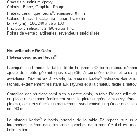
Châssis aluminium époxy
Coloris : Blanc, Graphite, Rouge
®
Plateau céramique Kedra
, épaisseur 8 mm
Coloris : Black B, Calacata, Lunar, Travertin
L/H/P (cm) : 180/240 x 76 x 100
Prix public indicatif : 2 490 euros TTC
Points de vente : jardineries, revendeurs spécialisés
Nouvelle table Ré Océo
®
Plateau céramique Kedra
Fabriquée en France, la table Ré de la gamme Océo à plateau cérami
ajouré de motifs géométriques s’apprête à conquérir celles et ceux q
®
extérieure. Décliné en 4 coloris, le plateau Kedra
présente des quali
taches, extrêmement résistant aux rayures et à la chaleur, facile à nettoye
Complice des réunions familiales ou entre amis, la table Ré accueille d
en place et se range facilement sous le plateau grâce à son système a
plateau, celui-ci s’étire d’un mouvement synchronisé jusqu’à ce que l’all
de 240 cm.
®
Le plateau Kedra
à bords arrondis de la table Ré repose sur un ch
intempéries, même dans les zones proches de la mer. Celui-ci est reco
belle finition.