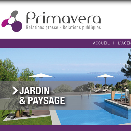
ACCUEIL
I
L'AGE