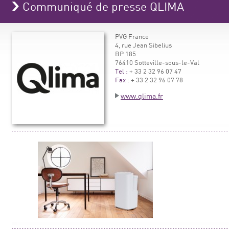
Communiqué de presse QLIMA
PVG France
4, rue Jean Sibelius
BP 185
76410 Sotteville-sous-le-Val
Tel :
+ 33 2 32 96 07 47
Fax :
+ 33 2 32 96 07 78
www.qlima.fr