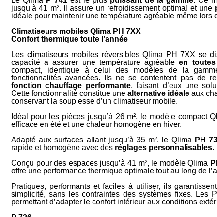
Le Qlima
P 741
est le plus
puissant de la gamme
. Ce m
jusqu’à 41 m². Il assure un refroidissement optimal et une
idéale pour maintenir une température agréable même lors 
Climatiseurs mobiles Qlima PH 7XX
Confort thermique toute l’année
Les climatiseurs mobiles réversibles Qlima PH 7XX se dis
capacité à assurer une température agréable
en toutes
compact, identique à celui des modèles de la gam
fonctionnalités avancées. Ils ne se con­tentent pas de re
fonction chauffage performante
, faisant d’eux une sol
Cette fonctionnalité constitue une
alternative idéale
aux cha
conservant la souplesse d’un climatiseur mobile.
Idéal pour les pièces jusqu’à 26 m², le modèle compact 
efficace en été et une chaleur homogène en hiver.
Adapté aux surfaces allant jusqu’à 35 m
²
, le Qlima
PH 7
rapide et homogène avec des
réglages personnalisables
.
Conçu pour des espaces jusqu’à 41 m
²
, le modèle Qlima
P
offre une performance thermique optimale tout au long de l’
Pratiques, performants et faciles à utiliser, ils garantissen
simplicité, sans les contraintes des systèmes fixes. Le
permettant d’adapter le confort intérieur aux conditions exté