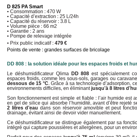
D 825 PA Smart
• Consommation : 470 W
• Capacité d’extraction : 25 L/24h
• Capacité du réservoir : 3.8 L
• Volume pièce : 66 m2
• Garantie : 2 ans
• Pompe de relevage intégrée
• Prix public indicatif :
479 €
Points de vente : grandes surfaces de bricolage
DD 808 : la solution idéale pour les espaces froids et h
Le déshumidificateur Qlima
DD 808
est spécialement co
espaces froids, comme les
sous-sols, garages
ou
caravan
dessous de 15 °C
. Grâce à sa technologie d’adsorpti­on, 
environnements difficiles, en élimi­nant
jusqu’à 8 litres d’h
Son fonctionnement est simple et fiable : l’air humide est a
en gel de silice qui absorbe l’humidité, avant d’être rejeté s
2 litres d’eau
dans son réservoir amovible et peut foncti
drainage, évitant ainsi de devoir vider manuellement.
Ce déshumidificateur se distingue égale­ment par sa fonction 
intégré qui capture poussiè­res et allergènes, pour un enviro