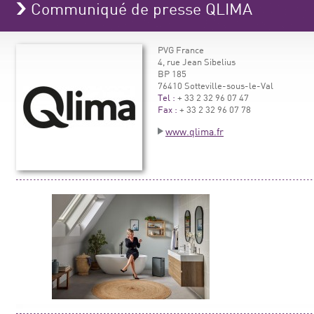
Communiqué de presse QLIMA
PVG France
4, rue Jean Sibelius
BP 185
76410 Sotteville-sous-le-Val
Tel :
+ 33 2 32 96 07 47
Fax :
+ 33 2 32 96 07 78
www.qlima.fr