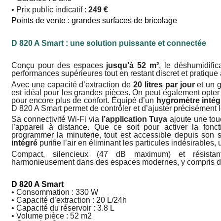
• Prix public indicatif :
249 €
Points de vente : grandes surfaces de bricolage
D 820 A Smart : une solution puissante et connectée
Conçu pour des espaces
jusqu’à 52 m²
, le déshumidifi
performances supérieures tout en restant discret et pratique 
Avec une capacité d’extraction de
20 litres par jour
et un 
est idéal pour les grandes pièces. On peut également opter
pour encore plus de confort. Équi­pé d’un
hygromètre inté
D 820 A Smart permet de contrôler et d’ajuster précisé­ment 
Sa connectivité Wi-Fi via
l’application Tuya
ajoute une tou
l’appareil à distance. Que ce soit pour activer la fon
programmer la minute­rie, tout est accessible depuis son
intégré
purifie l’air en éliminant les particules indé­sirables,
Compact, silencieux (47 dB maximum) et résistant
harmonieusement dans des espaces mo­dernes, y compris de
D 820 A Smart
• Consommation : 330 W
• Capacité d’extraction : 20 L/24h
• Capacité du réservoir : 3.8 L
• Volume pièce : 52 m2