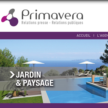
ACCUEIL
I
L'AGE