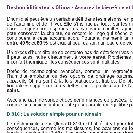
Déshumidificateurs Qlima - Assurez le bien-être et l
L’humidité peut être un véritable défi dans les maisons, en p
de l’automne et de l’hiver. Elle s’insinue partout : sur les 
dans l’air que nous respirons. Les manteaux mouil­lés rappor
pour conserver la chaleur, ou encore le linge qui sèche en
contribuent à cette accumulation. Pourtant, maintenir un 
entre 40 % et 60 %
, est crucial pour garantir un cadre de vi
Un excès d’humidité ne se contente pas de détériorer vos 
il peut aussi nuire direc­tement à
votre santé
. Problèmes r
incon­fort thermique : les conséquences sont multiples.
Dotés de technologies avancées, comme un hygromètre
l’humidité ambiante ou des options de drainage automati
appareils Qlima sont à la fois pratiques et fiables. De pl
tionnalités supplémentaires, telles que la purification de l’
sains
.
Avec une gamme variée et des perfor­mances éprouvées, les
comme un choix incontournable pour garantir un équilibre pa
D 810 : La solution simple pour un air sain
Le déshumidificateur Qlima
D 810
est l’allié idéal pour l
conséquences, com­me les moisissures, les acariens ou le