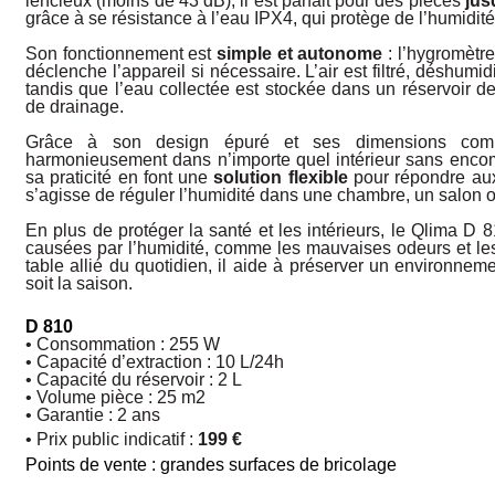
lencieux (moins de 43 dB), il est parfait pour des pièces
jus
grâce à se résistan­ce à l’eau IPX4, qui protège de l’humidité
Son fonctionnement est
simple et autonome
: l’hygromètre
déclenche l’appareil si nécessaire. L’air est filtré, déshumid
tandis que l’eau collectée est stockée dans un réservoir d
de drainage.
Grâce à son design épuré et ses dimensions comp
harmonieusement dans n’impor­te quel intérieur sans encomb
sa praticité en font une
solution flexible
pour répondre aux
s’agisse de réguler l’humidité dans une chambre, un salon o
En plus de protéger la santé et les intérieurs, le Qlima D 
causées par l’hu­midité, comme les mauvaises odeurs et les
table allié du quotidien, il aide à préserver un environneme
soit la saison.
D 810
• Consommation : 255 W
• Capacité d’extraction : 10 L/24h
• Capacité du réservoir : 2 L
• Volume pièce : 25 m
2
• Garantie : 2 ans
• Prix public indicatif :
199 €
Points de vente : grandes surfaces de bricolage