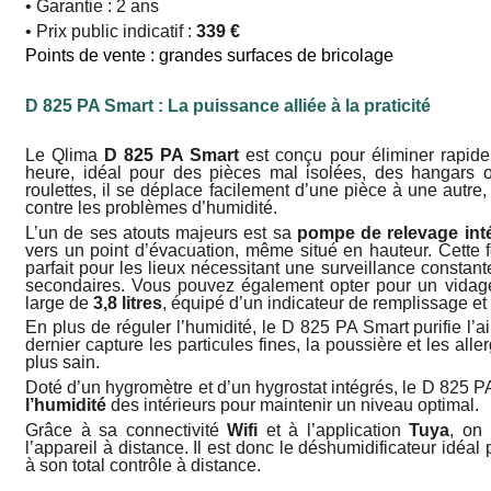
• Garantie : 2 ans
• Prix public indicatif :
339 €
Points de vente : grandes surfaces de bricolage
D 825 PA Smart : La puissance alliée à la praticité
Le Qlima
D 825 PA Smart
est conçu pour éliminer rapi
heure, idéal pour des pièces mal isolées, des hangars
roulettes, il se déplace facilement d’une pièce à une autre, o
contre les problèmes d’humidité.
L’un de ses atouts majeurs est sa
pom­pe de relevage int
vers un point d’évacua­tion, même situé en hauteur. Cette fo
parfait pour les lieux nécessitant une surveillance constan
secondaires. Vous pouvez égale­ment opter pour un vidage
large de
3,8 litres
, équipé d’un indicateur de remplissa­ge et
En plus de réguler l’humidité, le D 825 PA Smart purifie l’a
dernier capture les particu­les fines, la poussière et les a
plus sain.
Doté d’un hygromètre et d’un hygrostat intégrés, le D 825 
l’humidité
des in­térieurs pour maintenir un niveau optimal.
Grâce à sa connectivité
Wifi
et à l’ap­plication
Tuya
, on 
l’appareil à distance. Il est donc le déshumidificateur idéa
à son total contrôle à distance.