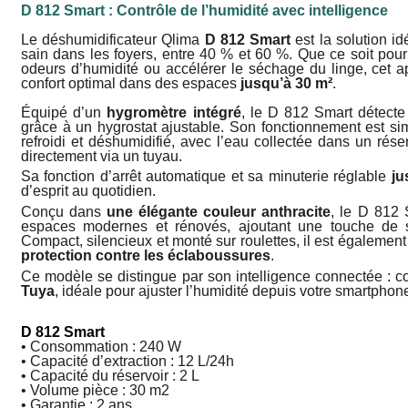
D 812 Smart : Contrôle de l’humidité avec intelligence
Le déshumidificateur Qlima
D 812 Smart
est la solution i
sain dans les foyers, entre 40 % et 60 %. Que ce soit pour 
odeurs d’humidité ou accélérer le séchage du linge, cet a
confort optimal dans des espaces
jusqu’à 30 m²
.
Équipé d’un
hygromètre intégré
, le D 812 Smart détecte
grâce à un hygrostat ajustable. Son fonctionnement est simpl
refroidi et déshumidifié, avec l’eau collectée dans un rés
directement via un tuyau.
Sa fonction d’arrêt automatique et sa minuterie réglable
ju
d’esprit au quotidien.
Conçu dans
une élégante couleur anthracite
, le D 812 
espaces modernes et rénovés, ajoutant une touche de soph
Compact, silencieux et monté sur roulettes, il est éga­lemen
protection contre les éclaboussures
.
Ce modèle se distingue par son intelligen­ce connectée : co
Tuya
, idéale pour ajuster l’humidité depuis votre smartphon
D 812 Smart
• Consommation : 240 W
• Capacité d’extraction : 12 L/24h
• Capacité du réservoir : 2 L
• Volume pièce : 30 m2
• Garantie : 2 ans