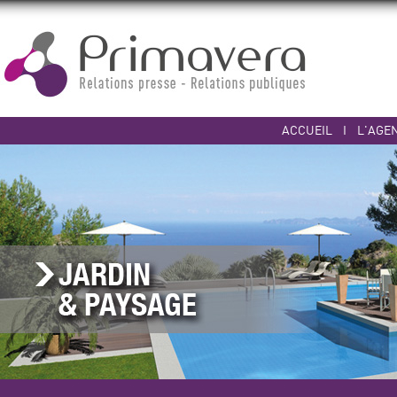
ACCUEIL
I
L'AGE