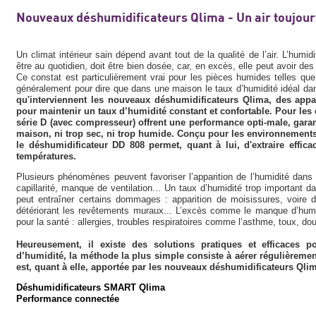
Nouveaux déshumidificateurs Qlima - Un air toujour
Un climat intérieur sain dépend avant tout de la qualité de l’air. L’humidi
être au quotidien, doit être bien dosée, car, en excès, elle peut avoir de
Ce constat est particulièrement vrai pour les pièces humides telles qu
généralement pour dire que dans une maison le taux d’humidité idéal dans
qu'interviennent les nouveaux déshumidificateurs Qlima, des appar
pour maintenir un taux d’humidité constant et confortable. Pour les 
série D (avec compresseur) offrent une performance opti-male, garant
maison, ni trop sec, ni trop humide. Conçu pour les environnements
le déshumidificateur DD 808 permet, quant à lui, d'extraire effic
températures.
Plusieurs phénomènes peuvent favoriser l’apparition de l’humidité dans 
capillarité, manque de ventilation... Un taux d’humidité trop important
peut entraîner certains dommages : apparition de moisissures, voire
détériorant les revêtements muraux... L’excès comme le manque d’humi
pour la santé : allergies, troubles respiratoires comme l’asthme, toux, do
Heureusement, il existe des solutions pratiques et efficaces pou
d’humidité, la méthode la plus simple consiste à aérer régulièrement
est, quant à elle, apportée par les nouveaux déshumidificateurs Qlim
Déshumidificateurs SMART Qlima
Performance connectée