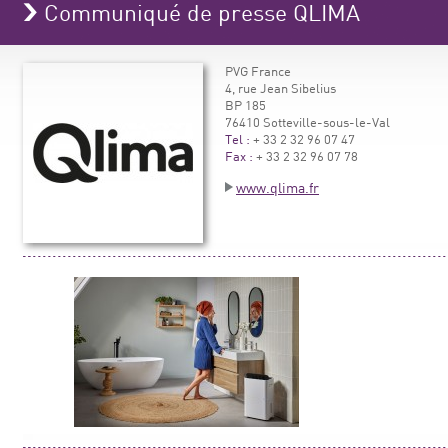
Communiqué de presse QLIMA
PVG France
4, rue Jean Sibelius
BP 185
76410 Sotteville-sous-le-Val
Tel :
+ 33 2 32 96 07 47
Fax :
+ 33 2 32 96 07 78
www.qlima.fr