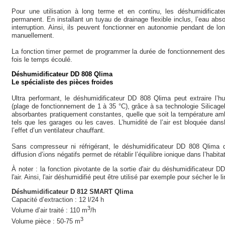
Pour une utilisation à long terme et en continu, les déshumidificateu
permanent. En installant un tuyau de drainage flexible inclus, l’eau ab
interruption. Ainsi, ils peuvent fonctionner en autonomie pendant de lo
manuellement.
La fonction timer permet de programmer la durée de fonctionnement des 
fois le temps écoulé.
Déshumidificateur DD 808 Qlima
Le spécialiste des pièces froides
Ultra performant, le déshumidificateur DD 808 Qlima peut extraire l’
(plage de fonctionnement de 1 à 35 °C), grâce à sa technologie Silicagel. 
absorbantes pratiquement constantes, quelle que soit la température amb
tels que les garages ou les caves. L’humidité de l’air est bloquée dans
l’effet d’un ventilateur chauffant.
Sans compresseur ni réfrigérant, le déshumidificateur DD 808 Qlima d
diffusion d’ions négatifs permet de rétablir l’équilibre ionique dans l’habit
À noter : la fonction pivotante de la sortie d'air du déshumidificateur 
l'air. Ainsi, l'air déshumidifié peut être utilisé par exemple pour sécher le l
Déshumidificateur D 812 SMART Qlima
Capacité d’extraction : 12 l/24 h
3
Volume d’air traité : 110 m
/h
3
Volume pièce : 50-75 m