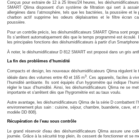
Conçus pour extraire de 12 à 25 litres/24 heures, les déshumidifica
SMART Qlima disposent d’un système de ﬁltration qui sert à assainir
allergènes dans l’atmosphère, tels que les bactéries, la poussière et le 
charbon actif supprime les odeurs déplaisantes et le ﬁltre écran c
poussière.
Pour un contrôle précis, les déshumidificateurs SMART Qlima sont progr
Ils s’arrêtent automatiquement dès que le temps programmé est écoulé. Le
les principales fonctions des déshumidificateurs à partir d’un Smartphone
À noter, le déshumidificateur D 812 SMART est proposé dans un gris ant
La fin des problèmes d’humidité
Compacts et design, les nouveaux déshumidificateurs Qlima régulent le ta
3
idéale dans des volumes entre 40 et 165 m
. Ces appareils, faciles à vi
l’humidité ambiante. Ils sont équipés d’un hygromètre qui indique l’humid
régler le taux d’humidité. Ainsi, les déshumidificateurs Qlima ne se me
importante et s'arrêtent dès que l'hygrométrie est au taux voulu.
Autre avantage, les déshumidificateurs Qlima de la série D combattent l’
environnement plus sain : cuisine, séjour, chambre, buanderie, cave, et
modèle DD 808).
Récupération de l'eau sous contrôle
Le grand réservoir d'eau des déshumidificateurs Qlima assure une colle
journée. Grâce à la sécurité trop plein, ils cessent de fonctionner et se me