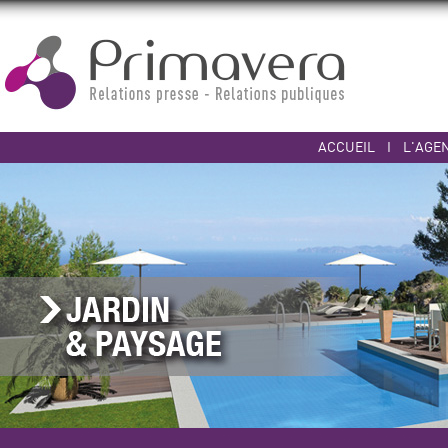
ACCUEIL
I
L'AGE