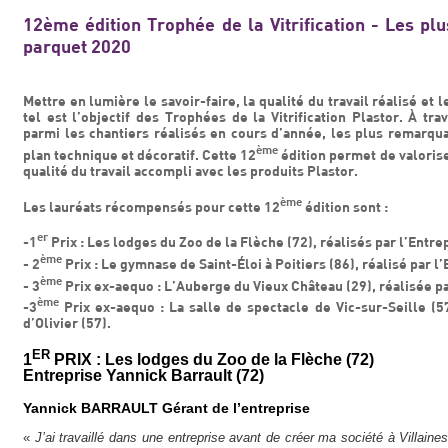
12ème édition Trophée de la Vitrification - Les plu
parquet 2020
Mettre en lumière le savoir-faire, la qualité du travail réalisé et
tel est l’objectif des Trophées de la Vitrification Plastor. À tr
parmi les chantiers réalisés en cours d’année, les plus remarquab
ème
plan technique et décoratif. Cette 12
édition permet de valorise
qualité du travail accompli avec les produits Plastor.
ème
Les lauréats récompensés pour cette 12
édition sont :
er
-1
Prix : Les lodges du Zoo de la Flèche (72), réalisés par l’Entre
ème
- 2
Prix : Le gymnase de Saint-Éloi à Poitiers (86), réalisé par l
ème
- 3
Prix ex-aequo : L’Auberge du Vieux Château (29), réalisée par
ème
-3
Prix ex-aequo : La salle de spectacle de Vic-sur-Seille (57
d’Olivier (57).
ER
1
PRIX : Les lodges du Zoo de la Flèche (72)
Entreprise Yannick Barrault (72)
Yannick BARRAULT Gérant de l’entreprise
«
J’ai travaillé dans une entreprise avant de créer ma société à Villai