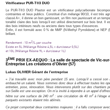
Vitrificateur PUR-T®3 DUO
Le PUR-T®3 DUO Plastor est un vitrificateur polycarbonate bicompo
contraintes et lieux publics. Constitué d’un mélange 90/10, il est très a
classé A+, il donne un bon garnissant, un film non jaunissant et un temps
tonalité claire des bois lorsqu’il est utilisé directement sur bois brut. I
des bois intérieurs neufs ou anciens dans tous types d’essences.
Enfin, il est formulé avec 0 % de NMP (N-Methyl Pyrrolidone) et NEP (N
brillant.
2
Rendement : 10 m
/L par couche
Existe en 5L (Mélange Résine 4,5L + durcisseur 0,5L)
et 10L (Mélange Résine 9L + durcisseur 1L)
ÈME
3
PRIX EX-AEQUO : La salle de spectacle de Vic-sur-S
Entreprise Les créations d’Olivier (57)
Lukas OLIVIER
Gérant de l’entreprise
« J
’ai travaillé avec mon père pendant 15 ans. Lorsqu’il a cessé son act
embauché un salarié. Nous sommes donc deux à effectuer toutes les opér
entretien, pose, rénovation. Nous intervenons plutôt sur des chantiers pr
sur-Seille est une exception. On m’a invité à répondre à un appel d’offres 
2
2
hêtre sur une surface de 240 m
: une circulation de 40 m
à l’étage e
parquets existants étaient très abîmés.
Ce projet comportait deux contraintes majeures : il a fallu composer avec 