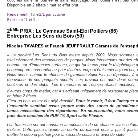
couches dans la journée et sans essuyage. Son odeur n’est pas gên
Disponible en 2 effets : mat et effet brut.
Rendement : 15 m2/L par couche
Existe en 1L et 5L
ÈME
2
PRIX : Le Gymnase Saint-Eloi Poitiers (86)
Entreprise Les Sens du Bois (50)
Nicolas TAVARES et Franck JEUFFRAULT Gérants de l’entrepr
«
La société Les Sens du Bois existe depuis 2009. Nous sommes deu
exclusivement des rénovations de parquet. Nous intervenons sur des chan
comme sur d’immenses surfaces, ce qui fut le cas pour le téléphérique d
beaucoup en sous-traitance pour d’autres corps d’état mais aujourd’hui,
Nous avons obtenu le chantier du gymnase Saint-Eloi en répondant à un 
rénovation de ses parquets sportifs. Les travaux ont duré deux sema
scolaires et des clubs. Les 5 membres de l’équipe étaient mobilisés
d’autres corps de métier, car il s’agissait uniquement de restaurer le plate
en hêtre 2 frises.
C’est un bois assez dur déjà densifié.
Pour le ravoir, il faut l’attaquer
l’ensemble semblait assez propre mais des zones de grisailleme
lames nécessitaient des réparations. En sous-couche, nous avons
puis deux couches de PUR-T® Sport satin Plastor.
Les tracés au sol ont constitué la spécificité de ce chantier, avec notam
réaliser. Cette pièce majeure au centre du parquet nous a pris 4 jours de
mettre le second pochoir pour la seconde coulure et ainsi de suite.