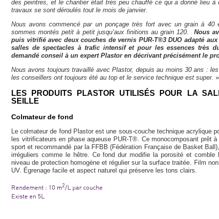
des peintres, et le chantier était très peu chauffé ce qui a donné lieu à
travaux se sont déroulés tout le mois de janvier.
Nous avons commencé par un ponçage très fort avec un grain à 40 et
sommes montés petit à petit jusqu’aux finitions au grain 120.
Nous av
puis vitrifié avec deux couches de vernis PUR-T®3 DUO adapté aux f
salles de spectacles à trafic intensif et pour les essences très 
demandé conseil à un expert Plastor en décrivant précisément le pro
Nous avons toujours travaillé avec Plastor, depuis au moins 30 ans : le
les conseillers ont toujours été au top et le service technique est super.
»
LES PRODUITS PLASTOR UTILISÉS POUR LA SAL
SEILLE
Colmateur de fond
Le colmateur de fond Plastor est une sous-couche technique acrylique po
les vitrificateurs en phase aqueuse PUR-T®. Ce monocomposant prêt à l’
sport et recommandé par la FFBB (Fédération Française de Basket Ball),
irréguliers comme le hêtre. Ce fond dur modifie la porosité et comble 
niveau de protection homogène et régulier sur la surface traitée. Film non
UV. Égrenage facile et aspect naturel qui préserve les tons clairs.
2
Rendement : 10 m
/L par couche
Existe en 5L