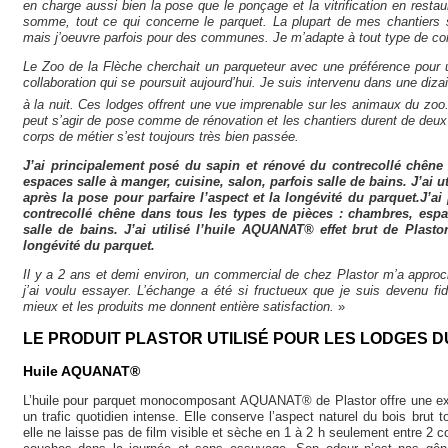
en charge aussi bien la pose que le ponçage et la vitrification en rest
somme, tout ce qui concerne le parquet. La plupart de mes chantiers s
mais j’oeuvre parfois pour des communes. Je m’adapte à tout type de con
Le Zoo de la Flèche cherchait un parqueteur avec une préférence pour
collaboration qui se poursuit aujourd’hui. Je suis intervenu dans une diz
à la nuit. Ces lodges offrent une vue imprenable sur les animaux du zoo.
peut s’agir de pose comme de rénovation et les chantiers durent de deux
corps de métier s’est toujours très bien passée.
J’ai principalement posé du sapin et rénové du contrecollé chêne
espaces salle à manger, cuisine, salon, parfois salle de bains. J’ai u
après la pose pour parfaire l’aspect et la longévité du parquet.J’a
contrecollé chêne dans tous les types de pièces : chambres, espac
salle de bains. J’ai utilisé l’huile AQUANAT® effet brut de Plastor
longévité du parquet.
Il y a 2 ans et demi environ, un commercial de chez Plastor m’a appro
j’ai voulu essayer. L’échange a été si fructueux que je suis devenu fi
mieux et les produits me donnent entière satisfaction.
»
LE PRODUIT PLASTOR UTILISÉ POUR LES LODGES D
Huile AQUANAT®
L’huile pour parquet monocomposant AQUANAT® de Plastor offre une exc
un trafic quotidien intense. Elle conserve l’aspect naturel du bois brut to
elle ne laisse pas de film visible et sèche en 1 à 2 h seulement entre 2 c