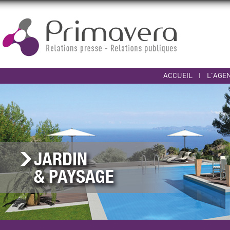
ACCUEIL
I
L'AGE