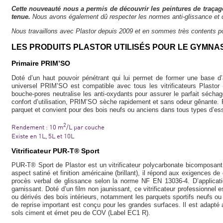
Cette nouveauté nous a permis de découvrir les peintures de traçag
tenue.
Nous avons également dû respecter les normes anti-glissance et c
Nous travaillons avec Plastor depuis 2009 et en sommes très contents po
LES PRODUITS PLASTOR UTILISÉS POUR LE GYMNAS
Primaire PRIM’SO
Doté d’un haut pouvoir pénétrant qui lui permet de former une base d’a
universel PRIM’SO est compatible avec tous les vitrificateurs Plasto
bouche-pores neutralise les anti-oxydants pour assurer le parfait séchage
confort d’utilisation, PRIM’SO sèche rapidement et sans odeur gênante. Pa
parquet et convient pour des bois neufs ou anciens dans tous types d’e
2
Rendement : 10 m
/L par couche
Existe en 1L, 5L et 10L
Vitrificateur PUR-T® Sport
PUR-T® Sport de Plastor est un vitrificateur polycarbonate bicomposant 
aspect satiné et finition américaine (brillant), il répond aux exigences 
procès verbal de glissance selon la norme NF EN 13036-4. D’application
garnissant. Doté d’un film non jaunissant, ce vitrificateur professionnel 
ou dérivés des bois intérieurs, notamment les parquets sportifs neufs 
de reprise important est conçu pour les grandes surfaces. Il est adapté 
sols ciment et émet peu de COV (Label EC1 R).