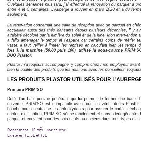
Quelques semaines plus tard, j’ai effectué la rénovation du parquet à p
entre 4 et 5 semaines. L’Auberge a rouvert en mars 2020 et a dû ferme
seulement.
La rénovation concernait une salle de réception avec un parquet en chê
accueillait aussi des thés dansants depuis plusieurs décennies, il y 
avaitété décoloré par la lumière du soleil et de la lune. Mon intervention 
a fallu aménager le temps et l’espace car certains corps de métier ter
vaste, il faut veiller à limiter les reprises en calculant bien les temps
fois à la machine (50,80 puis 100), utilisé la sous-couche PRIM’SO
DUO Plastor.
Plastor m’a toujours accompagné, y compris chez mon employeur avant la
bien la qualité des produits que les relations avec les conseillers, toujou
LES PRODUITS PLASTOR UTILISÉS POUR L’AUBERG
Primaire PRIM’SO
Doté d’un haut pouvoir pénétrant qui lui permet de former une base d’a
universel PRIM’SO est compatible avec tous les vitrificateurs Plasto
bouche-pores neutralise les anti-oxydants pour assurer le parfait séchage
confort d’utilisation, PRIM’SO sèche rapidement et sans odeur gênante. Pa
parquet et convient pour des bois neufs ou anciens dans tous types d’e
2
Rendement : 10 m
/L par couche
Existe en 1L, 5L et 10L