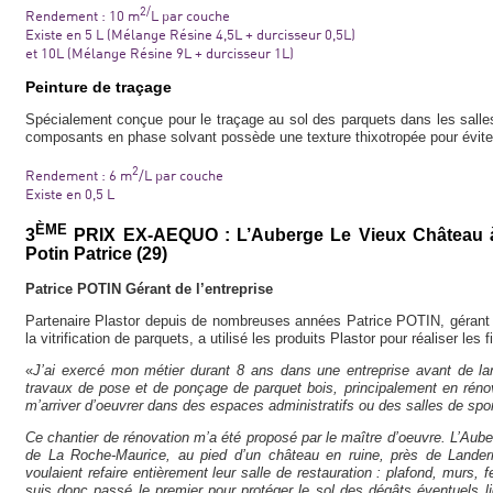
2/
Rendement : 10 m
L par couche
Existe en 5 L (Mélange Résine 4,5L + durcisseur 0,5L)
et 10L (Mélange Résine 9L + durcisseur 1L)
Peinture de traçage
Spécialement conçue pour le traçage au sol des parquets dans les salles
composants en phase solvant possède une texture thixotropée pour évite
2
Rendement : 6 m
/L par couche
Existe en 0,5 L
ÈME
3
PRIX EX-AEQUO : L’Auberge Le Vieux Château à 
Potin Patrice (29)
Patrice POTIN Gérant de l’entreprise
Partenaire Plastor depuis de nombreuses années Patrice POTIN, gérant d
la vitrification de parquets, a utilisé les produits Plastor pour réaliser les f
«
J’ai exercé mon métier durant 8 ans dans une entreprise avant de la
travaux de pose et de ponçage de parquet bois, principalement en rénov
m’arriver d’oeuvrer dans des espaces administratifs ou des salles de spor
Ce chantier de rénovation m’a été proposé par le maître d’oeuvre. L’Aub
de La Roche-Maurice, au pied d’un château en ruine, près de Landerna
voulaient refaire entièrement leur salle de restauration : plafond, murs, f
suis donc passé le premier pour protéger le sol des dégâts éventuels li