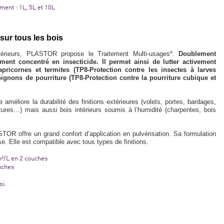
ent : 1L, 5L et 10L
 sur tous les bois
térieurs, PLASTOR propose le Traitement Multi-usages*.
Doublement
tement concentré en insecticide. Il permet ainsi de lutter activement
 capricornes et termites (TP8-Protection contre les insectes à larves
pignons de pourriture (TP8-Protection contre la pourriture cubique et
e améliore la durabilité des finitions extérieures (volets, portes, bardages,
itures…) mais aussi bois intérieurs soumis à l’humidité (charpentes, bois
OR offre un grand confort d’application en pulvérisation. Sa formulation
se. Elle est compatible avec tous types de finitions.
m²/L en 2 couches
ouches
oi.