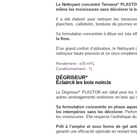
Le Nettoyant concentré Terrasse* PLASTOR 
même les moisissures sans décolorer le b
Il a été élaboré pour nettoyer les terrass
planchers, caillebotis, bordures de piscines
Sa formulation concentrée à diluer est très ef
la flore.
D’un grand confort d’utilisation, le Nettoyant
nettoyeur haute pression et se rince simpleme
Rendement : ±30 m²/L
Conditionnement : 1L
DÉGRISEUR*
Éclaircit les bois noircis
Le Dégriseur* PLASTOR est idéal pour les ter
autres aménagements extérieurs en bois qui ont
Sa formulation concentrée en phase aqueuse
les intempéries sans les décolorer.
Perfor
les moisissures. Elle respecte l’esthétique du
Prêt à l’emploi et sous forme de gel ant
garantit une efficacité optimale en restant l