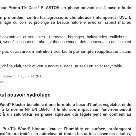
ateur Primo-T® Deck* PLASTOR en phase solvant est à base d’huile
 en profondeur contre les agressions climatiques (intempéries, UV…),
veinage du bois et prolonge sa beauté naturelle avec un aspect mat au
 horizontales et verticales : terrasses, bardages, balustrades, caillebotis...
, wengé, doussié et iroko car ils contiennent des antioxydants qui inhibent
.
 pas et assure un entretien très facile par simple réapplication, sans
 chêne clair, teck et vert autoclave, dans un seau en acier recyclable.
nement : 1 L, 5 L et 20 L
oi.
aut pouvoir hydrofuge
od* Plastor bénéficie d’une formule à base d’huiles végétales et de
 à la norme NF EN 16640, il limite son impact sur l’environnement
 à un saturateur en phase aqueuse qui légalement en contient au
e Pur-T® Wood* bloque l’eau et l’humidité en surface, prolongeant
extérieurs traités en autoclave et toutes les autres essences
(feuillus,