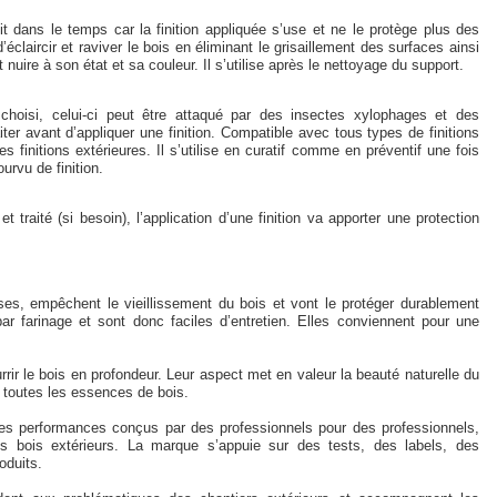
 dans le temps car la finition appliquée s’use et ne le protège plus des
éclaircir et raviver le bois en éliminant le grisaillement des surfaces ainsi
uire à son état et sa couleur. Il s’utilise après le nettoyage du support.
choisi, celui-ci peut être attaqué par des insectes xylophages et des
iter avant d’appliquer une finition. Compatible avec tous types de finitions
es finitions extérieures. Il s’utilise en curatif comme en préventif une fois
ourvu de finition.
t traité (si besoin), l’application d’une finition va apporter une protection
ses, empêchent le vieillissement du bois et vont le protéger durablement
ar farinage et sont donc faciles d’entretien. Elles conviennent pour une
rrir le bois en profondeur. Leur aspect met en valeur la beauté naturelle du
ur toutes les essences de bois.
tes performances conçus par des professionnels pour des professionnels,
 bois extérieurs. La marque s’appuie sur des tests, des labels, des
roduits.