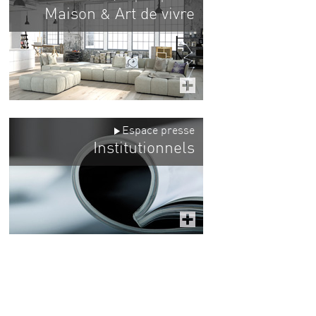
Maison
Art de vivre
&
Espace presse
Institutionnels