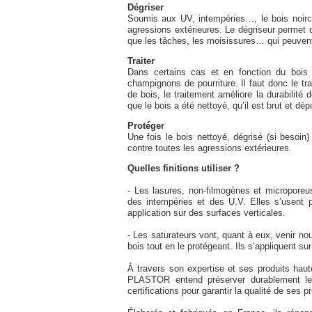
Dégriser
Soumis aux UV, intempéries…, le bois noircit
agressions extérieures. Le dégriseur permet d’
que les tâches, les moisissures… qui peuvent n
Traiter
Dans certains cas et en fonction du bois 
champignons de pourriture. Il faut donc le tra
de bois, le traitement améliore la durabilité d
que le bois a été nettoyé, qu’il est brut et dép
Protéger
Une fois le bois nettoyé, dégrisé (si besoin) e
contre toutes les agressions extérieures.
Quelles finitions utiliser ?
- Les lasures, non-filmogènes et microporeu
des intempéries et des U.V. Elles s’usent p
application sur des surfaces verticales.
- Les saturateurs vont, quant à eux, venir nou
bois tout en le protégeant. Ils s’appliquent s
À travers son expertise et ses produits hau
PLASTOR entend préserver durablement les
certifications pour garantir la qualité de ses p