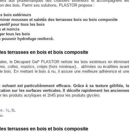
ndent aux problématiques des chantiers extérieurs et accompagnent les
ation des bois. Parmi ses solutions, PLASTOR propose :
s bois extérieurs
liminer mousses et saletés des terrasses bois ou bois composite
ventif pour tous les bois
 et noircis
er tous les bois
 pouvoir hydrofuge renforcé.
 des terrasses en bois et bois composite
ntales, le Décapant Gel* PLASTOR nettoie les bois extérieurs en éliminant
res, colles, mastics, crépis (hors minéraux)... abîmées ou écaillées avant
 le bois. En mettant le bois à nu, il assure une meilleure adhérence et une
solvant est particulièrement efficace. Grâce à sa texture gélifiée, le
tion sur les surfaces verticales. Il décolle rapidement les anciennes
our les produits acryliques et 1h45 pour les produits glycéro.
 : 1L, 5L
oi.
 des terrasses en bois et bois composite