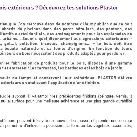
is extérieurs ? Découvrez les solutions Plastor
ériau que l’on retrouve dans de nombreux lieux publics que ce soit
 abords de piscines dans des parcs hôteliers, des pontons, des
ollectifs ou résidentiels, des aménagements pour les esplanades de
 urbains… Soumis quotidiennement aux agressions extérieures -
s, gel…), pollution, insectes, champignons… – le bois doit être
 beauté naturelle et sa teinte d’origine. En fonction de leurs
extérieurs en bois nécessitent des produits adaptés pour perdurer.
on et fabrication de produits pour le bois, dispose d’une gamme
 et entretenir les terrasses, les bardages et les bois de jardin.
ssauts du temps et conservent leur esthétique, PLASTOR délivre
xtérieurs en état avant l’application d’une finition.
x le support. Il va ramollir les précédentes finitions (peinture, vernis…)
 à nu la surface pour une meilleure adhérence et une plus grande durabilité
extérieurs peuvent très vite se couvrir de mousse et prendre une couleur
nt va permettre d’enlever la poussière, la terre ou les végétaux accumulés,