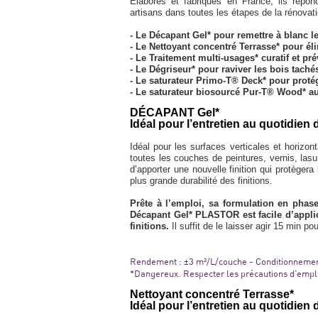
Élaborés et fabriqués en France, ils répo
artisans dans toutes les étapes de la rénov
- Le Décapant Gel* pour remettre à blanc le
- Le Nettoyant concentré Terrasse* pour é
- Le Traitement multi-usages* curatif et pré
- Le Dégriseur* pour raviver les bois tachés
- Le saturateur Primo-T® Deck* pour protég
- Le saturateur biosourcé Pur-T® Wood* au
DÉCAPANT Gel*
Idéal pour l’entretien au quotidien
Idéal pour les surfaces verticales et horizo
toutes les couches de peintures, vernis, lasu
d’apporter une nouvelle finition qui protègera
plus grande durabilité des finitions.
Prête à l’emploi, sa formulation en phase 
Décapant Gel* PLASTOR est facile d’applica
finitions.
Il suffit de le laisser agir 15 min p
Rendement : ±3 m²/L/couche - Conditionnement
*Dangereux. Respecter les précautions d’empl
Nettoyant concentré Terrasse*
Idéal pour l’entretien au quotidien