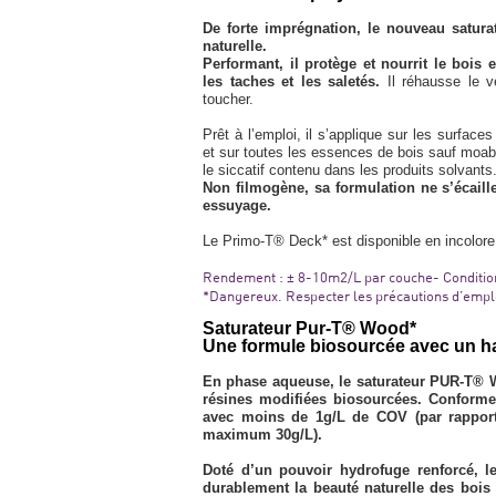
De forte imprégnation, le nouveau satur
naturelle.
Performant, il protège et nourrit le bois
les taches et les saletés.
Il réhausse le 
toucher.
Prêt à l’emploi, il s’applique sur les surfaces
et sur toutes les essences de bois sauf moabi
le siccatif contenu dans les produits solvants
Non filmogène, sa formulation ne s’écaille
essuyage.
Le Primo-T® Deck* est disponible en incolore,
Rendement : ± 8-10m2/L par couche- Condition
*Dangereux. Respecter les précautions d’empl
Saturateur Pur-T® Wood*
Une formule biosourcée avec un h
En phase aqueuse, le saturateur PUR-T® Wo
résines modifiées biosourcées. Conforme
avec moins de 1g/L de COV (par rapport
maximum 30g/L).
Doté d’un pouvoir hydrofuge renforcé, l
durablement la beauté naturelle des bois 