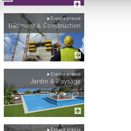
Espace presse
Bâtiment
Construction
&
Espace presse
Jardin
Paysage
&
Espace presse