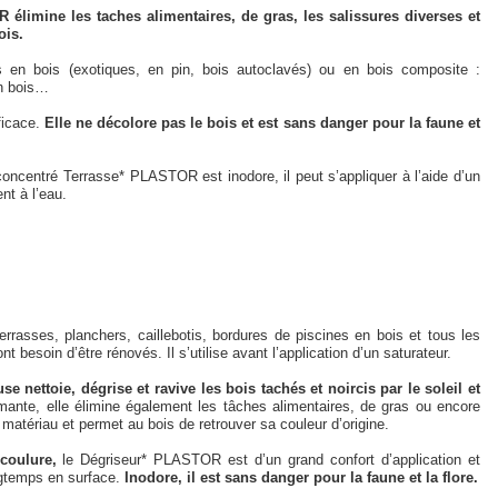
élimine les taches alimentaires, de gras, les salissures diverses et
ois.
es en bois (exotiques, en pin, bois autoclavés) ou en bois composite :
 en bois…
ficace.
Elle ne décolore pas le bois et est sans danger pour la faune et
 concentré Terrasse* PLASTOR est inodore, il peut s’appliquer à l’aide d’un
nt à l’eau.
rasses, planchers, caillebotis, bordures de piscines en bois et tous les
 besoin d’être rénovés. Il s’utilise avant l’application d’un saturateur.
 nettoie, dégrise et ravive les bois tachés et noircis par le soleil et
mante, elle élimine également les tâches alimentaires, de gras ou encore
 matériau et permet au bois de retrouver sa couleur d’origine.
icoulure,
le Dégriseur* PLASTOR est d’un grand confort d’application et
ongtemps en surface.
Inodore, il est sans danger pour la faune et la flore.