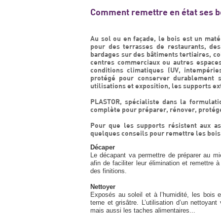
Comment remettre en état ses bo
Au sol ou en façade, le bois est un mat
pour des terrasses de restaurants, des
bardages sur des bâtiments tertiaires, c
centres commerciaux ou autres espaces
conditions climatiques (UV, intempérie
protégé pour conserver durablement sa
utilisations et exposition, les supports 
PLASTOR, spécialiste dans la formulati
complète pour préparer, rénover, protéger
Pour que les supports résistent aux a
quelques conseils pour remettre les bois e
Décaper
Le décapant va permettre de préparer au mieu
afin de faciliter leur élimination et remettre
des finitions.
Nettoyer
Exposés au soleil et à l’humidité, les bois 
terne et grisâtre. L’utilisation d’un nettoya
mais aussi les taches alimentaires...