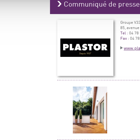
Communiqué de press
Groupe V33
85, avenue
Tel :
04 78 
Fax :
04 78
www.pla