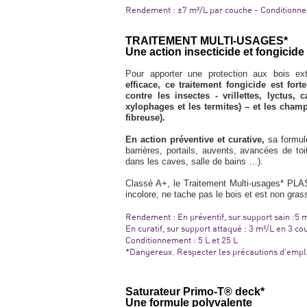
Rendement : ±7 m²/L par couche - Conditionnem
TRAITEMENT MULTI-USAGES*
Une action insecticide et fongicide
Pour apporter une protection aux bois ex
efficace, ce traitement fongicide est for
contre les insectes - vrillettes, lyctus,
xylophages et les termites) – et les cham
fibreuse).
En action préventive et curative,
sa formul
barrières, portails, auvents, avancées de to
dans les caves, salle de bains …).
Classé A+, le Traitement Multi-usages* PLAST
incolore, ne tache pas le bois et est non gras
Rendement : En préventif, sur support sain :5 
En curatif, sur support attaqué : 3 m²/L en 3 c
Conditionnement : 5 L et 25 L
*Dangereux. Respecter les précautions d’empl
Saturateur Primo-T® deck*
Une formule polyvalente