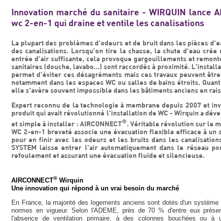
Innovation marché du sanitaire - WIRQUIN lance 
wc 2-en-1 qui draine et ventile les canalisations
La plupart des problèmes d'odeurs et de bruit dans les pièces d'
des canalisations. Lorsqu'on tire la chasse, la chute d'eau crée
entrée d'air suffisante, cela provoque gargouillements et remonté
sanitaires (douche, lavabo...) sont raccordés à proximité. L'install
permet d'éviter ces désagréments mais ces travaux peuvent être
notamment dans les espaces WC ou salles de bains étroits. Quant à
elle s'avère souvent impossible dans les bâtiments anciens en rais
Expert reconnu de la technologie à membrane depuis 2007 et inv
produit qui avait révolutionné l'installation de WC - Wirquin a dév
®
et simple à installer : AIRCONNECT
. Véritable révolution sur le
WC 2-en-1 breveté associe une évacuation flexible efficace à un 
pour en finir avec les odeurs et les bruits dans les canalisatio
SYSTEM laisse entrer l'air automatiquement dans le réseau pour
refoulement et assurant une évacuation fluide et silencieuse.
®
AIRCONNECT
Wirquin
Une innovation qui répond à un vrai besoin du marché
En France, la majorité des logements anciens sont dotés d'un système d
normes en vigueur. Selon l'ADEME, près de 70 % d'entre eux présen
l'absence de ventilation primaire, à des colonnes bouchées ou à u