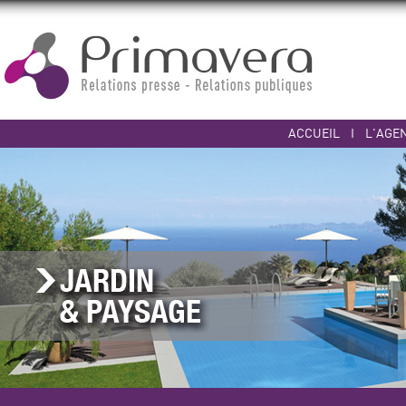
ACCUEIL
I
L'AGE