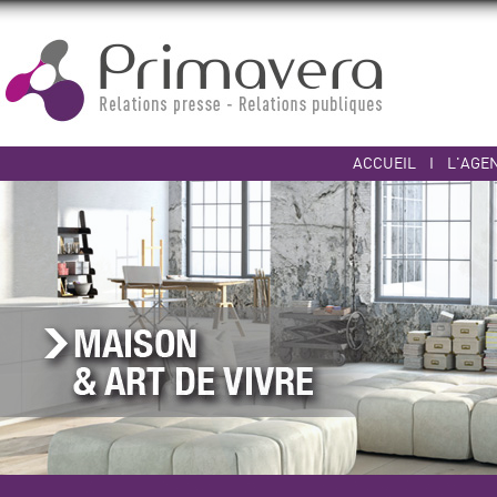
ACCUEIL
I
L'AGE