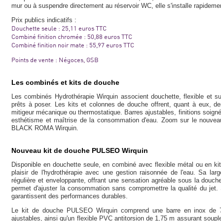
mur ou à suspendre directement au réservoir WC, elle s'installe rapidement
Prix publics indicatifs :
Douchette seule : 25,11 euros TTC
Combiné finition chromée : 50,88 euros TTC
Combiné finition noir mate : 55,97 euros TTC
Points de vente : Négoces, GSB
Les combinés et kits de douche
Les combinés Hydrothérapie Wirquin associent douchette, flexible et 
prêts à poser. Les kits et colonnes de douche offrent, quant à eux, de
mitigeur mécanique ou thermostatique. Barres ajustables, finitions soigné
esthétisme et maîtrise de la consommation d'eau. Zoom sur le nouv
BLACK ROMA Wirquin.
Nouveau kit de douche PULSEO Wirquin
Disponible en douchette seule, en combiné avec flexible métal ou en ki
plaisir de l'hydrothérapie avec une gestion raisonnée de l'eau. Sa larg
régulière et enveloppante, offrant une sensation agréable sous la douche.
permet d'ajuster la consommation sans compromettre la qualité du jet. Ses
garantissent des performances durables.
Le kit de douche PULSEO Wirquin comprend une barre en inox de 70
ajustables, ainsi qu'un flexible PVC antitorsion de 1,75 m assurant soupl