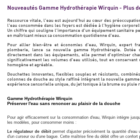
Nouveautés Gamme Hydrothérapie Wirquin - Plus de
Ressource vitale, l'eau est aujourd'hui au cœur des préoccupati
l'eau consommée dans les foyers est dédiée à l'hygiène corporell
Un chiffre qui souligne l'importance d'un équipement sanitaire pe
en maîtrisant mieux sa consommation quotidienne d'eau.
Pour allier bien-être et économies d'eau, Wirquin, expert fr
plomberie, lance sa nouvelle gamme Hydrothérapie. Dotée de
directement dans les équipements, elle permet d'optimiser ch
significativement les volumes d'eau utilisés, tout en conservant
homogène et agréable.
Douchettes innovantes, flexibles souples et résistants, combinés
colonnes de douche au style raffiné intègrent la nouvelle gamm
expérience sensorielle unique, du jet tonique à la brume ou pluie 
Gamme Hydrothérapie Wirquin
Préserver l'eau sans renoncer au plaisir de la douche
Pour agir efficacement sur la consommation d'eau, Wirquin intègre jusq
les modèles, pour consommer moins :
Le régulateur de débit
permet d'ajuster précisément la quantité d'eau u
d'un curseur ou d'une bague. Cette maîtrise fine du débit offre un confort 