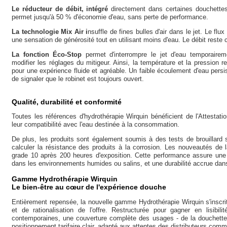
Le réducteur de débit, intégré
directement dans certaines douchette
permet jusqu'à 50 % d'économie d'eau, sans perte de performance.
La technologie Mix Air i
nsuffle de fines bulles d'air dans le jet. Le fl
une sensation de générosité tout en utilisant moins d'eau. Le débit rest
La fonction Éco-Stop
permet d'interrompre le jet d'eau temporairem
modifier les réglages du mitigeur. Ainsi, la température et la pression r
pour une expérience fluide et agréable. Un faible écoulement d'eau persi
de signaler que le robinet est toujours ouvert.
Qualité, durabilité et conformité
Toutes les références d'hydrothérapie Wirquin bénéficient de l'Attestat
leur compatibilité avec l'eau destinée à la consommation.
De plus, les produits sont également soumis à des tests de brouillard 
calculer la résistance des produits à la corrosion. Les nouveautés de
grade 10 après 200 heures d'exposition. Cette performance assure une 
dans les environnements humides ou salins, et une durabilité accrue dan
Gamme Hydrothérapie Wirquin
Le bien-être au cœur de l'expérience douche
Entièrement repensée, la nouvelle gamme Hydrothérapie Wirquin s'inscr
et de rationalisation de l'offre. Restructurée pour gagner en lisibi
contemporaines, une couverture complète des usages - de la douchette
positionnement tarifaire clair, adapté aux attentes des distributeurs c