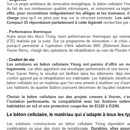
Sur ce projet ambitieux de rénovation énergétique, le béton cellulaire Y
du fait de ses nombreuses qualités intrinsèques, et notamment sa légèr
effet, pour reconstituer intégralement les allèges et les trumeaux, il
charge
pour qu’il ne pèse pas trop sur la structure existante.
Les solu
Compact 15 répondaient parfaitement à cette légèreté
recherchée par 
- Performance thermique
Autre atout des blocs Ytong, leurs performances thermiques qui viennen
(ITE) réalisée par la suite. Sur ce programme de rénovation «
le choix 
puisqu’il permettait à l’opération d’être labellisée BBC (Bâtiment B
Xavier Rémy, chargé des opérations de réhabilitation au sein de Pluralis H
- Confort de vie
Les solutions en béton cellulaire Ytong ont permis d’offrir un me
logements
, car elles apportent une enveloppe performante et une bonne 
Pour Xavier Rémy le résultat est bluffant dans les bâtiments déjà r
confort apporté par la réhabilitation est indéniable. Les habitants bénéﬁci
béton cellulaire est un matériau que l’on sera amené à réutiliser sur d’autr
Les habitants du quartier Baltiss jouissent désormais de façades totale
Choisir le béton cellulaire sur des projets comme à Voiron, c’est
l’isolation performante, la compatibilité avec les finitions exté
habitables en m2 et une protection coupe-feu de EI120 à EI240.
Le béton cellulaire, le matériau qui s’adapte à tous les t
Les solutions constructives en béton cellulaire Ytong répondent aux
surélévation ou pour des murs de remplissage.
Durables, elles assu