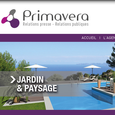
ACCUEIL
I
L'AGE