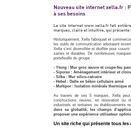
Nouveau site internet xella.fr : 
à ses besoins
Le site internet www.xella.fr fait enti
marques, claire et intuitive, qui présente
Historiquement, Xella fabriquait et commercia
les outils de communication arboraient essent
Xella s’est diversifiée et étoffée pour couvr
saines et durables. De nombreuses marques, 
portefeuille du groupe :
- Ytong : Mur gros œuvre et coupe-feu pass
- Siporex : Aménagement intérieur et clois
- Silka : Mur silico-calcaire
- Hebel : Dalle en béton cellulaire armé
- Multipor : Isolation minérale thermique e
Au travers de ses 5 marques, Xella peut
constructions neuves, en rénovation ou réh
industriels et tertiaires ou établissements 
dans sa globalité, les champs d’applic
proposer une expérience utilisateur optima
Un site riche qui présente tous le