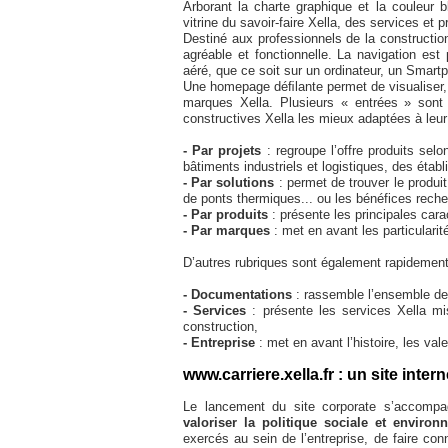
Arborant la charte graphique et la couleur b
vitrine du savoir-faire Xella, des services et 
Destiné aux professionnels de la construction
agréable et fonctionnelle. La navigation est
aéré, que ce soit sur un ordinateur, un Smart
Une homepage déﬁlante permet de visualiser, d
marques Xella. Plusieurs « entrées » sont 
constructives Xella les mieux adaptées à leu
- Par projets
: regroupe l’offre produits selo
bâtiments industriels et logistiques, des établ
- Par solutions
: permet de trouver le produit
de ponts thermiques... ou les bénéfices recher
- Par produits
: présente les principales cara
- Par marques
: met en avant les particular
D’autres rubriques sont également rapidement
- Documentations
: rassemble l’ensemble de
- Services
: présente les services Xella mis
construction,
- Entreprise
: met en avant l’histoire, les vale
www.carriere.xella.fr : un site inte
Le lancement du site corporate s’accompag
valoriser la politique sociale et enviro
exercés au sein de l’entreprise, de faire conn