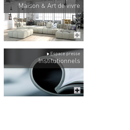
Maison
Art de vivre
&
Espace presse
Institutionnels