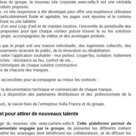
leue du groupe, le nouveau site corporate www.xella.fr est une véritable
produits proposés.
, ce site responsive a été développé pour offrir une expérience utilisateur
 particulièrement ﬂuide et agréable, les pages sont épurées et le contenu
phone ou une tablette.
’un seul coup d’œil et de manière intuitive, l’ensemble du portefeuille des
proposées pour que chaque visiteur puisse trouver la ou les solutions
r projet, accompagnées de vidéos et des avantages produits :
n que le projet soit une maison individuelle, des logements collectifs, des
issements recevant du public, de la rénovation ou réhabilitation.
 selon l’application souhaitée - mur porteur, coupe-feu, isolation, traitement
chés : résistance au feu, confort de vie...
ctéristiques de chaque solution constructive.
ités de chacune des marques.
 accessibles pour accompagner au mieux les visiteurs :
 la documentation technique et commerciale de chaque marque,
 à disposition des partenaires distributeurs et des professionnels de la
urs, le savoir-faire de l’entreprise Xella France et du groupe.
rnet pour attirer de nouveaux talents
e du nouveau site www.carriere.xella.fr.
Cette plateforme permet de
nnementale engagée par le groupe
, de présenter les différents métiers
aître les avantages dont bénéficient les collaborateurs, et de diffuser les