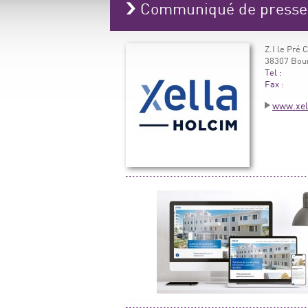
Communiqué de press
Z.I le Pré 
38307 Bour
Tel :
Fax :
www.xell