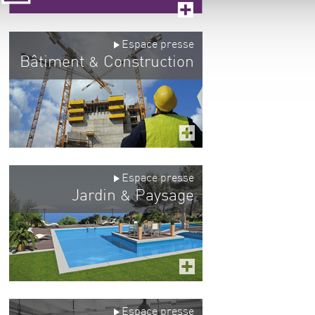
Espace presse
Bâtiment
Construction
&
Espace presse
Jardin
Paysage
&
Espace presse