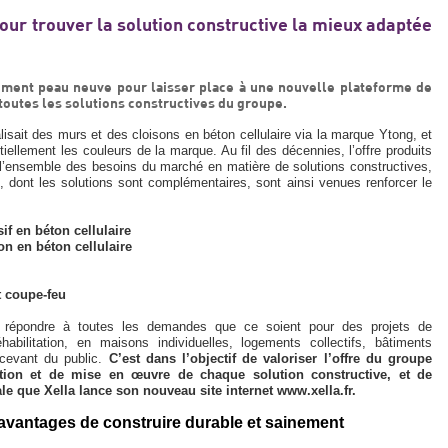
Pour trouver la solution constructive la mieux adaptée
èrement peau neuve pour laisser place à une nouvelle plateforme de
 toutes les solutions constructives du groupe.
lisait des murs et des cloisons en béton cellulaire via la marque Ytong, et
iellement les couleurs de la marque. Au fil des décennies, l’offre produits
ir l’ensemble des besoins du marché en matière de solutions constructives,
dont les solutions sont complémentaires, sont ainsi venues renforcer le
if en béton cellulaire
on en béton cellulaire
t coupe-feu
 répondre à toutes les demandes que ce soient pour des projets de
abilitation, en maisons individuelles, logements collectifs, bâtiments
recevant du public.
C’est dans l’objectif de valoriser l’offre du groupe
ation et de mise en œuvre de chaque solution constructive, et de
le que Xella lance son nouveau site internet www.xella.fr.
s avantages de construire durable et sainement