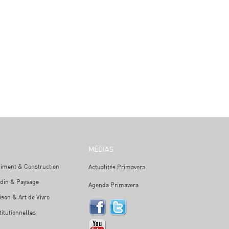
MÉDIAS
timent & Construction
Actualités Primavera
rdin & Paysage
Agenda Primavera
son & Art de Vivre
titutionnelles