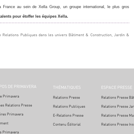
la France au sein de Xella Group, un groupe international, le plus gros
alents pour étoffer les équipes Xella.
n Relations Publiques dans les univers Bâtiment & Construction, Jardin &
POS DE PRIMAVERA
THÉMATIQUES
ESPACE PRESSE
e Primavera
Relations Presse
Relations Presse Bâ
ses Relations Presse
Relations Publiques
Relations Presse Ja
ires Primavera
E-Relations Presse
Relations Presse Mai
ement
Contenu Éditorial
Relations Presse Ins
s Primavera