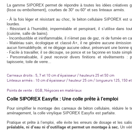
La gamme SIPOREX permet de répondre à toutes les idées créatives grâ
(lisse ou emboîtement), courbes de 30° ou 60° et ses linteaux armés.
- À la fois léger et résistant au choc, le béton cellulaire SIPOREX est 
lourdes.
- Résistant à l’humidité, imperméable et perspirant, il s’utilise dans
(cuisine, salle de bains).
- Incombustible et ininflammable, il n’émet pas de gaz, ni de fumée en ca
- Matériau sain, écologique et classé A+, il ne génère aucune émission
aucun formaldéhyde, et ne dégage aucune odeur, préservant une bonne quali
- Facile à travailler, il se découpe, se ponce et se façonne en toute simpli
- Personnalisable, il peut recevoir divers finitions et révêtements : p
tapisserie, toile de verre...
Carreaux droits : 5, 7 et 10 cm d’épaisseur / hauteurs 25 et 50 cm
Linteaux armés : 10 cm d’épaisseur / hauteur 25 cm / longueurs 125, 150 e
Points de vente : GSB, Négoces en matériaux
Colle SIPOREX Easyfix : Une colle prête à l’emploi
Pour simplifier le montage des carreaux de béton cellulaire, réduire l
aménagement, la colle vinylique SIPOREX Easyfix est parfaite.
Pratique et prête à l’emploi, elle évite les erreurs de dosage et les sal
préalable, ni d’eau ni d’outillage et permet un montage à sec.
Un véri