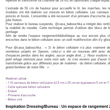
repensé et transformé sa chambre de 14 m2 en optimisant chaque espace, 
L’estrade de 55 cm de hauteur pour accueillir le lit, les marches, le
modules ont été réalisés sur mesure en béton cellulaire. Les carreaux
poncés et lissés. L’ensemble a été recouvert d’un primaire d’accroche pu
jolie finition.
Pour réaliser le bureau suspendu, @casa_babouchka a intégré des renforts
la stabilité du meuble. Cette technique permet d’utiliser des blocs de 
jambage.
Afin de rendre l’espace rangement/bibliothèque au mur encore plus
encoches dans le béton cellulaire avec un outil multifonction afin d’y glis
Pour @casa_babouchka : «
Si le béton cellulaire n’a plus vraiment 
nombreux projets en Siporex, celui-ci a été un nouveau défi avec de
d’espaces perdus dans les angles, aucun angle droit…). Nous voulions v
petit refuge intimiste pour notre mini ado. Je n’en reviens pas d’avoi
transformée grâce aux différents jeux de matières - du béton cellulaire, du 
grand bonheur de notre fille.
»
Matériel utilisé :
- 110 carreaux de béton cellulaire 62,5 cm x 25 cm en épaisseurs 5 cm et 7
- Colle spéciale béton cellulaire
- Enduit
- Primaire d’accroche
- Béton ciré
Inspiration Dressing/Bureau : Un espace de rangement 2 