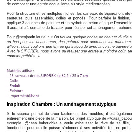
de composer une entrée accueillante au style méditerranéen.
Pour la structure et les multiples niches, les carreaux de Siporex ont été
sauteuse, puis assemblés, collés et poncés. Pour parfaire la finitio
appliqué 3 couches de peinture et un hydrofuge béton afin que l’ensemble
Il aura fallu 1 semaine de travaux pour réaliser cet aménagement bohème,
Pour @benjamin.laurie : «
On voulait quelque chose de beau et d’utile
en bas pour les chaussures, des patères pour accrocher les manteaux
ailleurs, nous voulions une entrée qui s’accorde avec la cuisine ouverte qu
Avec le SIPOREX, nous avons pu réaliser une entrée à moindre coût, tel
endroits préférés
. »
Matériel utilisé :
- 26 carreaux droits SIPOREX de 62,5 x 25 x 7 cm
- Colle
- Enduit
- Peinture
- Imperméabilisant
Inspiration Chambre : Un aménagement atypique
Si le siporex permet de créer facilement des meubles, il est égaleme
entièrement une pièce de la maison. Le projet atypique de @casa_babouch
exemple. @casa_babouchka a voulu exhausser le rêve de sa fille, d
fonctionnel pour qu’elle puisse s’adonner à ses activités tout en pro