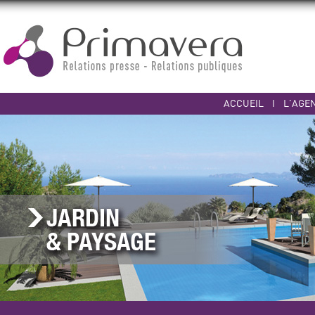
ACCUEIL
I
L'AGE