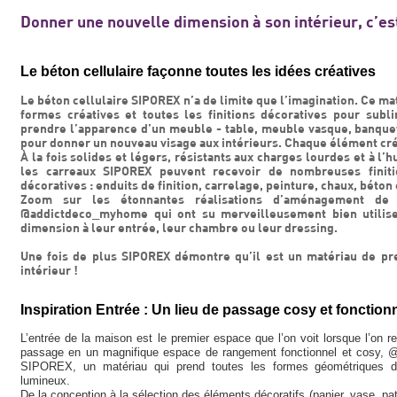
Donner une nouvelle dimension à son intérieur, c’es
Le béton cellulaire façonne toutes les idées créatives
Le béton cellulaire SIPOREX n’a de limite que l’imagination. Ce maté
formes créatives et toutes les finitions décoratives pour subli
prendre l’apparence d’un meuble - table, meuble vasque, banque
pour donner un nouveau visage aux intérieurs. Chaque élément cré
À la fois solides et légers, résistants aux charges lourdes et à l’
les carreaux SIPOREX peuvent recevoir de nombreuses finit
décoratives : enduits de finition, carrelage, peinture, chaux, béton c
Zoom sur les étonnantes réalisations d’aménagement de 
@addictdeco_myhome qui ont su merveilleusement bien utilis
dimension à leur entrée, leur chambre ou leur dressing.
Une fois de plus SIPOREX démontre qu’il est un matériau de p
intérieur !
Inspiration Entrée : Un lieu de passage cosy et fonction
L’entrée de la maison est le premier espace que l’on voit lorsque l’on 
passage en un magnifique espace de rangement fonctionnel et cosy, @be
SIPOREX, un matériau qui prend toutes les formes géométriques dés
lumineux.
De la conception à la sélection des éléments décoratifs (panier, vase, pat