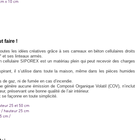
 cm x 10 cm
t faire !
es les idées créatives grâce à ses carreaux en béton cellulaires droits
° et ses linteaux armés.
ton cellulaire SIPOREX est un matériau plein qui peut recevoir des charges
spirant, il s’utilise dans toute la maison, même dans les pièces humides
as de gaz, ni de fumée en cas d’incendie.
l ne génère aucune émission de Composé Organique Volatil (COV), n’inclut
, préservant une bonne qualité de l’air intérieur.
et se façonne en toute simplicité.
auteur 25 et 50 cm
r / hauteur 25 cm
5 cm /