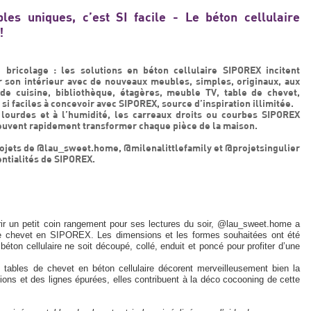
es uniques, c’est SI facile - Le béton cellulaire
!
bricolage : les solutions en béton cellulaire SIPOREX incitent
 son intérieur avec de nouveaux meubles, simples, originaux, aux
e cuisine, bibliothèque, étagères, meuble TV, table de chevet,
 faciles à concevoir avec SIPOREX, source d’inspiration illimitée.
 lourdes et à l’humidité, les carreaux droits ou courbes SIPOREX
 peuvent rapidement transformer chaque pièce de la maison.
rojets de @lau_sweet.home, @milenalittlefamily et @projetsingulier
entialités de SIPOREX.
ir un petit coin rangement pour ses lectures du soir, @lau_sweet.home a
de chevet en SIPOREX. Les dimensions et les formes souhaitées ont été
éton cellulaire ne soit découpé, collé, enduit et poncé pour profiter d’une
 tables de chevet en béton cellulaire décorent merveilleusement bien la
ions et des lignes épurées, elles contribuent à la déco cocooning de cette