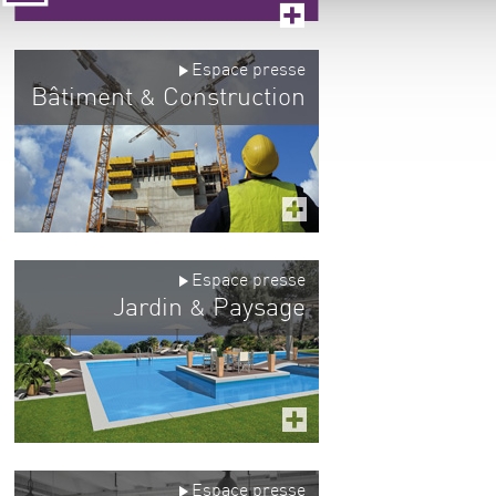
Espace presse
Bâtiment
Construction
&
Espace presse
Jardin
Paysage
&
Espace presse