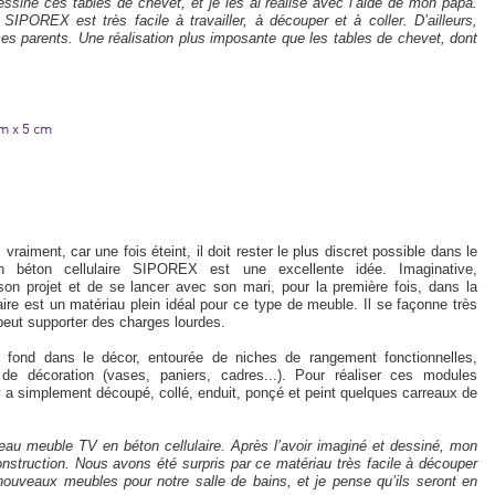
essiné ces tables de chevet, et je les ai réalisé avec l’aide de mon papa.
SIPOREX est très facile à travailler, à découper et à coller. D’ailleurs,
 mes parents. Une réalisation plus imposante que les tables de chevet, dont
cm x 5 cm
raiment, car une fois éteint, il doit rester le plus discret possible dans le
n béton cellulaire SIPOREX est une excellente idée. Imaginative,
son projet et de se lancer avec son mari, pour la première fois, dans la
ire est un matériau plein idéal pour ce type de meuble. Il se façonne très
peut supporter des charges lourdes.
se fond dans le décor, entourée de niches de rangement fonctionnelles,
s de décoration (vases, paniers, cadres...). Pour réaliser ces modules
a simplement découpé, collé, enduit, ponçé et peint quelques carreaux de
eau meuble TV en béton cellulaire. Après l’avoir imaginé et dessiné, mon
truction. Nous avons été surpris par ce matériau très facile à découper
nouveaux meubles pour notre salle de bains, et je pense qu’ils seront en