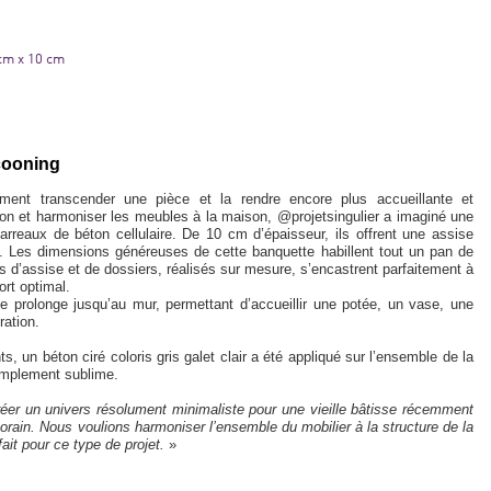
 cm x 10 cm
cooning
ent transcender une pièce et la rendre encore plus accueillante et
on et harmoniser les meubles à la maison, @projetsingulier a imaginé une
reaux de béton cellulaire. De 10 cm d’épaisseur, ils offrent une assise
s. Les dimensions généreuses de cette banquette habillent tout un pan de
s d’assise et de dossiers, réalisés sur mesure, s’encastrent parfaitement à
ort optimal.
e prolonge jusqu’au mur, permettant d’accueillir une potée, un vase, une
ration.
s, un béton ciré coloris gris galet clair a été appliqué sur l’ensemble de la
implement sublime.
créer un univers résolument minimaliste pour une vieille bâtisse récemment
rain. Nous voulions harmoniser l’ensemble du mobilier à la structure de la
fait pour ce type de projet.
»