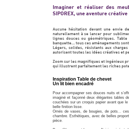
Imaginer et réaliser des meubl
SIPOREX, une aventure créative 
Aucune hésitation devant une envie de 
naturellement à se lancer pour sublimer
lignes douces ou géométriques. Table d
banquette… tous ces aménagements sont si
Légers, solides, résistants aux charges
autorisent toutes les idées créatives et
Zoom sur les magnifiques et ingénieux p
qui illustrent parfaitement les riches pot
Inspiration Table de chevet
Un lit bien encadré
Pour accompagner ses douces nuits et s’offr
imaginé et façonné deux élégantes tables 
couchées sur un croquis papier avant que le b
belle finition lisse.
Ornés de vases, de bougies, de pots... ces
chambre. Esthétiques, avec de belles proport
pièce.