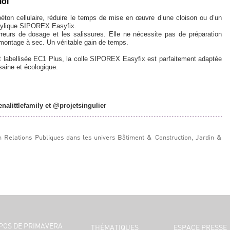
loi
éton cellulaire, réduire le temps de mise en œuvre d’une cloison ou d’un
nylique SIPOREX Easyfix.
 erreurs de dosage et les salissures. Elle ne nécessite pas de préparation
n montage à sec. Un véritable gain de temps.
t labellisée EC1 Plus, la colle SIPOREX Easyfix est parfaitement adaptée
 saine et écologique.
littlefamily et @projetsingulier
n Relations Publiques dans les univers Bâtiment & Construction, Jardin &
POS DE PRIMAVERA
THÉMATIQUES
ESPACE PRESSE