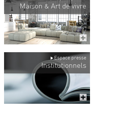
Maison
Art de vivre
&
Espace presse
Institutionnels