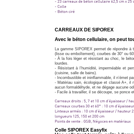
- 23 carreaux de béton cellulaire 62,5 cm x 25
- Colle
- Béton ciré
CARREAUX DE SIPOREX
Avec le béton cellulaire, on peut tou
La gamme SIPOREX permet de répondre à tout
(lisse ou emboîtement), courbes de 30° ou 60
- À la fois léger et résistant au choc, le bé
lourdes.
- Résistant à l’humidité, imperméable et per
(cuisine, salle de bains).
- Incombustible et ininflammable, il n’émet p
- Matériau sain, écologique et classé A+, i
aucun formaldéhyde, et ne dégage aucune odeur
- Facile à travailler, il se découpe, se ponce 
Carreaux droits : 5, 7 et 10 cm d’épaisseur / h
Carreaux courbes 30 et 60° : 10 cm d’épaisseu
Linteaux armés : 10 cm d’épaisseur / hauteur 2
longueurs 125, 150 et 200 cm
Points de vente : GSB, Négoces en matériaux
Colle SIPOREX Easyfix