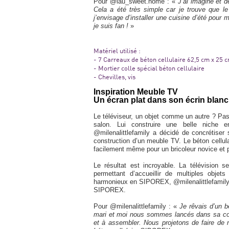
Pour @lau_sweet.home : «
J’ai imaginé et d
Cela a été très simple car je trouve que le 
j’envisage d’installer une cuisine d’été pour
je suis fan !
»
Matériel utilisé :
- 7 Carreaux de béton cellulaire 62,5 cm x 25 
- Mortier colle spécial béton cellulaire
- Chevilles, vis
Inspiration Meuble TV
Un écran plat dans son écrin blanc
Le téléviseur, un objet comme un autre ? Pas v
salon. Lui construire une belle niche e
@milenalittlefamily a décidé de concrétiser 
construction d’un meuble TV. Le béton cellula
facilement même pour un bricoleur novice et 
Le résultat est incroyable. La télévision 
permettant d’accueillir de multiples objet
harmonieux en SIPOREX, @milenalittlefamily 
SIPOREX.
Pour @milenalittlefamily : «
Je rêvais d’un b
mari et moi nous sommes lancés dans sa cons
et à assembler. Nous projetons de faire de 