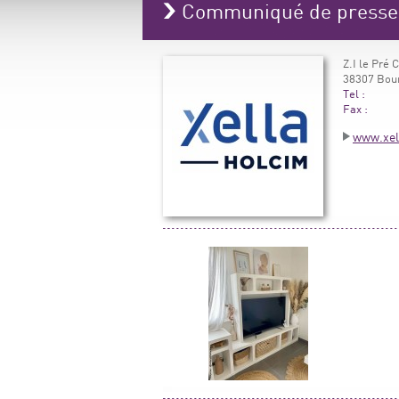
Communiqué de press
Z.I le Pré 
38307 Bour
Tel :
Fax :
www.xell