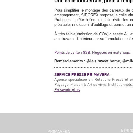
Une colle tout-terrain, prête à l’emp
Pour simplifier le montage des carreaux de b
aménagement, SIPOREX propose la colle vi
Pratique et prête à l’emploi, elle évite les
préalable, ni d’eau ni d’outillage et permet u
À très faible émission de COV, classée A+ e
aux travaux d’intérieur car sa formulation est
Points de vente : GSB, Négoces en matériaux
Remerciements : @lau_sweet.home, @milena
SERVICE PRESSE PRIMAVERA
Agence spécialisée en Relations Presse et e
Paysage, Maison & Art de vivre, Institutionnels.
En savoir plus
A PRO
PRIMAVERA