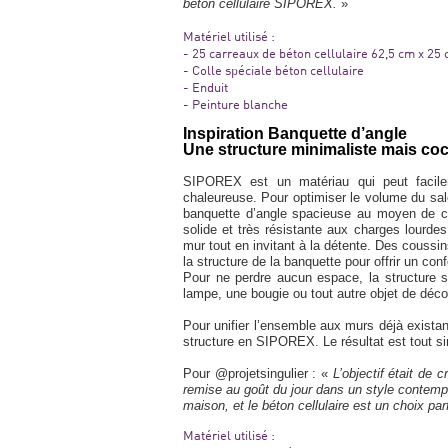
béton cellulaire SIPOREX.
»
Matériel utilisé :
- 25 carreaux de béton cellulaire 62,5 cm x 25
- Colle spéciale béton cellulaire
- Enduit
- Peinture blanche
Inspiration Banquette d’angle
Une structure minimaliste mais co
SIPOREX est un matériau qui peut facilem
chaleureuse. Pour optimiser le volume du sal
banquette d’angle spacieuse au moyen de car
solide et très résistante aux charges lourde
mur tout en invitant à la détente. Des coussin
la structure de la banquette pour offrir un conf
Pour ne perdre aucun espace, la structure s
lampe, une bougie ou tout autre objet de déco
Pour unifier l’ensemble aux murs déjà existant
structure en SIPOREX. Le résultat est tout s
Pour @projetsingulier : «
L’objectif était de 
remise au goût du jour dans un style contempo
maison, et le béton cellulaire est un choix par
Matériel utilisé :