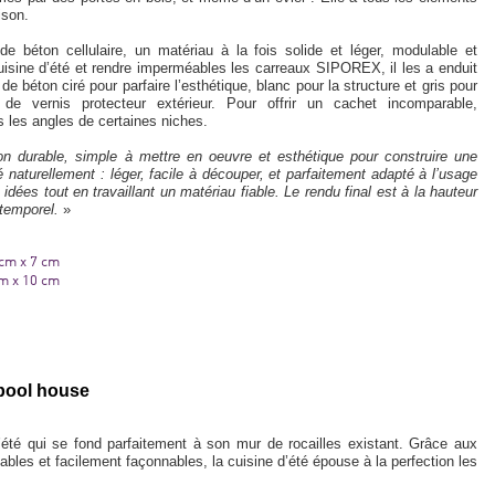
ison.
béton cellulaire, un matériau à la fois solide et léger, modulable et
uisine d’été et rendre imperméables les carreaux SIPOREX, il les a enduit
 béton ciré pour parfaire l’esthétique, blanc pour la structure et gris pour
de vernis protecteur extérieur. Pour offrir un cachet incomparable,
 les angles de certaines niches.
on durable, simple à mettre en oeuvre et esthétique pour construire une
naturellement : léger, facile à découper, et parfaitement adapté à l’usage
idées tout en travaillant un matériau fiable. Le rendu final est à la hauteur
ntemporel.
»
 cm x 7 cm
 cm x 10 cm
n pool house
’été qui se fond parfaitement à son mur de rocailles existant. Grâce aux
les et facilement façonnables, la cuisine d’été épouse à la perfection les