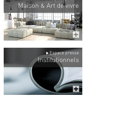
Maison
Art de vivre
&
Espace presse
Institutionnels