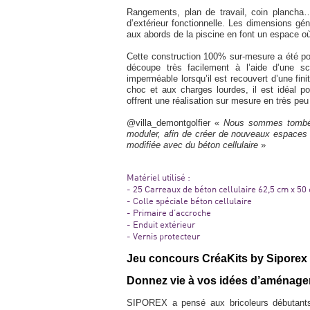
Rangements, plan de travail, coin plancha…
d’extérieur fonctionnelle. Les dimensions gé
aux abords de la piscine en font un espace où 
Cette construction 100% sur-mesure a été pos
découpe très facilement à l’aide d’une sc
imperméable lorsqu’il est recouvert d’une finit
choc et aux charges lourdes, il est idéal
offrent une réalisation sur mesure en très pe
@villa_demontgolfier «
Nous sommes tombés a
moduler, afin de créer de nouveaux espaces i
modifiée avec du béton cellulaire
»
Matériel utilisé :
- 25 Carreaux de béton cellulaire 62,5 cm x 50
- Colle spéciale béton cellulaire
- Primaire d’accroche
- Enduit extérieur
- Vernis protecteur
Jeu concours CréaKits by Siporex
Donnez vie à vos idées d’aménageme
SIPOREX a pensé aux bricoleurs débutants o