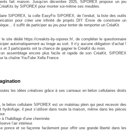
ments fait maison. Jusqu’en décembre 2025, SIPOREX propose un jeu
s CréaKits by SIPOREX pour monter soi-même ses meubles.
aire SIPOREX, la colle EasyFix SIPOREX, de l’enduit, la liste des outils
rication pour créer une infinité de projets DIY. Envie de construire un
èque… il suffit de participer au jeu pour tenter de remporter un CréaKit.
r le site dédié https://creakits-by-siporex.fr/, de compléter le questionnaire
ticiper automatiquement au tirage au sort. Il n’y aucune obligation d’achat !
ois et 3 participants ont la chance de gagner le CréaKit du mois.
un assemblage encore plus facile et rapide de son CréaKit, SIPOREX
sur la chaîne YouTube Xella France.
magination
es les idées créatives grâce à ses carreaux en béton cellulaires droits
, le béton cellulaire SIPOREX est un matériau plein qui peut recevoir des
et hydrofuge, il peut s’utiliser dans toute la maison, même dans les pièces
eur.
é à l’habillage d’une cheminée.
serve l’air intérieur.
e ponce et se façonne facilement pour offrir une grande liberté dans les