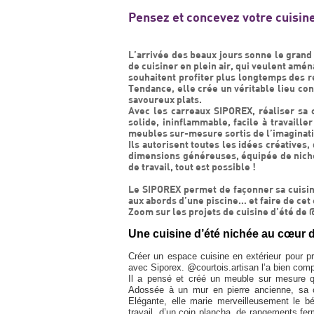
Pensez et concevez votre cuisine
L’arrivée des beaux jours sonne le grand
de cuisiner en plein air, qui veulent amé
souhaitent profiter plus longtemps des re
Tendance, elle crée un véritable lieu conv
savoureux plats.
Avec les carreaux SIPOREX, réaliser sa c
solide, ininflammable, facile à travail
meubles sur-mesure sortis de l’imaginat
Ils autorisent toutes les idées créatives,
dimensions généreuses, équipée de niche
de travail, tout est possible !
Le SIPOREX permet de façonner sa cuisine
aux abords d’une piscine… et faire de cet 
Zoom sur les projets de cuisine d’été de 
Une cuisine d’été nichée au cœur 
Créer un espace cuisine en extérieur pour p
avec Siporex. @courtois.artisan l’a bien compr
Il a pensé et créé un meuble sur mesure q
Adossée à un mur en pierre ancienne, sa 
Elégante, elle marie merveilleusement le bét
travail, d’un coin plancha, de rangements fe