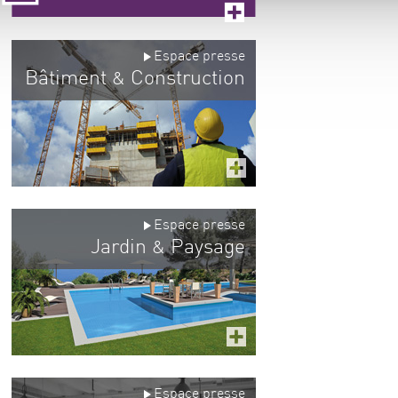
Espace presse
Bâtiment
Construction
&
Espace presse
Jardin
Paysage
&
Espace presse