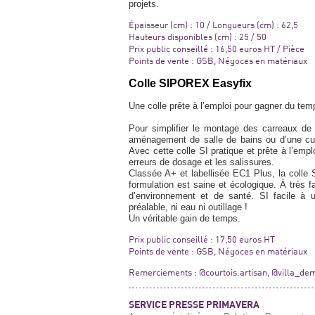
projets.
Épaisseur (cm) : 10 / Longueurs (cm) : 62,5
Hauteurs disponibles (cm) : 25 / 50
Prix public conseillé : 16,50 euros HT / Pièce
Points de vente : GSB, Négoces en matériaux
Colle SIPOREX Easyfix
Une colle prête à l’emploi pour gagner du t
Pour simplifier le montage des carreaux de 
aménagement de salle de bains ou d’une cu
Avec cette colle SI pratique et prête à l’empl
erreurs de dosage et les salissures.
Classée A+ et labellisée EC1 Plus, la colle
formulation est saine et écologique. À très 
d’environnement et de santé. SI facile à u
préalable, ni eau ni outillage !
Un véritable gain de temps.
Prix public conseillé : 17,50 euros HT
Points de vente : GSB, Négoces en matériaux
Remerciements : @courtois.artisan, @villa_de
SERVICE PRESSE PRIMAVERA