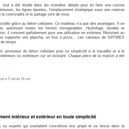
 tout a été étudié dans les moindres détails pour en faire une cuisine
néreuses, les lignes épurées, l’emplacement stratégique sous une canisse
la convivialité et le partage sont de mise.
sible grâce au béton cellulaire. Ce matériau n’a que des avantages. Il se
ie, autorisant toutes les formes inimaginables. Hydrofuge, durable et
ion, il convient parfaitement pour une utilisation en extérieur. Résistant au
 pour supporter une plancha, un four à pizza… Les carreaux de SIPOREX
u de temps.
moureux du béton cellulaire pour sa simplicité à le travailler et à le
ntérieurs ou extérieurs sur un existant. Chaque pièce de la maison a été
 cm x 7 cm et 10 cm
nt intérieur et extérieur en toute simplicité
u experts qui souhaitent concrétiser leur projet et se lancer dans la