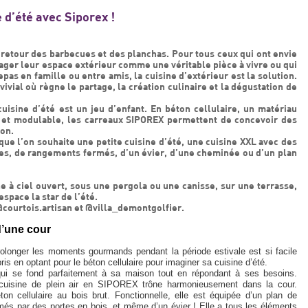
 d’été avec Siporex !
 retour des barbecues et des planchas. Pour tous ceux qui ont envie
nager leur espace extérieur comme une véritable pièce à vivre ou qui
pas en famille ou entre amis, la cuisine d’extérieur est la solution.
ivial où règne le partage, la création culinaire et la dégustation de
uisine d’été est un jeu d’enfant. En béton cellulaire, un matériau
ler et modulable, les carreaux SIPOREX permettent de concevoir des
ion.
 que l’on souhaite une petite cuisine d’été, une cuisine XXL avec des
s, de rangements fermés, d’un évier, d’une cheminée ou d’un plan
 à ciel ouvert, sous une pergola ou une canisse, sur une terrasse,
espace la star de l’été.
@courtois.artisan et @villa_demontgolfier.
d’une cour
rolonger les moments gourmands pendant la période estivale est si facile
is en optant pour le béton cellulaire pour imaginer sa cuisine d’été.
ui se fond parfaitement à sa maison tout en répondant à ses besoins.
cuisine de plein air en SIPOREX trône harmonieusement dans la cour.
on cellulaire au bois brut. Fonctionnelle, elle est équipée d’un plan de
rmés par des portes en bois, et même d’un évier ! Elle a tous les éléments