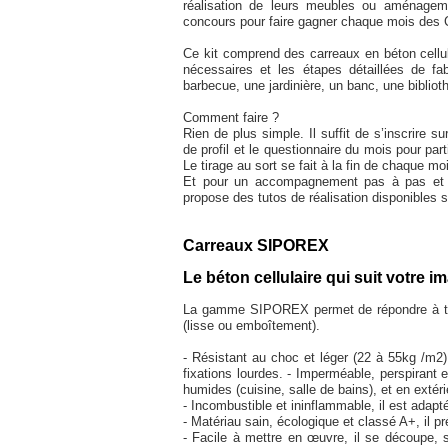
réalisation de leurs meubles ou aménage
concours pour faire gagner chaque mois de
Ce kit comprend des carreaux en béton cellul
nécessaires et les étapes détaillées de fab
barbecue, une jardinière, un banc, une biblioth
Comment faire ?
Rien de plus simple. Il suffit de s’inscrire su
de profil et le questionnaire du mois pour par
Le tirage au sort se fait à la fin de chaque m
Et pour un accompagnement pas à pas et 
propose des tutos de réalisation disponibles 
Carreaux SIPOREX
Le béton cellulaire qui suit votre i
La gamme SIPOREX permet de répondre à tout
(lisse ou emboîtement).
- Résistant au choc et léger (22 à 55kg /m2)
fixations lourdes. - Imperméable, perspirant 
humides (cuisine, salle de bains), et en extéri
- Incombustible et ininflammable, il est adapt
- Matériau sain, écologique et classé A+, il pré
- Facile à mettre en œuvre, il se découpe, s