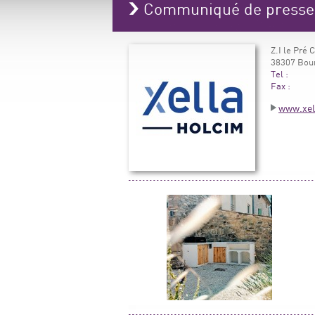
Communiqué de press
Z.I le Pré 
38307 Bour
Tel :
Fax :
www.xell